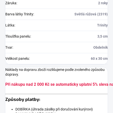
Záruka
:
2 roky
Barva látky Trinity
:
Světlá růžová (2319)
Látka
:
Trinity
Tloušťka panelu
:
3,5 cm
Tvar
:
Obdelník
Velikost panelu
:
60 x 30 cm
Náklady na dopravu zboží rozlišujeme podle zvoleného způsobu
dopravy.
Při nákupu nad 2 000 Kč se automaticky uplatní 5% sleva n
Způsoby platby:
DOBÍRKA (úhrada zásilky při doručování kurýrovi)