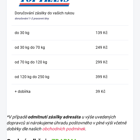
Doručování zásilky do vašich rukou
doručování 1-2 pracovní dny
do 30 kg
139 Kč
od 30 kg do 70 kg
249 Kč
od 70 kg do 120 kg
299 Kč
od 120 kg do 250 kg
399 Kč
+ dobírka
39 Kč
*V případě
odmítnutí zásilky adresáta
u výše uvedených
dopravců si nárokujeme úhradu poštovného v plné výši včetně
dobírky dle našich
obchodních podmínek
.