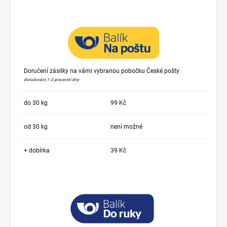
Doručení zásilky na vámi vybranou pobočku České pošty
doručování 1-2 pracovní dny
do 30 kg
99 Kč
od 30 kg
není možné
+ dobírka
39 Kč