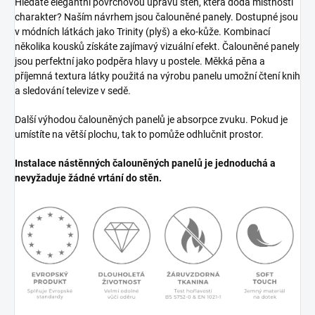
Hledáte elegantní povrchovou úpravu stěn, která dodá místnosti
charakter? Naším návrhem jsou čalouněné panely. Dostupné jsou
v módních látkách jako Trinity (plyš) a eko-kůže. Kombinací
několika kousků získáte zajímavý vizuální efekt. Čalouněné panely
jsou perfektní jako podpěra hlavy u postele. Měkká pěna a
příjemná textura látky použitá na výrobu panelu umožní čtení knih
a sledování televize v sedě.
Další výhodou čalouněných panelů je absorpce zvuku. Pokud je
umístíte na větší plochu, tak to pomůže odhlučnit prostor.
Instalace nástěnných čalouněných panelů je jednoduchá a
nevyžaduje žádné vrtání do stěn.