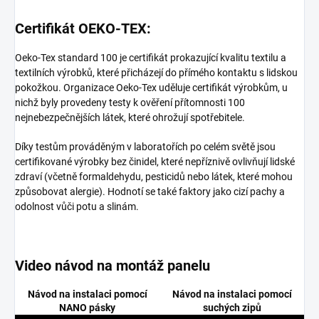
Certifikát OEKO-TEX:
Oeko-Tex standard 100 je certifikát prokazující kvalitu textilu a
textilních výrobků, které přicházejí do přímého kontaktu s lidskou
pokožkou. Organizace Oeko-Tex uděluje certifikát výrobkům, u
nichž byly provedeny testy k ověření přítomnosti 100
nejnebezpečnějších látek, které ohrožují spotřebitele.
Díky testům prováděným v laboratořích po celém světě jsou
certifikované výrobky bez činidel, které nepříznivě ovlivňují lidské
zdraví (včetně formaldehydu, pesticidů nebo látek, které mohou
způsobovat alergie). Hodnotí se také faktory jako cizí pachy a
odolnost vůči potu a slinám.
Video návod na montáž panelu
Návod na instalaci pomocí
Návod na instalaci pomocí
NANO pásky
suchých zipů