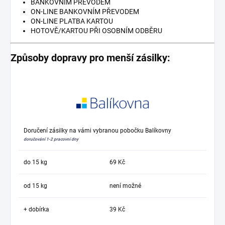
BANKOVNÍM PŘEVODEM
ON-LINE BANKOVNÍM PŘEVODEM
ON-LINE PLATBA KARTOU
HOTOVĚ/KARTOU PŘI OSOBNÍM ODBĚRU
Způsoby dopravy pro menší zásilky:
Doručení zásilky na vámi vybranou pobočku Balíkovny
doručování 1-2 pracovní dny
do 15 kg
69 Kč
od 15 kg
není možné
+ dobírka
39 Kč