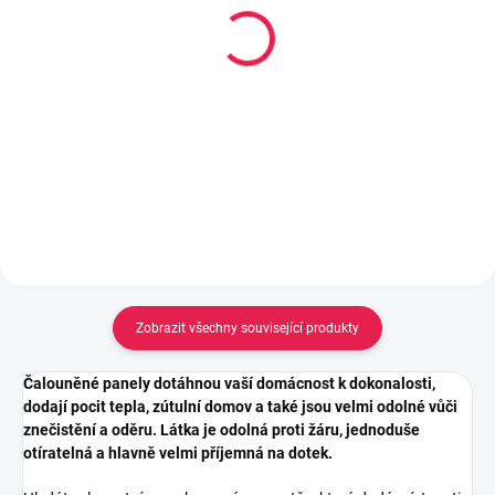
Lepidlo Mamut High
Kobercová oboustranně
Tack tuba 25ml, Bílý
lepící páska s textilní
výztuhou, 50mm x 10 m
106 Kč
69 Kč
Do košíku
Do košíku
Zobrazit všechny související produkty
Čalouněné panely dotáhnou vaší domácnost k dokonalosti,
dodají pocit tepla, zútulní domov a také jsou velmi odolné vůči
znečistění a oděru. Látka je odolná proti žáru, jednoduše
otíratelná a hlavně velmi příjemná na dotek.