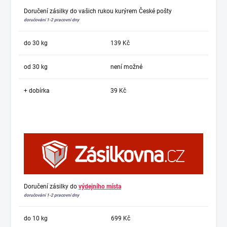
Doručení zásilky do vašich rukou kurýrem České pošty
doručování 1-2 pracovní dny
do 30 kg
139 Kč
od 30 kg
není možné
+ dobírka
39 Kč
Doručení zásilky do
výdejního místa
doručování 1-2 pracovní dny
do 10 kg
699 Kč