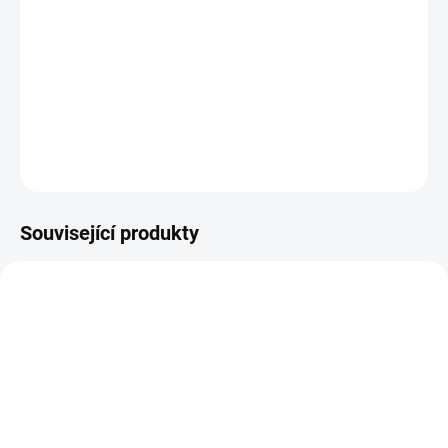
DETAILNÍ INFORMACE
ZEPTAT SE
HLÍDAT
Související produkty
14-21 DNÍ
14-21 DNÍ