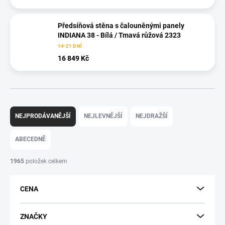
Předsíňová stěna s čalouněnými panely
INDIANA 38 - Bílá / Tmavá růžová 2323
14-21 DNÍ
16 849 Kč
Ř
a
NEJPRODÁVANĚJŠÍ
NEJLEVNĚJŠÍ
NEJDRAŽŠÍ
z
e
ABECEDNĚ
n
í
1965
položek celkem
p
r
CENA
o
d
u
ZNAČKY