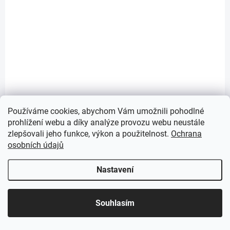
14-21 DNÍ
Předsíňová stěna s čalouněnými panely INDIANA 38
- Bílá / Khaki zelená 2327
16 849 Kč
Do košíku
Používáme cookies, abychom Vám umožnili pohodlné
prohlížení webu a díky analýze provozu webu neustále
zlepšovali jeho funkce, výkon a použitelnost.
Ochrana
osobních údajů
Nastavení
Souhlasím