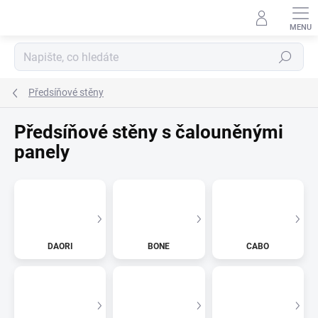
Přejít
na
obsah
Hledat
Předsíňové stěny
Předsíňové stěny s čalouněnými
panely
DAORI
BONE
CABO