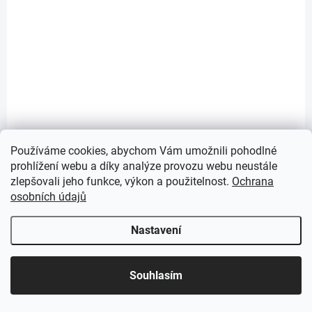
10 479 Kč
Do košíku
Používáme cookies, abychom Vám umožnili pohodlné
prohlížení webu a díky analýze provozu webu neustále
zlepšovali jeho funkce, výkon a použitelnost.
Ochrana
osobních údajů
Nastavení
Souhlasím