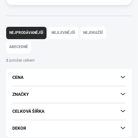
Ř
a
NEJPRODÁVANĚJŠÍ
NEJLEVNĚJŠÍ
NEJDRAŽŠÍ
z
e
ABECEDNĚ
n
í
2
položek celkem
p
r
CENA
o
d
u
ZNAČKY
k
t
CELKOVÁ ŠÍŘKA
ů
DEKOR