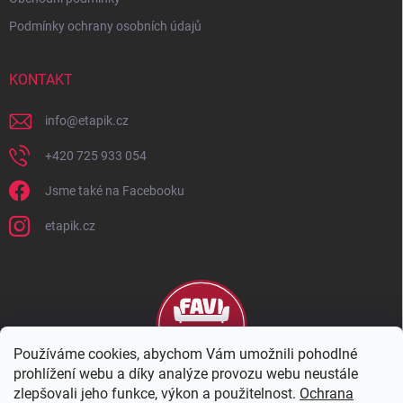
Podmínky ochrany osobních údajů
KONTAKT
info
@
etapik.cz
+420 725 933 054
Jsme také na Facebooku
etapik.cz
Používáme cookies, abychom Vám umožnili pohodlné
prohlížení webu a díky analýze provozu webu neustále
zlepšovali jeho funkce, výkon a použitelnost.
Ochrana