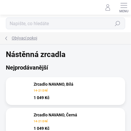
Přejít
na
obsah
Hledat
Obývací pokoj
Nástěnná zrcadla
Nejprodávanější
Zrcadlo NAVANO, Bílá
14-21 DNÍ
1 049 Kč
Zrcadlo NAVANO, Černá
14-21 DNÍ
1 049 Kč