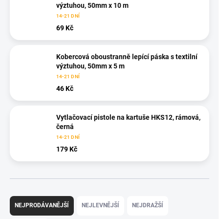
výztuhou, 50mm x 10 m
14-21 DNÍ
69 Kč
Kobercová oboustranně lepící páska s textilní
výztuhou, 50mm x 5 m
14-21 DNÍ
46 Kč
Vytlačovací pistole na kartuše HKS12, rámová,
černá
14-21 DNÍ
179 Kč
Ř
a
NEJPRODÁVANĚJŠÍ
NEJLEVNĚJŠÍ
NEJDRAŽŠÍ
z