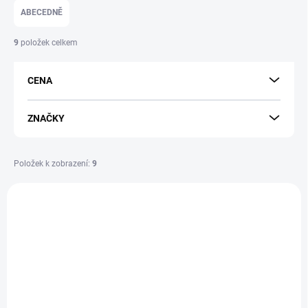
e
ABECEDNĚ
n
í
9
položek celkem
p
r
CENA
o
d
u
ZNAČKY
k
t
ů
Položek k zobrazení:
9
V
ý
p
i
s
p
r
o