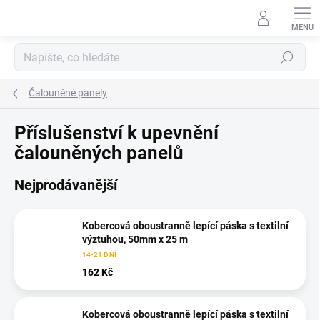
Přejít
na
obsah
Hledat
Čalouněné panely
Příslušenství k upevnění
čalouněných panelů
Nejprodávanější
Kobercová oboustranně lepící páska s textilní
výztuhou, 50mm x 25 m
14-21 DNÍ
162 Kč
Kobercová oboustranně lepící páska s textilní