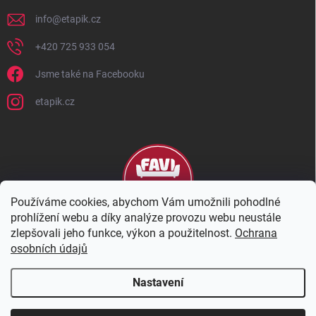
info
@
etapik.cz
+420 725 933 054
Jsme také na Facebooku
etapik.cz
Používáme cookies, abychom Vám umožnili pohodlné
prohlížení webu a díky analýze provozu webu neustále
zlepšovali jeho funkce, výkon a použitelnost.
Ochrana
osobních údajů
Nastavení
Copyright 2026
eTapik
. Všechna práva vyhrazena.
Upravit nastavení