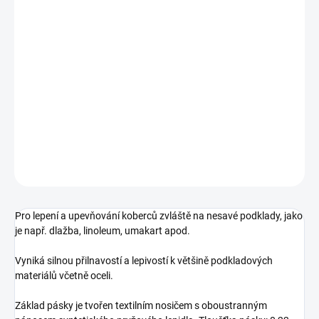
DORUČENÍ
−
+
Přidat do košíku
Pro lepení a upevňování koberců zvláště na nesavé podklady, jako
je např. dlažba, linoleum, umakart apod.
DETAILNÍ INFORMACE
ZEPTAT SE
HLÍDAT
Pro lepení a upevňování koberců zvláště na nesavé podklady, jako
je např. dlažba, linoleum, umakart apod.
Vyniká silnou přilnavostí a lepivostí k většině podkladových
materiálů včetně oceli.
Základ pásky je tvořen textilním nosičem s oboustranným