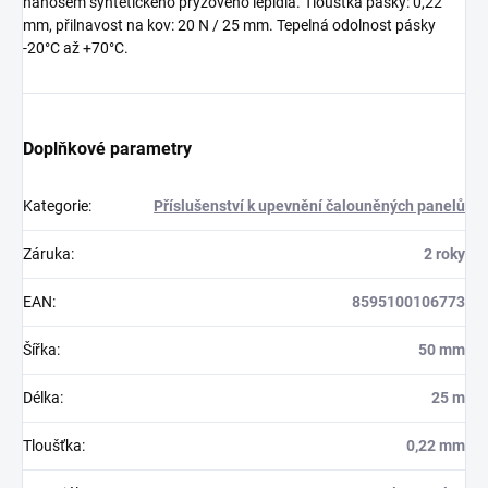
nánosem syntetického pryžového lepidla. Tloušťka pásky: 0,22
mm, přilnavost na kov: 20 N / 25 mm. Tepelná odolnost pásky
-20°C až +70°C.
Doplňkové parametry
Kategorie
:
Příslušenství k upevnění čalouněných panelů
Záruka
:
2 roky
EAN
:
8595100106773
Šířka
:
50 mm
Délka
:
25 m
Tloušťka
:
0,22 mm