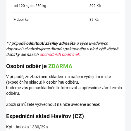
od 120 kg do 250 kg
399 Kč
+ dobírka
39 Kč
*V případě
odmítnutí zásilky adresáta
u výše uvedených
dopravců si nárokujeme úhradu poštovného v plné výši včetně
dobírky dle našich
obchodních podmínek
.
Osobní odběr je
ZDARMA
V případě, že zboží není skladem na našem výdejním místě
(expedičním skladu) k osobnímu odběru,
budeme vás po naskladnění informovat a upřesníme vám termín
odběru.
Zboží si můžete vyzvednout na níže uvedené adrese:
Expedniční sklad Havířov (CZ)
Kpt. Jasioka 1380/29a