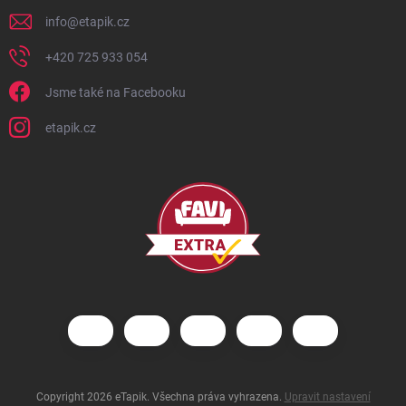
info
@
etapik.cz
+420 725 933 054
Jsme také na Facebooku
etapik.cz
Copyright 2026
eTapik
. Všechna práva vyhrazena.
Upravit nastavení