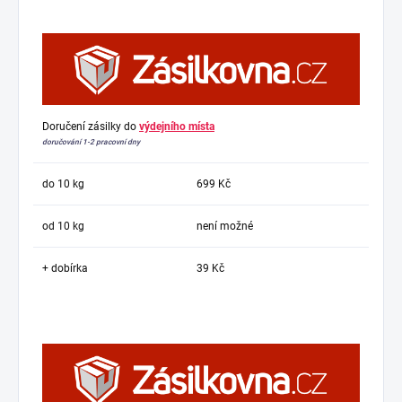
Doručení zásilky do
výdejního místa
doručování 1-2 pracovní dny
do 10 kg
699 Kč
od 10 kg
není možné
+ dobírka
39 Kč