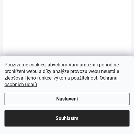
Používáme cookies, abychom Vám umožnili pohodlné
prohlížení webu a díky analýze provozu webu neustále
zlepšovali jeho funkce, výkon a použitelnost.
Ochrana
osobních údajů
14-21 DNÍ
Čalouněný panel 40 x 15 cm - Béžová 2304
Nastavení
246 Kč
Do košíku
Souhlasím