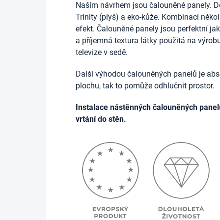
Naším návrhem jsou čalouněné panely. D
Trinity (plyš) a eko-kůže. Kombinací něko
efekt. Čalouněné panely jsou perfektní j
a příjemná textura látky použitá na výrob
televize v sedě.
Další výhodou čalouněných panelů je abso
plochu, tak to pomůže odhlučnit prostor.
Instalace nástěnných čalouněných panel
vrtání do stěn.