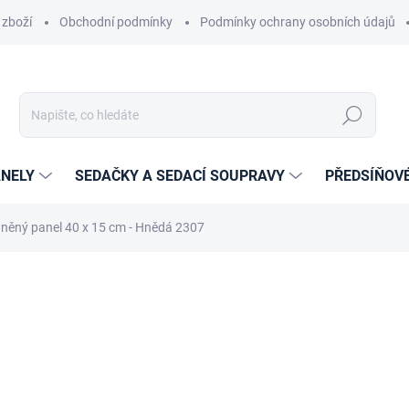
 zboží
Obchodní podmínky
Podmínky ochrany osobních údajů
Hledat
NELY
SEDAČKY A SEDACÍ SOUPRAVY
PŘEDSÍŇOV
něný panel 40 x 15 cm - Hnědá 2307
cení
ZNAČKA:
ETAPIK
339 Kč
246 Kč
203,31 Kč bez DPH
Měrná
14-21 DNÍ
cena: