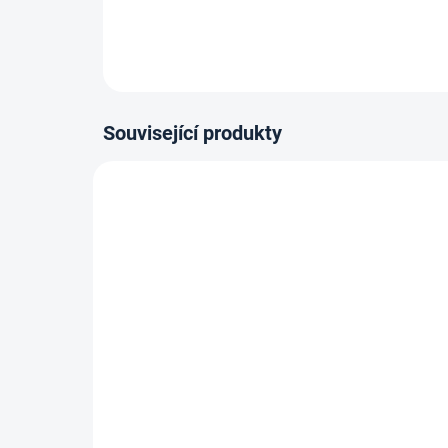
Související produkty
14-21 DNÍ
Vytlačovací pistole na
Kob
kartuše HKS12, rámová,
lepí