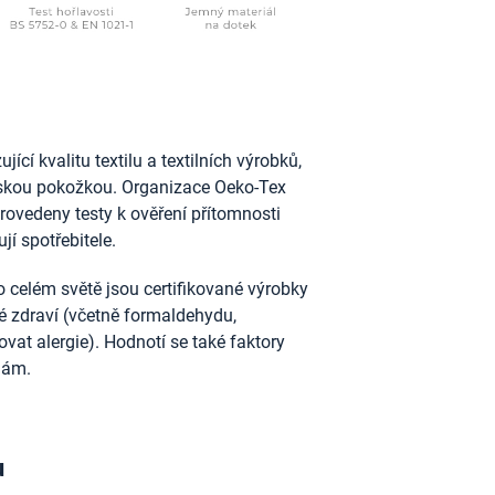
ící kvalitu textilu a textilních výrobků,
idskou pokožkou. Organizace Oeko-Tex
provedeny testy k ověření přítomnosti
jí spotřebitele.
 celém světě jsou certifikované výrobky
ské zdraví (včetně formaldehydu,
vat alergie). Hodnotí se také faktory
nám.
u