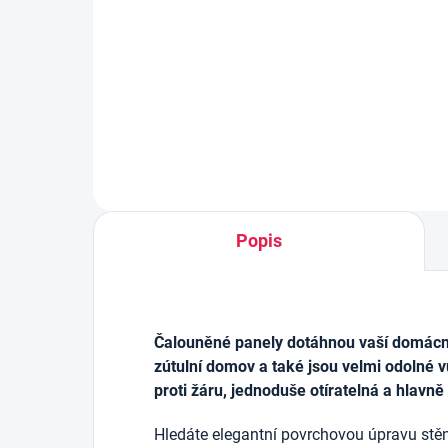
černá
výz
179 Kč
69 
Do košíku
Popis
Čalouněné panely dotáhnou vaší domácnos
zútulní domov a také jsou velmi odolné v
proti žáru, jednoduše otíratelná a hlavně
Hledáte elegantní povrchovou úpravu stěn