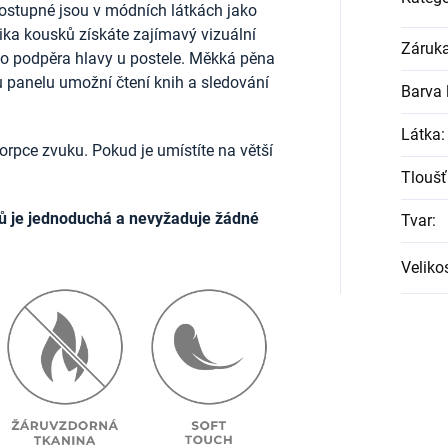
ostupné jsou v módních látkách jako
lika kousků získáte zajímavý vizuální
Záruk
ako podpěra hlavy u postele. Měkká pěna
u panelu umožní čtení knih a sledování
Barva l
Látka
:
rpce zvuku. Pokud je umístíte na větší
Tloušť
ů je jednoduchá a nevyžaduje žádné
Tvar
:
Veliko