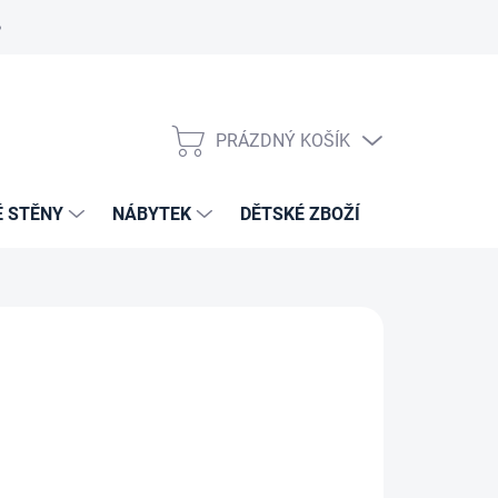
PRÁZDNÝ KOŠÍK
NÁKUPNÍ
KOŠÍK
É STĚNY
NÁBYTEK
DĚTSKÉ ZBOŽÍ
VZORNÍKY 