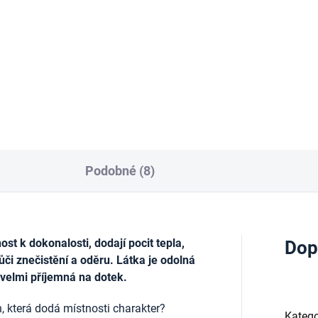
tuhou, 50mm x 10 m
213 Kč
Kč
Měrná
0,73 Kč / 1 ml
cena:
Do košíku
Do košíku
Podobné (8)
t k dokonalosti, dodají pocit tepla,
Dop
ůči znečistění a oděru. Látka je odolná
 velmi příjemná na dotek.
, která dodá místnosti charakter?
Katego