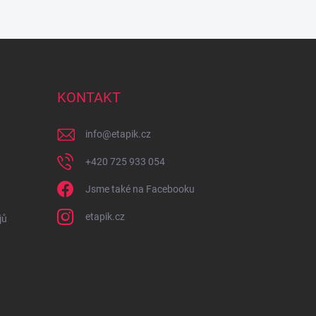
KONTAKT
info
@
etapik.cz
+420 725 933 054
Jsme také na Facebooku
etapik.cz
jů