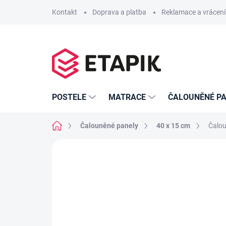
Přejít
Kontakt
Doprava a platba
Reklamace a vrácení
na
obsah
POSTELE
MATRACE
ČALOUNĚNÉ PA
Domů
Čalouněné panely
40 x 15 cm
Čalou
Neohodnoceno
Podrobnosti hodno