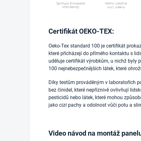
Certifikát OEKO-TEX:
Oeko-Tex standard 100 je certifikát prokazuj
které přicházejí do přímého kontaktu s l
uděluje certifikát výrobkům, u nichž byly 
100 nejnebezpečnějších látek, které ohrožu
Díky testům prováděným v laboratořích po
bez činidel, které nepříznivě ovlivňují lid
pesticidů nebo látek, které mohou způsobo
jako cizí pachy a odolnost vůči potu a sli
Video návod na montáž panel