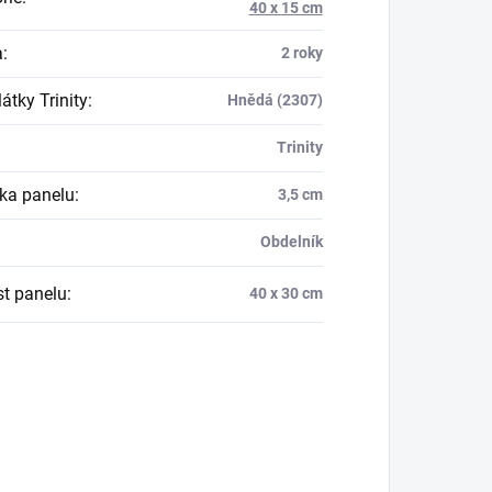
40 x 15 cm
a
:
2 roky
átky Trinity
:
Hnědá (2307)
Trinity
ka panelu
:
3,5 cm
Obdelník
st panelu
:
40 x 30 cm