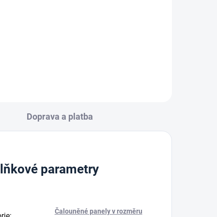
213 Kč
Do košíku
Doprava a platba
lňkové parametry
Čalouněné panely v rozměru
rie
: