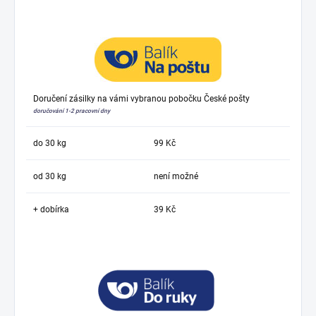
Doručení zásilky na vámi vybranou pobočku České pošty
doručování 1-2 pracovní dny
do 30 kg
99 Kč
od 30 kg
není možné
+ dobírka
39 Kč