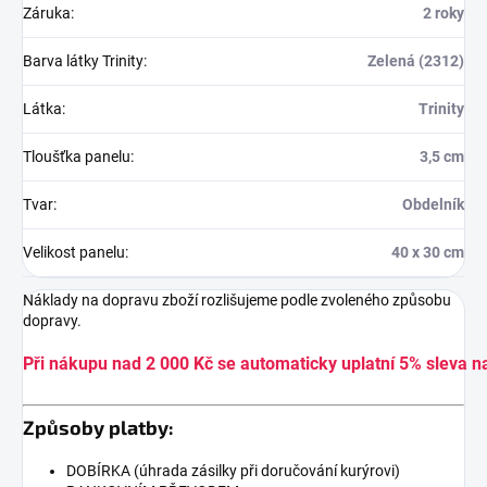
Záruka
:
2 roky
Barva látky Trinity
:
Zelená (2312)
Látka
:
Trinity
Tloušťka panelu
:
3,5 cm
Tvar
:
Obdelník
Velikost panelu
:
40 x 30 cm
Náklady na dopravu zboží rozlišujeme podle zvoleného způsobu
dopravy.
Při nákupu nad 2 000 Kč se automaticky uplatní 5% sleva n
Způsoby platby:
DOBÍRKA (úhrada zásilky při doručování kurýrovi)