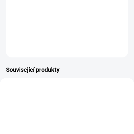
DETAILNÍ INFORMACE
ZEPTAT SE
HLÍDAT
Související produkty
14-21 DNÍ
14-21 DNÍ