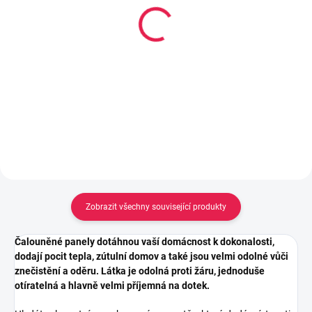
Lepidlo Mamut High
Kobercová oboustranně
Tack tuba 25ml, Bílý
lepící páska s textilní
výztuhou, 50mm x 25 m
106 Kč
162 Kč
Do košíku
Do košíku
Zobrazit všechny související produkty
Čalouněné panely dotáhnou vaší domácnost k dokonalosti,
dodají pocit tepla, zútulní domov a také jsou velmi odolné vůči
znečistění a oděru. Látka je odolná proti žáru, jednoduše
otíratelná a hlavně velmi příjemná na dotek.