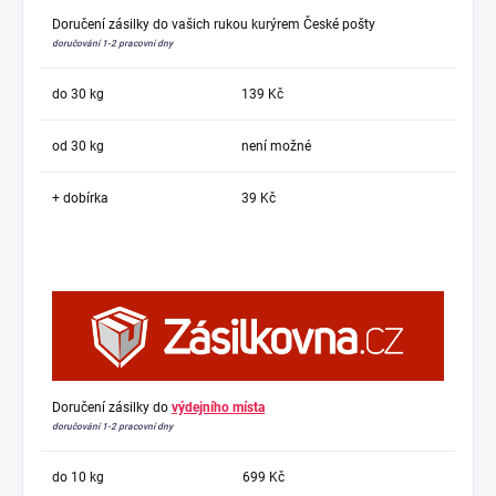
Doručení zásilky do vašich rukou kurýrem České pošty
doručování 1-2 pracovní dny
do 30 kg
139 Kč
od 30 kg
není možné
+ dobírka
39 Kč
Doručení zásilky do
výdejního místa
doručování 1-2 pracovní dny
do 10 kg
699 Kč