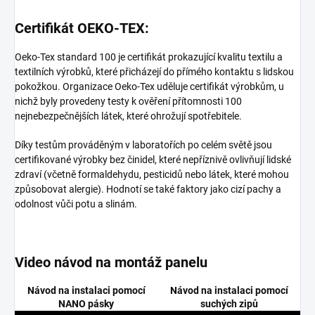
Certifikát OEKO-TEX:
Oeko-Tex standard 100 je certifikát prokazující kvalitu textilu a
textilních výrobků, které přicházejí do přímého kontaktu s lidskou
pokožkou. Organizace Oeko-Tex uděluje certifikát výrobkům, u
nichž byly provedeny testy k ověření přítomnosti 100
nejnebezpečnějších látek, které ohrožují spotřebitele.
Díky testům prováděným v laboratořích po celém světě jsou
certifikované výrobky bez činidel, které nepříznivě ovlivňují lidské
zdraví (včetně formaldehydu, pesticidů nebo látek, které mohou
způsobovat alergie). Hodnotí se také faktory jako cizí pachy a
odolnost vůči potu a slinám.
Video návod na montáž panelu
Návod na instalaci pomocí
Návod na instalaci pomocí
NANO pásky
suchých zipů