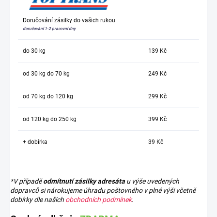
Doručování zásilky do vašich rukou
doručování 1-2 pracovní dny
do 30 kg
139 Kč
od 30 kg do 70 kg
249 Kč
od 70 kg do 120 kg
299 Kč
od 120 kg do 250 kg
399 Kč
+ dobírka
39 Kč
*V případě
odmítnutí zásilky adresáta
u výše uvedených
dopravců si nárokujeme úhradu poštovného v plné výši včetně
dobírky dle našich
obchodních podmínek
.