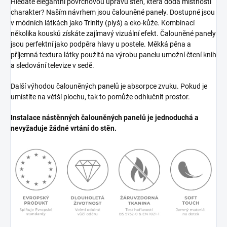
Hledáte elegantní povrchovou úpravu stěn, která dodá místnosti
charakter? Naším návrhem jsou čalouněné panely. Dostupné jsou
v módních látkách jako Trinity (plyš) a eko-kůže. Kombinací
několika kousků získáte zajímavý vizuální efekt. Čalouněné panely
jsou perfektní jako podpěra hlavy u postele. Měkká pěna a
příjemná textura látky použitá na výrobu panelu umožní čtení knih
a sledování televize v sedě.
Další výhodou čalouněných panelů je absorpce zvuku. Pokud je
umístíte na větší plochu, tak to pomůže odhlučnit prostor.
Instalace nástěnných čalouněných panelů je jednoduchá a
nevyžaduje žádné vrtání do stěn.