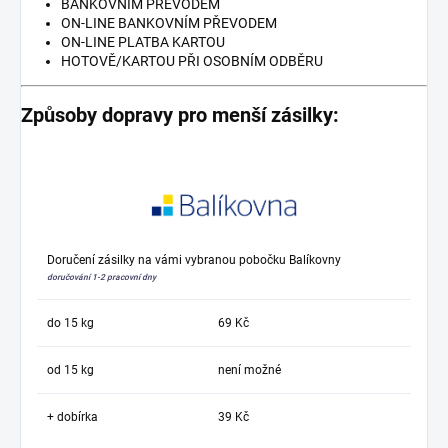
BANKOVNÍM PŘEVODEM
ON-LINE BANKOVNÍM PŘEVODEM
ON-LINE PLATBA KARTOU
HOTOVĚ/KARTOU PŘI OSOBNÍM ODBĚRU
Způsoby dopravy pro menší zásilky:
Doručení zásilky na vámi vybranou pobočku Balíkovny
doručování 1-2 pracovní dny
do 15 kg
69 Kč
od 15 kg
není možné
+ dobírka
39 Kč