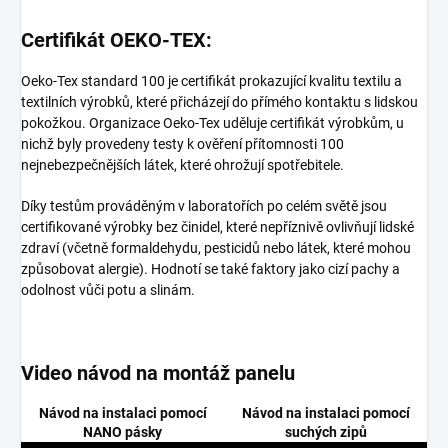
Certifikát OEKO-TEX:
Oeko-Tex standard 100 je certifikát prokazující kvalitu textilu a
textilních výrobků, které přicházejí do přímého kontaktu s lidskou
pokožkou. Organizace Oeko-Tex uděluje certifikát výrobkům, u
nichž byly provedeny testy k ověření přítomnosti 100
nejnebezpečnějších látek, které ohrožují spotřebitele.
Díky testům prováděným v laboratořích po celém světě jsou
certifikované výrobky bez činidel, které nepříznivě ovlivňují lidské
zdraví (včetně formaldehydu, pesticidů nebo látek, které mohou
způsobovat alergie). Hodnotí se také faktory jako cizí pachy a
odolnost vůči potu a slinám.
Video návod na montáž panelu
Návod na instalaci pomocí
Návod na instalaci pomocí
NANO pásky
suchých zipů