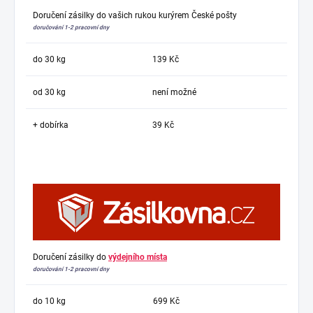
Doručení zásilky do vašich rukou kurýrem České pošty
doručování 1-2 pracovní dny
do 30 kg
139 Kč
od 30 kg
není možné
+ dobírka
39 Kč
Doručení zásilky do
výdejního místa
doručování 1-2 pracovní dny
do 10 kg
699 Kč