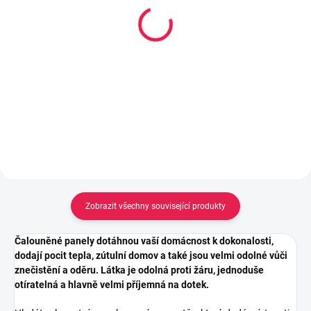
14-21 DNÍ
Kobercová oboustranně
Oboustranná nano lepící
lepící páska s textilní
páska - 300 x 3 cm
výztuhou, 50mm x 5 m
160 Kč
46 Kč
Do košíku
Do košíku
Zobrazit všechny související produkty
Čalouněné panely dotáhnou vaší domácnost k dokonalosti,
dodají pocit tepla, zútulní domov a také jsou velmi odolné vůči
znečistění a oděru. Látka je odolná proti žáru, jednoduše
otíratelná a hlavně velmi příjemná na dotek.