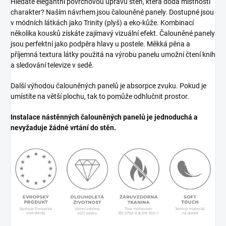
Hledáte elegantní povrchovou úpravu stěn, která dodá místnosti
charakter? Naším návrhem jsou čalouněné panely. Dostupné jsou
v módních látkách jako Trinity (plyš) a eko-kůže. Kombinací
několika kousků získáte zajímavý vizuální efekt. Čalouněné panely
jsou perfektní jako podpěra hlavy u postele. Měkká pěna a
příjemná textura látky použitá na výrobu panelu umožní čtení knih
a sledování televize v sedě.
Další výhodou čalouněných panelů je absorpce zvuku. Pokud je
umístíte na větší plochu, tak to pomůže odhlučnit prostor.
Instalace nástěnných čalouněných panelů je jednoduchá a
nevyžaduje žádné vrtání do stěn.