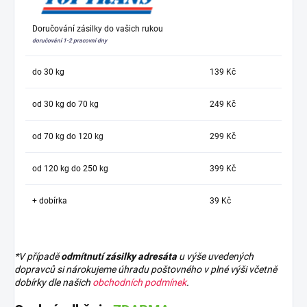
Doručování zásilky do vašich rukou
doručování 1-2 pracovní dny
do 30 kg
139 Kč
od 30 kg do 70 kg
249 Kč
od 70 kg do 120 kg
299 Kč
od 120 kg do 250 kg
399 Kč
+ dobírka
39 Kč
*V případě
odmítnutí zásilky adresáta
u výše uvedených
dopravců si nárokujeme úhradu poštovného v plné výši včetně
dobírky dle našich
obchodních podmínek
.