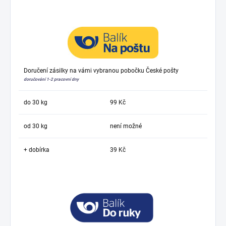
Doručení zásilky na vámi vybranou pobočku České pošty
doručování 1-2 pracovní dny
do 30 kg
99 Kč
od 30 kg
není možné
+ dobírka
39 Kč