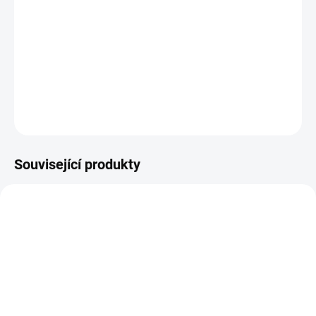
DETAILNÍ INFORMACE
ZEPTAT SE
HLÍDAT
Související produkty
14-21 DNÍ