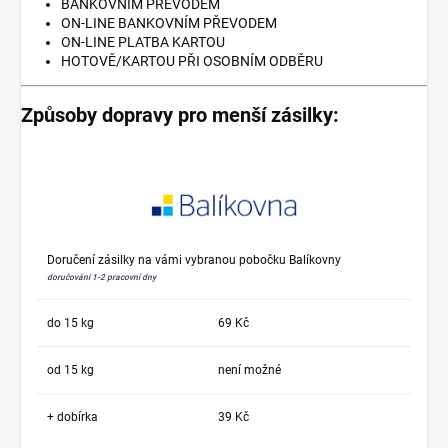
BANKOVNÍM PŘEVODEM
ON-LINE BANKOVNÍM PŘEVODEM
ON-LINE PLATBA KARTOU
HOTOVĚ/KARTOU PŘI OSOBNÍM ODBĚRU
Způsoby dopravy pro menší zásilky:
Doručení zásilky na vámi vybranou pobočku Balíkovny
doručování 1-2 pracovní dny
do 15 kg
69 Kč
od 15 kg
není možné
+ dobírka
39 Kč