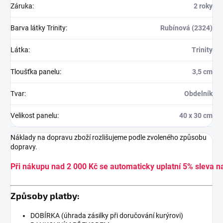
Záruka
:
2 roky
Barva látky Trinity
:
Rubínová (2324)
Látka
:
Trinity
Tloušťka panelu
:
3,5 cm
Tvar
:
Obdelník
Velikost panelu
:
40 x 30 cm
Náklady na dopravu zboží rozlišujeme podle zvoleného způsobu
dopravy.
Při nákupu nad 2 000 Kč se automaticky uplatní 5% sleva n
Způsoby platby:
DOBÍRKA (úhrada zásilky při doručování kurýrovi)