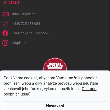
KONTAKT
info
@
etapik.cz
+420 725 933 054
Jsme také na Facebooku
etapik.cz
Používáme cookies, abychom Vám umožnili pohodlné
prohlížení webu a díky analýze provozu webu neustále
zlepšovali jeho funkce, výkon a použitelnost.
Ochrana
osobních údajů
Nastavení