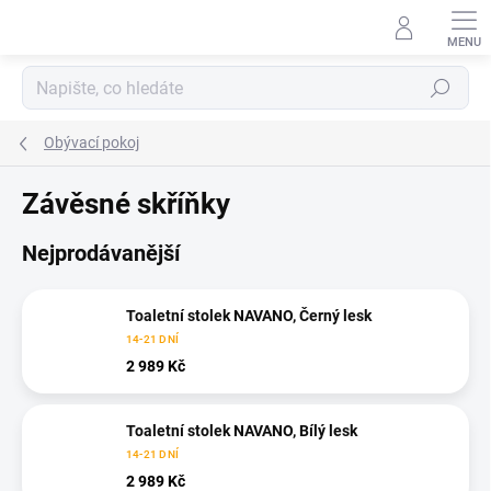
Přejít
na
obsah
Hledat
Obývací pokoj
Závěsné skříňky
Nejprodávanější
Toaletní stolek NAVANO, Černý lesk
14-21 DNÍ
2 989 Kč
Toaletní stolek NAVANO, Bílý lesk
14-21 DNÍ
2 989 Kč