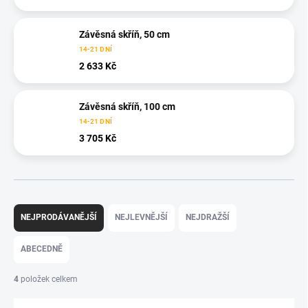
Závěsná skříň, 50 cm
14-21 DNÍ
2 633 Kč
Závěsná skříň, 100 cm
14-21 DNÍ
3 705 Kč
Ř
a
NEJPRODÁVANĚJŠÍ
NEJLEVNĚJŠÍ
NEJDRAŽŠÍ
z
e
ABECEDNĚ
n
í
4
položek celkem
p
r