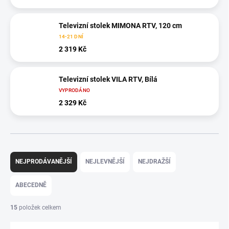
Televizní stolek MIMONA RTV, 120 cm
14-21 DNÍ
2 319 Kč
Televizní stolek VILA RTV, Bílá
VYPRODÁNO
2 329 Kč
Ř
a
NEJPRODÁVANĚJŠÍ
NEJLEVNĚJŠÍ
NEJDRAŽŠÍ
z
e
ABECEDNĚ
n
í
15
položek celkem
p
r