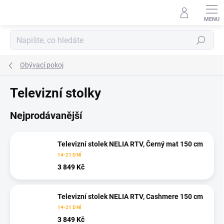
Přejít
na
obsah
Hledat
Obývací pokoj
Televizní stolky
Nejprodávanější
Televizní stolek NELIA RTV, Černý mat 150 cm
14-21 DNÍ
3 849 Kč
Televizní stolek NELIA RTV, Cashmere 150 cm
14-21 DNÍ
3 849 Kč