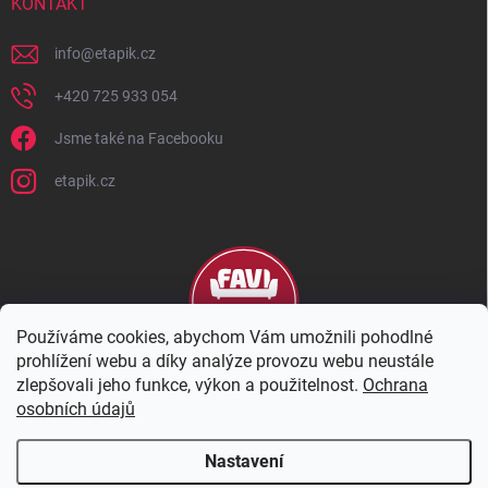
KONTAKT
info
@
etapik.cz
+420 725 933 054
Jsme také na Facebooku
etapik.cz
Používáme cookies, abychom Vám umožnili pohodlné
prohlížení webu a díky analýze provozu webu neustále
zlepšovali jeho funkce, výkon a použitelnost.
Ochrana
osobních údajů
Nastavení