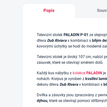
Popis
Souvi
Televizní stolek
PALADIN P-01
ze stejno
dřeva
Dub Riviera
v kombinaci s
bílým d
kovovými úchytky se hodí do moderně zař
Televizní stolek je široký 107 cm, nabízí 
zásuvek, které se otevírají směrem dolů.
Každý kus nábytku z
kolekce
PALADIN
je
nohách.
Korpus je vyroben z
kvalitní lam
dekoru dřeva
Dub Rivera
v kombinaci s
b
D
vířka a zásuvky jsou zpracovány z pe
dýhou,
které se otevírají pomocí stříbrný