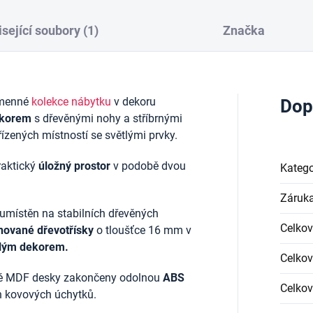
sející soubory (1)
Značka
jmenné
kolekce nábytku
v dekoru
Dop
ekorem
s dřevěnými nohy a stříbrnými
ízených místností se světlými prvky.
praktický
úložný prostor
v podobě dvou
Katego
Záruk
 umístěn na stabilních dřevěných
Celkov
inované dřevotřísky
o tloušťce 16 mm v
ílým dekorem.
Celkov
vné MDF desky zakončeny odolnou
ABS
Celkov
ch kovových úchytků.