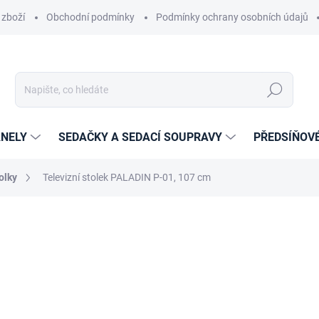
 zboží
Obchodní podmínky
Podmínky ochrany osobních údajů
Hledat
NELY
SEDAČKY A SEDACÍ SOUPRAVY
PŘEDSÍŇOV
olky
Televizní stolek PALADIN P-01, 107 cm
cení
ZNAČKA:
PISCO
2 966 Kč
2 451,24 Kč bez DPH
Měrná
14 DNŮ
cena: