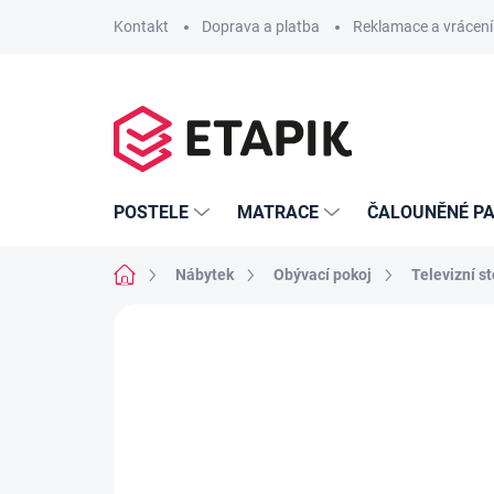
Přejít
Kontakt
Doprava a platba
Reklamace a vrácení
na
obsah
POSTELE
MATRACE
ČALOUNĚNÉ PA
Domů
Nábytek
Obývací pokoj
Televizní st
Neohodnoceno
Podrobnosti hodno