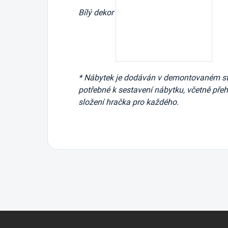
Bílý dekor
* Nábytek je dodáván v demontovaném sta
potřebné k sestavení nábytku, včetně př
složení hračka pro každého.
Z
á