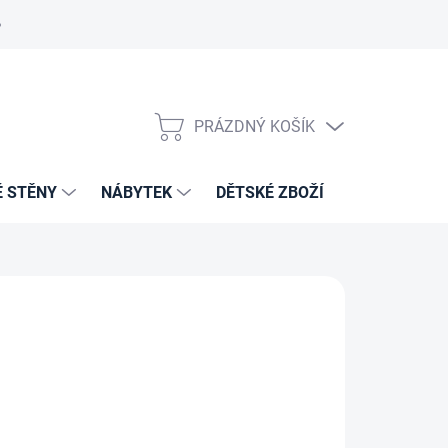
PRÁZDNÝ KOŠÍK
NÁKUPNÍ
KOŠÍK
É STĚNY
NÁBYTEK
DĚTSKÉ ZBOŽÍ
VZORNÍKY 