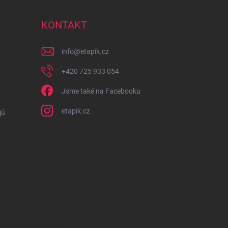
KONTAKT
info
@
etapik.cz
+420 725 933 054
Jsme také na Facebooku
etapik.cz
jů