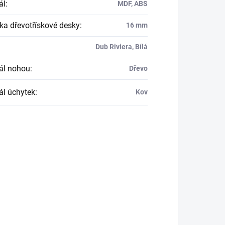
ál
:
MDF, ABS
ka dřevotřískové desky
:
16 mm
Dub Riviera, Bílá
ál nohou
:
Dřevo
ál úchytek
:
Kov