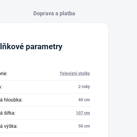
Doprava a platba
lňkové parametry
rie
:
Televizní stolky
a
:
2 roky
á hloubka
:
40 cm
á šířka
:
107 cm
á výška
:
50 cm