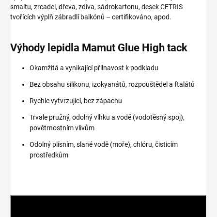
smaltu, zrcadel, dřeva, zdiva, sádrokartonu, desek CETRIS
tvořících výplň zábradlí balkónů – certifikováno, apod.
Výhody lepidla Mamut Glue High tack
Okamžitá a vynikající přilnavost k podkladu
Bez obsahu silikonu, izokyanátů, rozpouštědel a ftalátů
Rychle vytvrzující, bez zápachu
Trvale pružný, odolný vlhku a vodě (vodotěsný spoj),
povětrnostním vlivům
Odolný plísním, slané vodě (moře), chlóru, čisticím
prostředkům