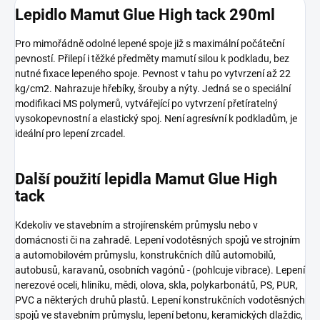
Lepidlo Mamut Glue High tack 290ml
Pro mimořádně odolné lepené spoje již s maximální počáteční
pevností. Přilepí i těžké předměty mamutí silou k podkladu, bez
nutné fixace lepeného spoje. Pevnost v tahu po vytvrzení až 22
kg/cm2. Nahrazuje hřebíky, šrouby a nýty. Jedná se o speciální
modifikaci MS polymerů, vytvářející po vytvrzení přetíratelný
vysokopevnostní a elastický spoj. Není agresívní k podkladům, je
ideální pro lepení zrcadel.
Další použití lepidla Mamut Glue High
tack
Kdekoliv ve stavebním a strojírenském průmyslu nebo v
domácnosti či na zahradě. Lepení vodotěsných spojů ve strojním
a automobilovém průmyslu, konstrukčních dílů automobilů,
autobusů, karavanů, osobních vagónů - (pohlcuje vibrace). Lepení
nerezové oceli, hliníku, mědi, olova, skla, polykarbonátů, PS, PUR,
PVC a některých druhů plastů. Lepení konstrukčních vodotěsných
spojů ve stavebním průmyslu, lepení betonu, keramických dlaždic,