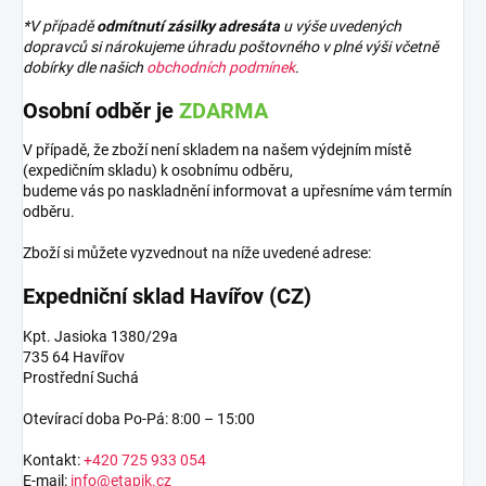
*V případě
odmítnutí zásilky adresáta
u výše uvedených
dopravců si nárokujeme úhradu poštovného v plné výši včetně
dobírky dle našich
obchodních podmínek
.
Osobní odběr je
ZDARMA
V případě, že zboží není skladem na našem výdejním místě
(expedičním skladu) k osobnímu odběru,
budeme vás po naskladnění informovat a upřesníme vám termín
odběru.
Zboží si můžete vyzvednout na níže uvedené adrese:
Expedniční sklad Havířov (CZ)
Kpt. Jasioka 1380/29a
735 64 Havířov
Prostřední Suchá
Otevírací doba Po-Pá: 8:00 – 15:00
Kontakt:
+420 725 933 054
E-mail:
info@etapik.cz