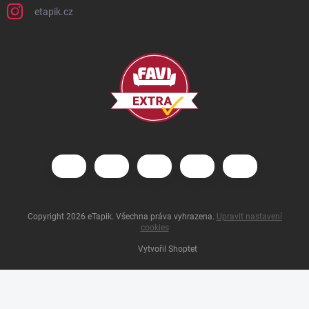
etapik.cz
Copyright 2026
eTapik
. Všechna práva vyhrazena.
Upravit nastavení
cookies
Vytvořil Shoptet