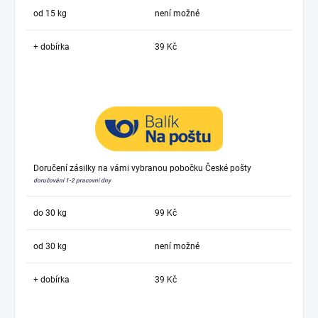
od 15 kg
není možné
+ dobírka
39 Kč
Doručení zásilky na vámi vybranou pobočku České pošty
doručování 1-2 pracovní dny
do 30 kg
99 Kč
od 30 kg
není možné
+ dobírka
39 Kč