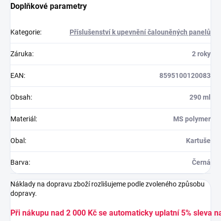
Doplňkové parametry
Kategorie
:
Příslušenství k upevnění čalouněných panelů
Záruka
:
2 roky
EAN
:
8595100120083
Obsah
:
290 ml
Materiál
:
MS polymer
Obal
:
Kartuše
Barva
:
Černá
Náklady na dopravu zboží rozlišujeme podle zvoleného způsobu
dopravy.
Při nákupu nad 2 000 Kč se automaticky uplatní 5% sleva n