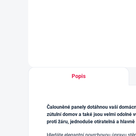
213 Kč
1x1
129
Do košíku
Popis
Čalouněné panely dotáhnou vaší domácnos
zútulní domov a také jsou velmi odolné v
proti žáru, jednoduše otíratelná a hlavně
Hledáte elegantní povrchovou úpravu stěn