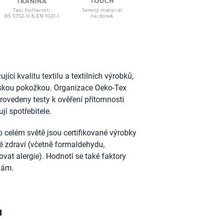
ící kvalitu textilu a textilních výrobků,
idskou pokožkou. Organizace Oeko-Tex
provedeny testy k ověření přítomnosti
jí spotřebitele.
 celém světě jsou certifikované výrobky
ské zdraví (včetně formaldehydu,
vat alergie). Hodnotí se také faktory
nám.
u