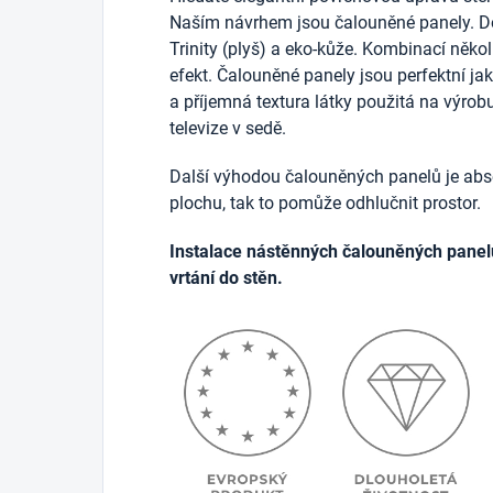
Naším návrhem jsou čalouněné panely. D
Trinity (plyš) a eko-kůže. Kombinací něko
efekt. Čalouněné panely jsou perfektní j
a příjemná textura látky použitá na výrob
televize v sedě.
Další výhodou čalouněných panelů je abso
plochu, tak to pomůže odhlučnit prostor.
Instalace nástěnných čalouněných panel
vrtání do stěn.