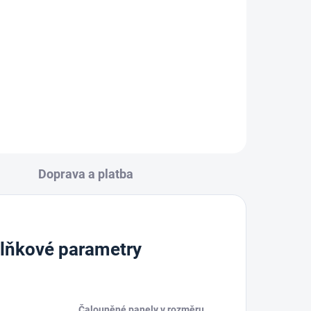
černá
179 Kč
Do košíku
Doprava a platba
lňkové parametry
Čalouněné panely v rozměru