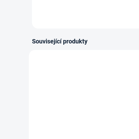
Související produkty
ZBOŽÍ SKLADEM
Lepidlo Mamut High Tack
Nal
290ml, Černý
such