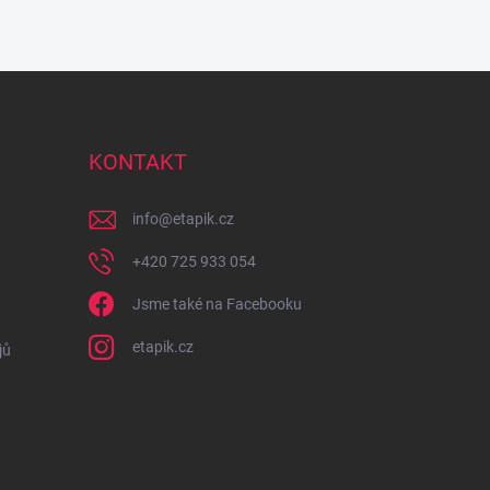
KONTAKT
info
@
etapik.cz
+420 725 933 054
Jsme také na Facebooku
etapik.cz
jů