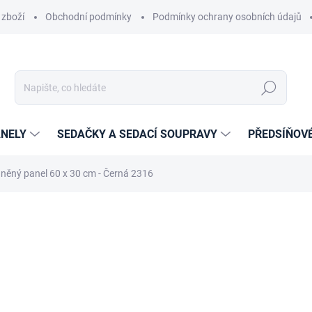
 zboží
Obchodní podmínky
Podmínky ochrany osobních údajů
Hledat
NELY
SEDAČKY A SEDACÍ SOUPRAVY
PŘEDSÍŇOV
něný panel 60 x 30 cm - Černá 2316
cení
ZNAČKA:
ETAPIK
359 Kč
267 Kč
220,66 Kč bez DPH
Měrná
14-21 DNÍ
cena: