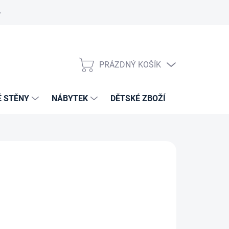
PRÁZDNÝ KOŠÍK
NÁKUPNÍ
KOŠÍK
É STĚNY
NÁBYTEK
DĚTSKÉ ZBOŽÍ
VZORNÍKY 