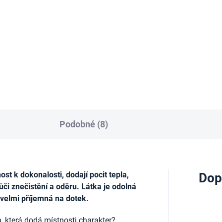
7 cm
160 Kč
 Kč
Do košíku
Do košíku
Podobné (8)
t k dokonalosti, dodají pocit tepla,
Dop
ůči znečistění a oděru. Látka je odolná
 velmi příjemná na dotek.
, která dodá místnosti charakter?