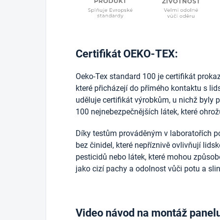
Certifikát OEKO-TEX:
Oeko-Tex standard 100 je certifikát prokazuj
které přicházejí do přímého kontaktu s l
uděluje certifikát výrobkům, u nichž byly 
100 nejnebezpečnějších látek, které ohrožu
Díky testům prováděným v laboratořích po
bez činidel, které nepříznivě ovlivňují lid
pesticidů nebo látek, které mohou způsobo
jako cizí pachy a odolnost vůči potu a sli
Video návod na montáž panel