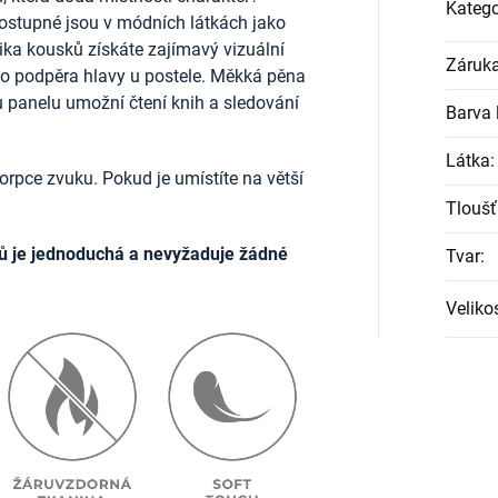
Katego
ostupné jsou v módních látkách jako
lika kousků získáte zajímavý vizuální
Záruk
ako podpěra hlavy u postele. Měkká pěna
u panelu umožní čtení knih a sledování
Barva l
Látka
:
rpce zvuku. Pokud je umístíte na větší
Tloušť
ů je jednoduchá a nevyžaduje žádné
Tvar
:
Veliko