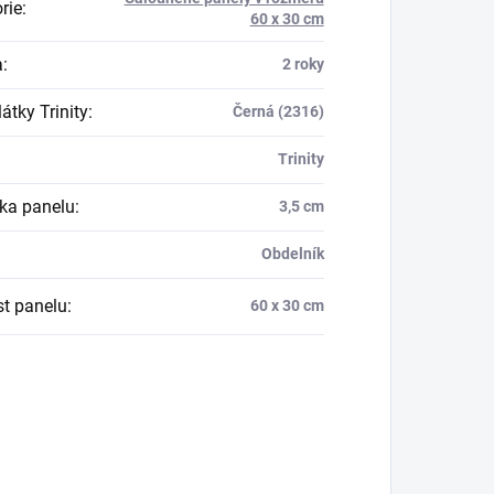
rie
:
60 x 30 cm
a
:
2 roky
átky Trinity
:
Černá (2316)
Trinity
ka panelu
:
3,5 cm
Obdelník
st panelu
:
60 x 30 cm