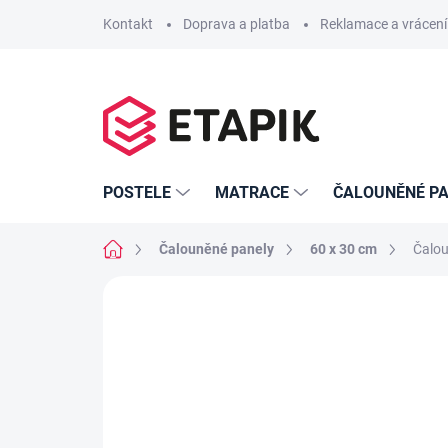
Přejít
Kontakt
Doprava a platba
Reklamace a vrácení
na
obsah
POSTELE
MATRACE
ČALOUNĚNÉ PA
Domů
Čalouněné panely
60 x 30 cm
Čalou
Neohodnoceno
Podrobnosti hodno