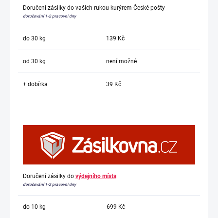
Doručení zásilky do vašich rukou kurýrem České pošty
doručování 1-2 pracovní dny
do 30 kg
139 Kč
od 30 kg
není možné
+ dobírka
39 Kč
Doručení zásilky do
výdejního místa
doručování 1-2 pracovní dny
do 10 kg
699 Kč