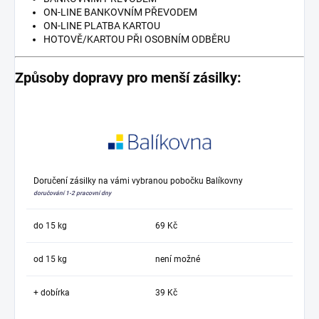
ON-LINE BANKOVNÍM PŘEVODEM
ON-LINE PLATBA KARTOU
HOTOVĚ/KARTOU PŘI OSOBNÍM ODBĚRU
Způsoby dopravy pro menší zásilky:
Doručení zásilky na vámi vybranou pobočku Balíkovny
doručování 1-2 pracovní dny
do 15 kg
69 Kč
od 15 kg
není možné
+ dobírka
39 Kč