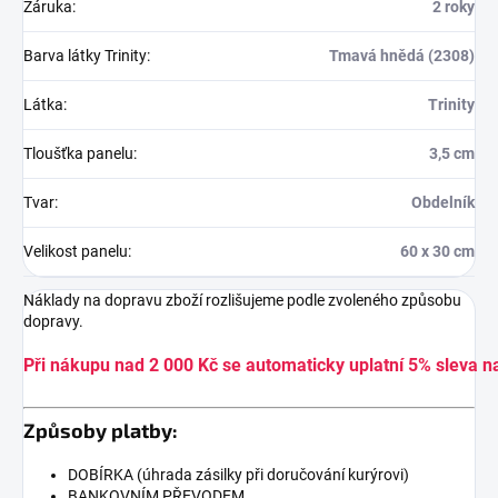
Záruka
:
2 roky
Barva látky Trinity
:
Tmavá hnědá (2308)
Látka
:
Trinity
Tloušťka panelu
:
3,5 cm
Tvar
:
Obdelník
Velikost panelu
:
60 x 30 cm
Náklady na dopravu zboží rozlišujeme podle zvoleného způsobu
dopravy.
Při nákupu nad 2 000 Kč se automaticky uplatní 5% sleva n
Způsoby platby:
DOBÍRKA (úhrada zásilky při doručování kurýrovi)
BANKOVNÍM PŘEVODEM