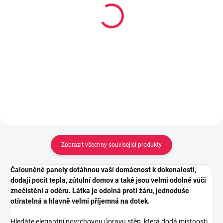
Kobercová oboustranně
Vytlačovací pistole na
lepící páska s textilní
kartuše HKS12, rámová,
výztuhou, 50mm x 10 m
černá
69 Kč
179 Kč
Do košíku
Do košíku
Zobrazit všechny související produkty
Čalouněné panely dotáhnou vaší domácnost k dokonalosti,
dodají pocit tepla, zútulní domov a také jsou velmi odolné vůči
znečistění a oděru. Látka je odolná proti žáru, jednoduše
otíratelná a hlavně velmi příjemná na dotek.
Hledáte elegantní povrchovou úpravu stěn, která dodá místnosti