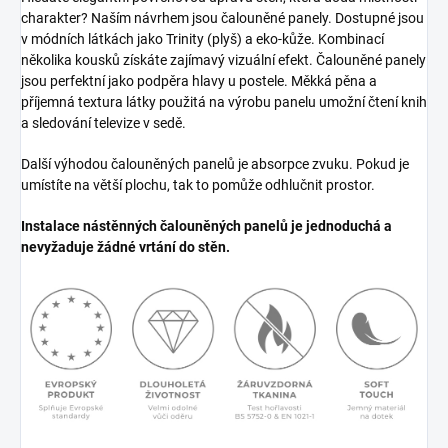
charakter? Naším návrhem jsou čalouněné panely. Dostupné jsou
v módních látkách jako Trinity (plyš) a eko-kůže. Kombinací
několika kousků získáte zajímavý vizuální efekt. Čalouněné panely
jsou perfektní jako podpěra hlavy u postele. Měkká pěna a
příjemná textura látky použitá na výrobu panelu umožní čtení knih
a sledování televize v sedě.
Další výhodou čalouněných panelů je absorpce zvuku. Pokud je
umístíte na větší plochu, tak to pomůže odhlučnit prostor.
Instalace nástěnných čalouněných panelů je jednoduchá a
nevyžaduje žádné vrtání do stěn.