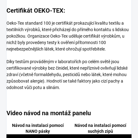
Certifikát OEKO-TEX:
Oeko-Tex standard 100 je certifikát prokazující kvalitu textilu a
textilních výrobků, které přicházejí do přímého kontaktu s lidskou
pokožkou. Organizace Oeko-Tex uděluje certifikát výrobkům, u
nichž byly provedeny testy k ověření přítomnosti 100
nejnebezpečnějších látek, které ohrožují spotřebitele.
Díky testům prováděným v laboratořích po celém světě jsou
certifikované výrobky bez činidel, které nepříznivě ovlivňují lidské
zdraví (včetně formaldehydu, pesticidů nebo látek, které mohou
způsobovat alergie). Hodnotí se také faktory jako cizí pachy a
odolnost vůči potu a slinám.
Video návod na montáž panelu
Návod na instalaci pomocí
Návod na instalaci pomocí
NANO pásky
suchých zipů