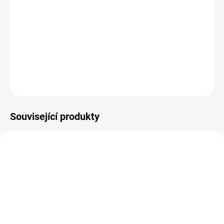
DETAILNÍ INFORMACE
ZEPTAT SE
HLÍDAT
Související produkty
14-21 DNÍ
14-21 DNÍ