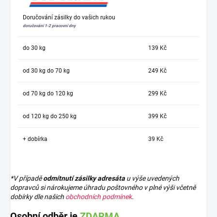
Doručování zásilky do vašich rukou
doručování 1-2 pracovní dny
do 30 kg
139 Kč
od 30 kg do 70 kg
249 Kč
od 70 kg do 120 kg
299 Kč
od 120 kg do 250 kg
399 Kč
+ dobírka
39 Kč
*V případě
odmítnutí zásilky adresáta
u výše uvedených
dopravců si nárokujeme úhradu poštovného v plné výši včetně
dobírky dle našich
obchodních podmínek
.
Osobní odběr je
ZDARMA