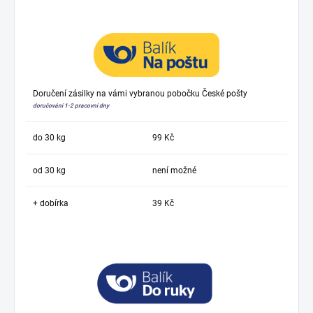
Doručení zásilky na vámi vybranou pobočku České pošty
doručování 1-2 pracovní dny
do 30 kg
99 Kč
od 30 kg
není možné
+ dobírka
39 Kč