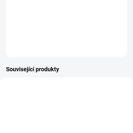
DETAILNÍ INFORMACE
ZEPTAT SE
HLÍDAT
Související produkty
ZBOŽÍ SKLADEM