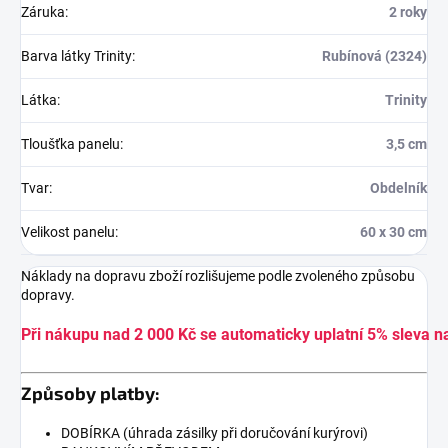
Záruka
:
2 roky
Barva látky Trinity
:
Rubínová (2324)
Látka
:
Trinity
Tloušťka panelu
:
3,5 cm
Tvar
:
Obdelník
Velikost panelu
:
60 x 30 cm
Náklady na dopravu zboží rozlišujeme podle zvoleného způsobu
dopravy.
Při nákupu nad 2 000 Kč se automaticky uplatní 5% sleva n
Způsoby platby:
DOBÍRKA (úhrada zásilky při doručování kurýrovi)