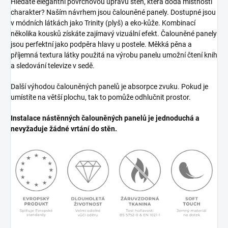
Hledáte elegantní povrchovou úpravu stěn, která dodá místnosti
charakter? Naším návrhem jsou čalouněné panely. Dostupné jsou
v módních látkách jako Trinity (plyš) a eko-kůže. Kombinací
několika kousků získáte zajímavý vizuální efekt. Čalouněné panely
jsou perfektní jako podpěra hlavy u postele. Měkká pěna a
příjemná textura látky použitá na výrobu panelu umožní čtení knih
a sledování televize v sedě.
Další výhodou čalouněných panelů je absorpce zvuku. Pokud je
umístíte na větší plochu, tak to pomůže odhlučnit prostor.
Instalace nástěnných čalouněných panelů je jednoduchá a
nevyžaduje žádné vrtání do stěn.