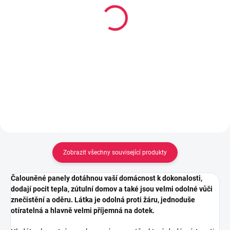
14-21 DNÍ
Lepidlo Mamut High
Oboustranná nano lepící
Tack 290ml, Černý
páska - 300 x 3 cm
213 Kč
160 Kč
Do košíku
Do košíku
Zobrazit všechny související produkty
Čalouněné panely dotáhnou vaší domácnost k dokonalosti,
dodají pocit tepla, zútulní domov a také jsou velmi odolné vůči
znečistění a oděru. Látka je odolná proti žáru, jednoduše
otíratelná a hlavně velmi příjemná na dotek.