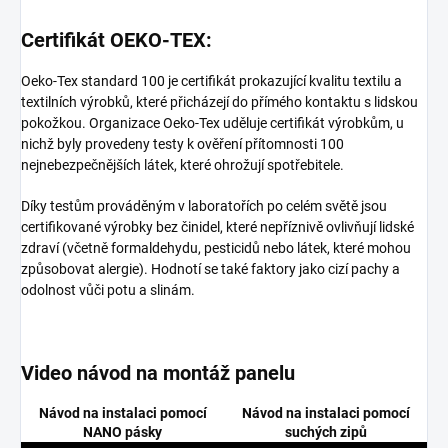
Certifikát OEKO-TEX:
Oeko-Tex standard 100 je certifikát prokazující kvalitu textilu a
textilních výrobků, které přicházejí do přímého kontaktu s lidskou
pokožkou. Organizace Oeko-Tex uděluje certifikát výrobkům, u
nichž byly provedeny testy k ověření přítomnosti 100
nejnebezpečnějších látek, které ohrožují spotřebitele.
Díky testům prováděným v laboratořích po celém světě jsou
certifikované výrobky bez činidel, které nepříznivě ovlivňují lidské
zdraví (včetně formaldehydu, pesticidů nebo látek, které mohou
způsobovat alergie). Hodnotí se také faktory jako cizí pachy a
odolnost vůči potu a slinám.
Video návod na montáž panelu
Návod na instalaci pomocí
Návod na instalaci pomocí
NANO pásky
suchých zipů