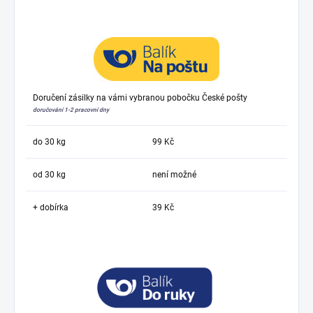
Doručení zásilky na vámi vybranou pobočku České pošty
doručování 1-2 pracovní dny
do 30 kg
99 Kč
od 30 kg
není možné
+ dobírka
39 Kč