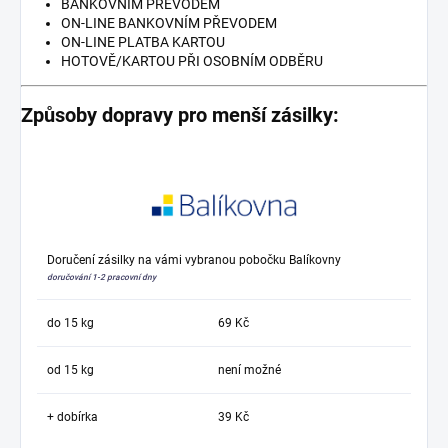
BANKOVNÍM PŘEVODEM
ON-LINE BANKOVNÍM PŘEVODEM
ON-LINE PLATBA KARTOU
HOTOVĚ/KARTOU PŘI OSOBNÍM ODBĚRU
Způsoby dopravy pro menší zásilky:
Doručení zásilky na vámi vybranou pobočku Balíkovny
doručování 1-2 pracovní dny
do 15 kg
69 Kč
od 15 kg
není možné
+ dobírka
39 Kč