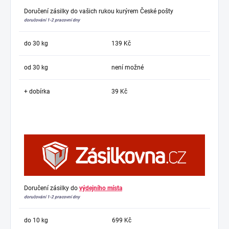
Doručení zásilky do vašich rukou kurýrem České pošty
doručování 1-2 pracovní dny
do 30 kg
139 Kč
od 30 kg
není možné
+ dobírka
39 Kč
Doručení zásilky do
výdejního místa
doručování 1-2 pracovní dny
do 10 kg
699 Kč