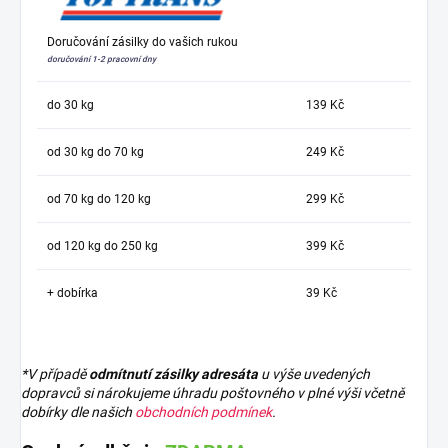
Doručování zásilky do vašich rukou
doručování 1-2 pracovní dny
do 30 kg
139 Kč
od 30 kg do 70 kg
249 Kč
od 70 kg do 120 kg
299 Kč
od 120 kg do 250 kg
399 Kč
+ dobírka
39 Kč
*V případě
odmítnutí zásilky adresáta
u výše uvedených
dopravců si nárokujeme úhradu poštovného v plné výši včetně
dobírky dle našich
obchodních podmínek
.