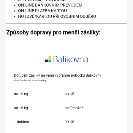
ON-LINE BANKOVNÍM PŘEVODEM
ON-LINE PLATBA KARTOU
HOTOVĚ/KARTOU PŘI OSOBNÍM ODBĚRU
Způsoby dopravy pro menší zásilky:
Doručení zásilky na vámi vybranou pobočku Balíkovny
doručování 1-2 pracovní dny
do 15 kg
69 Kč
od 15 kg
není možné
+ dobírka
39 Kč