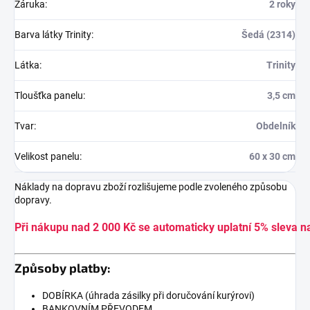
Záruka
:
2 roky
Barva látky Trinity
:
Šedá (2314)
Látka
:
Trinity
Tloušťka panelu
:
3,5 cm
Tvar
:
Obdelník
Velikost panelu
:
60 x 30 cm
Náklady na dopravu zboží rozlišujeme podle zvoleného způsobu
dopravy.
Při nákupu nad 2 000 Kč se automaticky uplatní 5% sleva n
Způsoby platby:
DOBÍRKA (úhrada zásilky při doručování kurýrovi)
BANKOVNÍM PŘEVODEM