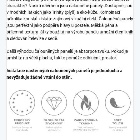
charakter? Naším návrhem jsou čalouněné panely. Dostupné jsou
v módních látkách jako Trinity (plyš) a eko-kůže. Kombinací
několika kousků získáte zajímavý vizuální efekt. Čalouněné panely
jsou perfektní jako podpěra hlavy u postele. Měkká pěna a
příjemná textura látky použitá na výrobu panelu umožní čtení knih
a sledování televize v sedě.
Další výhodou čalouněných panelů je absorpce zvuku. Pokud je
umístíte na větší plochu, tak to pomůže odhlučnit prostor.
Instalace nástěnných čalouněných panelů je jednoduchá a
nevyžaduje žádné vrtání do stěn.