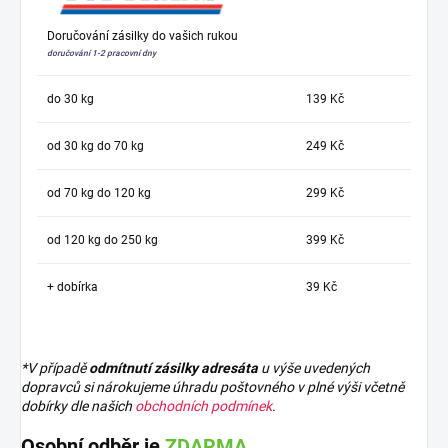
Doručování zásilky do vašich rukou
doručování 1-2 pracovní dny
do 30 kg
139 Kč
od 30 kg do 70 kg
249 Kč
od 70 kg do 120 kg
299 Kč
od 120 kg do 250 kg
399 Kč
+ dobírka
39 Kč
*V případě
odmítnutí zásilky adresáta
u výše uvedených
dopravců si nárokujeme úhradu poštovného v plné výši včetně
dobírky dle našich
obchodních podmínek
.
Osobní odběr je
ZDARMA