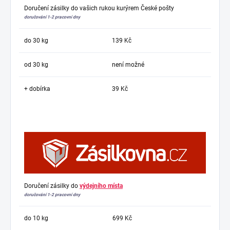
Doručení zásilky do vašich rukou kurýrem České pošty
doručování 1-2 pracovní dny
do 30 kg
139 Kč
od 30 kg
není možné
+ dobírka
39 Kč
Doručení zásilky do
výdejního místa
doručování 1-2 pracovní dny
do 10 kg
699 Kč