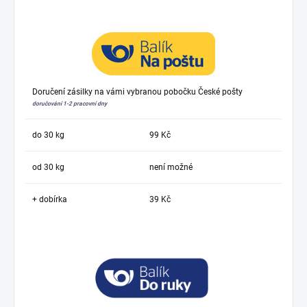
Doručení zásilky na vámi vybranou pobočku České pošty
doručování 1-2 pracovní dny
do 30 kg
99 Kč
od 30 kg
není možné
+ dobírka
39 Kč