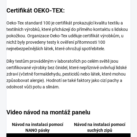
Certifikát OEKO-TEX:
Oeko-Tex standard 100 je certifikát prokazující kvalitu textilu a
textilních výrobků, které přicházejí do přímého kontaktu s lidskou
pokožkou. Organizace Oeko-Tex uděluje certifikát výrobkům, u
nichž byly provedeny testy k ověření přítomnosti 100
nejnebezpečnějších látek, které ohrožují spotřebitele.
Díky testům prováděným v laboratořích po celém světě jsou
certifikované výrobky bez činidel, které nepříznivě ovlivňují lidské
zdraví (včetně formaldehydu, pesticidů nebo látek, které mohou
způsobovat alergie). Hodnotí se také faktory jako cizí pachy a
odolnost vůči potu a slinám.
Video návod na montáž panelu
Návod na instalaci pomocí
Návod na instalaci pomocí
NANO pásky
suchých zipů