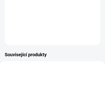
DETAILNÍ INFORMACE
ZEPTAT SE
HLÍDAT
Související produkty
14-21 DNÍ