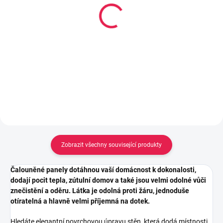
14-21 DNÍ
Kobercová oboustranně
Oboustranná nano lepící
lepící páska s textilní
páska - 300 x 3 cm
výztuhou, 50mm x 5 m
160 Kč
46 Kč
Do košíku
Do košíku
Zobrazit všechny související produkty
Čalouněné panely dotáhnou vaší domácnost k dokonalosti,
dodají pocit tepla, zútulní domov a také jsou velmi odolné vůči
znečistění a oděru. Látka je odolná proti žáru, jednoduše
otíratelná a hlavně velmi příjemná na dotek.
Hledáte elegantní povrchovou úpravu stěn, která dodá místnosti