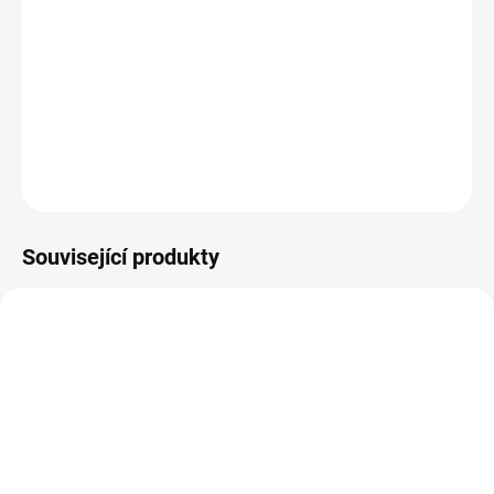
DETAILNÍ INFORMACE
ZEPTAT SE
HLÍDAT
Související produkty
14-21 DNÍ
14-21 DNÍ