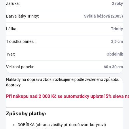
Záruka
:
2 roky
Barva látky Trinity
:
Světlá béžová (2303)
Látka
:
Trinity
Tloušťka panelu
:
3,5 cm
Tvar
:
Obdelník
Velikost panelu
:
60 x 30 cm
Náklady na dopravu zboží rozlišujeme podle zvoleného způsobu
dopravy.
Při nákupu nad 2 000 Kč se automaticky uplatní 5% sleva n
Způsoby platby:
DOBÍRKA (úhrada zásilky při doručování kurýrovi)