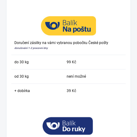
Doručení zásilky na vámi vybranou pobočku České pošty
doručování 1-2 pracovní dny
do 30 kg
99 Kč
od 30 kg
není možné
+ dobírka
39 Kč