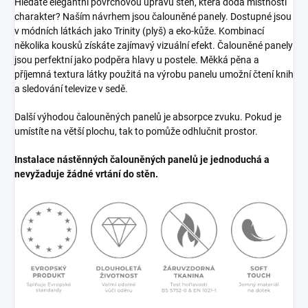
Hledáte elegantní povrchovou úpravu stěn, která dodá místnosti
charakter? Naším návrhem jsou čalouněné panely. Dostupné jsou
v módních látkách jako Trinity (plyš) a eko-kůže. Kombinací
několika kousků získáte zajímavý vizuální efekt. Čalouněné panely
jsou perfektní jako podpěra hlavy u postele. Měkká pěna a
příjemná textura látky použitá na výrobu panelu umožní čtení knih
a sledování televize v sedě.
Další výhodou čalouněných panelů je absorpce zvuku. Pokud je
umístíte na větší plochu, tak to pomůže odhlučnit prostor.
Instalace nástěnných čalouněných panelů je jednoduchá a
nevyžaduje žádné vrtání do stěn.