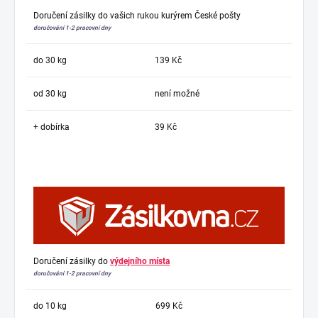
Doručení zásilky do vašich rukou kurýrem České pošty
doručování 1-2 pracovní dny
do 30 kg
139 Kč
od 30 kg
není možné
+ dobírka
39 Kč
Doručení zásilky do
výdejního místa
doručování 1-2 pracovní dny
do 10 kg
699 Kč