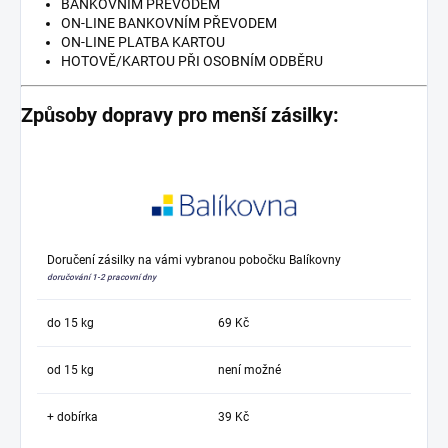
BANKOVNÍM PŘEVODEM
ON-LINE BANKOVNÍM PŘEVODEM
ON-LINE PLATBA KARTOU
HOTOVĚ/KARTOU PŘI OSOBNÍM ODBĚRU
Způsoby dopravy pro menší zásilky:
Doručení zásilky na vámi vybranou pobočku Balíkovny
doručování 1-2 pracovní dny
do 15 kg
69 Kč
od 15 kg
není možné
+ dobírka
39 Kč