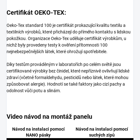
Certifikát OEKO-TEX:
Oeko-Tex standard 100 je certifikát prokazující kvalitu textilu a
textilních výrobků, které přicházejí do přímého kontaktu s lidskou
pokožkou. Organizace Oeko-Tex uděluje certifikát výrobkům, u
nichž byly provedeny testy k ověření přítomnosti 100
nejnebezpečnějších látek, které ohrožují spotřebitele.
Díky testům prováděným v laboratořích po celém světě jsou
certifikované výrobky bez činidel, které nepříznivě ovlivňují lidské
zdraví (včetně formaldehydu, pesticidů nebo látek, které mohou
způsobovat alergie). Hodnotí se také faktory jako cizí pachy a
odolnost vůči potu a slinám.
Video návod na montáž panelu
Návod na instalaci pomocí
Návod na instalaci pomocí
NANO pásky
suchých zipů