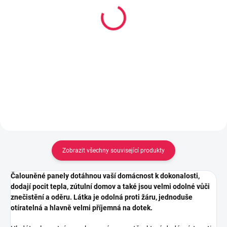
Kobercová oboustranně
Lepidlo Mamut High
lepící páska s textilní
Tack tuba 25ml, Bílý
výztuhou, 50mm x 25 m
106 Kč
162 Kč
Do košíku
Do košíku
Zobrazit všechny související produkty
Čalouněné panely dotáhnou vaší domácnost k dokonalosti,
dodají pocit tepla, zútulní domov a také jsou velmi odolné vůči
znečistění a oděru. Látka je odolná proti žáru, jednoduše
otíratelná a hlavně velmi příjemná na dotek.