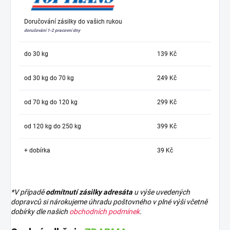
Doručování zásilky do vašich rukou
doručování 1-2 pracovní dny
do 30 kg
139 Kč
od 30 kg do 70 kg
249 Kč
od 70 kg do 120 kg
299 Kč
od 120 kg do 250 kg
399 Kč
+ dobírka
39 Kč
*V případě
odmítnutí zásilky adresáta
u výše uvedených
dopravců si nárokujeme úhradu poštovného v plné výši včetně
dobírky dle našich
obchodních podmínek
.