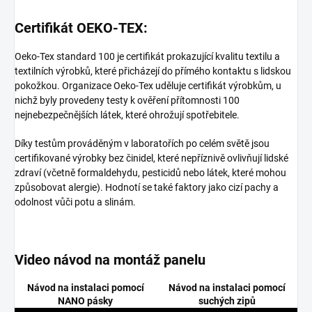
Certifikát OEKO-TEX:
Oeko-Tex standard 100 je certifikát prokazující kvalitu textilu a
textilních výrobků, které přicházejí do přímého kontaktu s lidskou
pokožkou. Organizace Oeko-Tex uděluje certifikát výrobkům, u
nichž byly provedeny testy k ověření přítomnosti 100
nejnebezpečnějších látek, které ohrožují spotřebitele.
Díky testům prováděným v laboratořích po celém světě jsou
certifikované výrobky bez činidel, které nepříznivě ovlivňují lidské
zdraví (včetně formaldehydu, pesticidů nebo látek, které mohou
způsobovat alergie). Hodnotí se také faktory jako cizí pachy a
odolnost vůči potu a slinám.
Video návod na montáž panelu
Návod na instalaci pomocí
Návod na instalaci pomocí
NANO pásky
suchých zipů