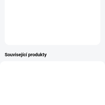
DETAILNÍ INFORMACE
ZEPTAT SE
HLÍDAT
Související produkty
14-21 DNÍ