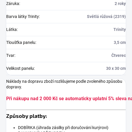
Záruka
:
2 roky
Barva látky Trinity
:
Světlá růžová (2319)
Látka
:
Trinity
Tloušťka panelu
:
3,5 cm
Tvar
:
Čtverec
Velikost panelu
:
30 x 30 cm
Náklady na dopravu zboží rozlišujeme podle zvoleného způsobu
dopravy.
Při nákupu nad 2 000 Kč se automaticky uplatní 5% sleva n
Způsoby platby:
DOBÍRKA (úhrada zásilky při doručování kurýrovi)