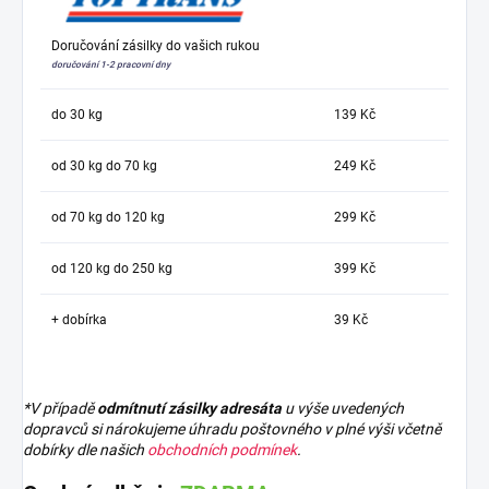
Doručování zásilky do vašich rukou
doručování 1-2 pracovní dny
do 30 kg
139 Kč
od 30 kg do 70 kg
249 Kč
od 70 kg do 120 kg
299 Kč
od 120 kg do 250 kg
399 Kč
+ dobírka
39 Kč
*V případě
odmítnutí zásilky adresáta
u výše uvedených
dopravců si nárokujeme úhradu poštovného v plné výši včetně
dobírky dle našich
obchodních podmínek
.