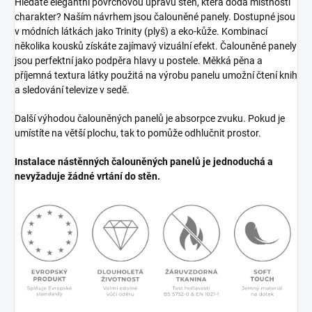
Hledáte elegantní povrchovou úpravu stěn, která dodá místnosti
charakter? Naším návrhem jsou čalouněné panely. Dostupné jsou
v módních látkách jako Trinity (plyš) a eko-kůže. Kombinací
několika kousků získáte zajímavý vizuální efekt. Čalouněné panely
jsou perfektní jako podpěra hlavy u postele. Měkká pěna a
příjemná textura látky použitá na výrobu panelu umožní čtení knih
a sledování televize v sedě.
Další výhodou čalouněných panelů je absorpce zvuku. Pokud je
umístíte na větší plochu, tak to pomůže odhlučnit prostor.
Instalace nástěnných čalouněných panelů je jednoduchá a
nevyžaduje žádné vrtání do stěn.