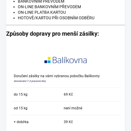
BANKOVNÍM PŘEVODEM
ON-LINE BANKOVNÍM PŘEVODEM
ON-LINE PLATBA KARTOU
HOTOVĚ/KARTOU PŘI OSOBNÍM ODBĚRU
Způsoby dopravy pro menší zásilky:
Doručení zásilky na vámi vybranou pobočku Balíkovny
doručování 1-2 pracovní dny
do 15 kg
69 Kč
od 15 kg
není možné
+ dobírka
39 Kč