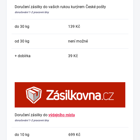
Doručení zásilky do vašich rukou kurýrem České pošty
doručování 1-2 pracovní dny
do 30 kg
139 Kč
od 30 kg
není možné
+ dobírka
39 Kč
Doručení zásilky do
výdejního místa
doručování 1-2 pracovní dny
do 10 kg
699 Kč