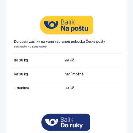
Doručení zásilky na vámi vybranou pobočku České pošty
doručování 1-2 pracovní dny
do 30 kg
99 Kč
od 30 kg
není možné
+ dobírka
39 Kč