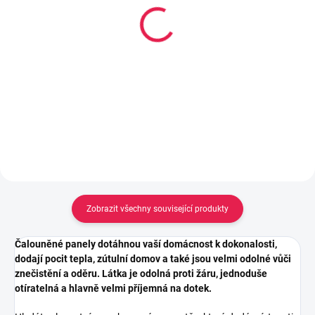
14-21 DNÍ
Lepidlo Mamut High
Oboustranná nano lepící
Tack tuba 25ml, Bílý
páska - 300 x 3 cm
106 Kč
160 Kč
Do košíku
Do košíku
Zobrazit všechny související produkty
Čalouněné panely dotáhnou vaší domácnost k dokonalosti,
dodají pocit tepla, zútulní domov a také jsou velmi odolné vůči
znečistění a oděru. Látka je odolná proti žáru, jednoduše
otíratelná a hlavně velmi příjemná na dotek.