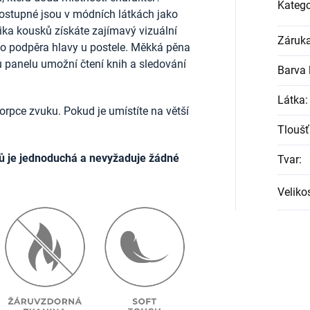
Katego
ostupné jsou v módních látkách jako
lika kousků získáte zajímavý vizuální
Záruk
ako podpěra hlavy u postele. Měkká pěna
u panelu umožní čtení knih a sledování
Barva l
Látka
:
rpce zvuku. Pokud je umístíte na větší
Tloušť
ů je jednoduchá a nevyžaduje žádné
Tvar
:
Veliko