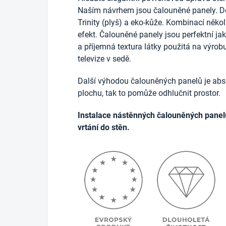
Naším návrhem jsou čalouněné panely. D
Trinity (plyš) a eko-kůže. Kombinací něko
efekt. Čalouněné panely jsou perfektní j
a příjemná textura látky použitá na výrob
televize v sedě.
Další výhodou čalouněných panelů je abso
plochu, tak to pomůže odhlučnit prostor.
Instalace nástěnných čalouněných panel
vrtání do stěn.