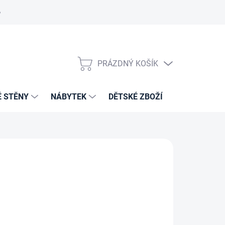
PRÁZDNÝ KOŠÍK
NÁKUPNÍ
KOŠÍK
É STĚNY
NÁBYTEK
DĚTSKÉ ZBOŽÍ
VZORNÍKY 