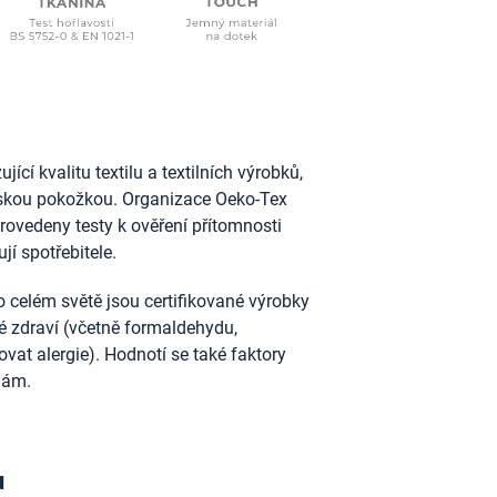
ící kvalitu textilu a textilních výrobků,
idskou pokožkou. Organizace Oeko-Tex
provedeny testy k ověření přítomnosti
jí spotřebitele.
 celém světě jsou certifikované výrobky
ské zdraví (včetně formaldehydu,
vat alergie). Hodnotí se také faktory
nám.
u