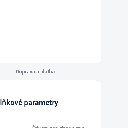
výztuhou, 50mm x 25 m
162 Kč
Do košíku
Doprava a platba
lňkové parametry
Čalouněné panely v rozměru