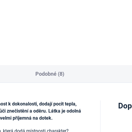
tuhou, 50mm x 10 m
1x17 cm
Kč
129 Kč
Do košíku
Do košíku
Podobné (8)
t k dokonalosti, dodají pocit tepla,
Dop
ůči znečistění a oděru. Látka je odolná
 velmi příjemná na dotek.
, která dodá místnosti charakter?