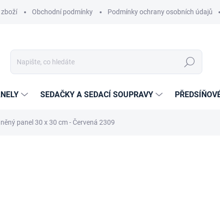
 zboží
Obchodní podmínky
Podmínky ochrany osobních údajů
Hledat
NELY
SEDAČKY A SEDACÍ SOUPRAVY
PŘEDSÍŇOV
něný panel 30 x 30 cm - Červená 2309
cení
ZNAČKA:
ETAPIK
319 Kč
235 Kč
194,21 Kč bez DPH
Měrná
14-21 DNÍ
cena: