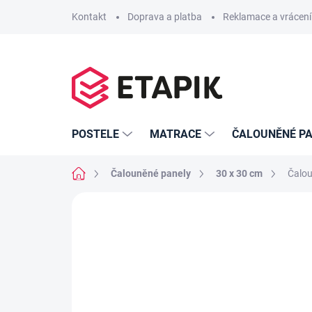
Přejít
Kontakt
Doprava a platba
Reklamace a vrácení
na
obsah
POSTELE
MATRACE
ČALOUNĚNÉ PA
Domů
Čalouněné panely
30 x 30 cm
Čalou
Neohodnoceno
Podrobnosti hodno