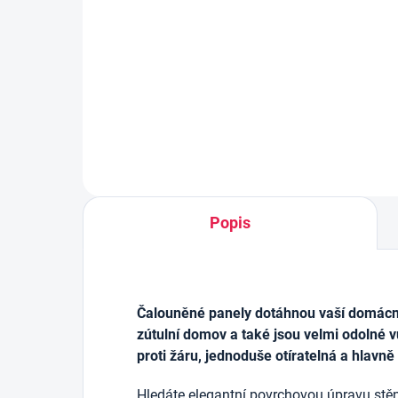
výz
106 Kč
69 
Do košíku
Popis
Čalouněné panely dotáhnou vaší domácnos
zútulní domov a také jsou velmi odolné v
proti žáru, jednoduše otíratelná a hlavně
Hledáte elegantní povrchovou úpravu stěn