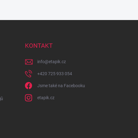
KONTAKT
info
@
etapik.cz
+420 725 933 054
Jsme také na Facebooku
etapik.cz
jů