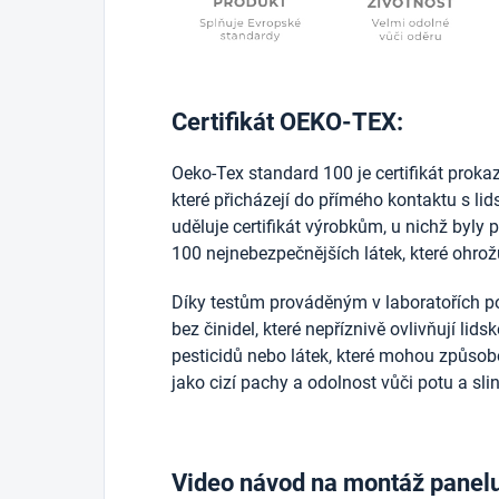
Certifikát OEKO-TEX:
Oeko-Tex standard 100 je certifikát prokazuj
které přicházejí do přímého kontaktu s l
uděluje certifikát výrobkům, u nichž byly 
100 nejnebezpečnějších látek, které ohrožu
Díky testům prováděným v laboratořích po
bez činidel, které nepříznivě ovlivňují lid
pesticidů nebo látek, které mohou způsobo
jako cizí pachy a odolnost vůči potu a sli
Video návod na montáž panel