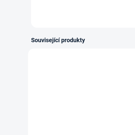
Související produkty
14-21 DNÍ
Lepidlo Mamut High Tack
Kob
tuba 25ml, Bílý
lepí