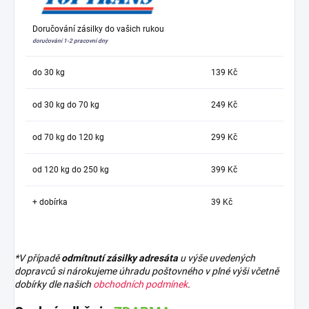
Doručování zásilky do vašich rukou
doručování 1-2 pracovní dny
do 30 kg
139 Kč
od 30 kg do 70 kg
249 Kč
od 70 kg do 120 kg
299 Kč
od 120 kg do 250 kg
399 Kč
+ dobírka
39 Kč
*V případě
odmítnutí zásilky adresáta
u výše uvedených
dopravců si nárokujeme úhradu poštovného v plné výši včetně
dobírky dle našich
obchodních podmínek
.