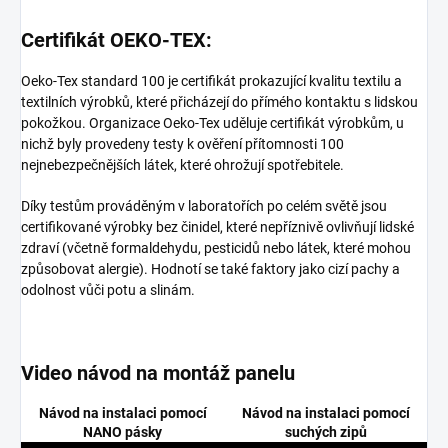
Certifikát OEKO-TEX:
Oeko-Tex standard 100 je certifikát prokazující kvalitu textilu a
textilních výrobků, které přicházejí do přímého kontaktu s lidskou
pokožkou. Organizace Oeko-Tex uděluje certifikát výrobkům, u
nichž byly provedeny testy k ověření přítomnosti 100
nejnebezpečnějších látek, které ohrožují spotřebitele.
Díky testům prováděným v laboratořích po celém světě jsou
certifikované výrobky bez činidel, které nepříznivě ovlivňují lidské
zdraví (včetně formaldehydu, pesticidů nebo látek, které mohou
způsobovat alergie). Hodnotí se také faktory jako cizí pachy a
odolnost vůči potu a slinám.
Video návod na montáž panelu
Návod na instalaci pomocí
Návod na instalaci pomocí
NANO pásky
suchých zipů