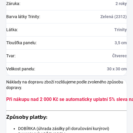
Záruka
:
2 roky
Barva látky Trinity
:
Zelená (2312)
Látka
:
Trinity
Tloušťka panelu
:
3,5 cm
Tvar
:
Čtverec
Velikost panelu
:
30 x 30 cm
Náklady na dopravu zboží rozlišujeme podle zvoleného způsobu
dopravy.
Při nákupu nad 2 000 Kč se automaticky uplatní 5% sleva n
Způsoby platby:
DOBÍRKA (úhrada zásilky při doručování kurýrovi)