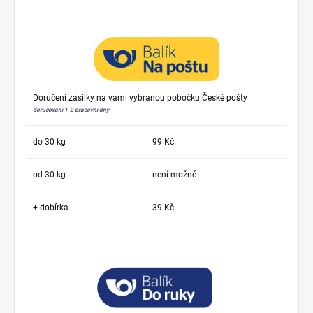
Doručení zásilky na vámi vybranou pobočku České pošty
doručování 1-2 pracovní dny
do 30 kg
99 Kč
od 30 kg
není možné
+ dobírka
39 Kč