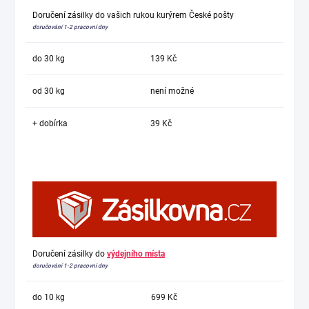
Doručení zásilky do vašich rukou kurýrem České pošty
doručování 1-2 pracovní dny
do 30 kg
139 Kč
od 30 kg
není možné
+ dobírka
39 Kč
Doručení zásilky do
výdejního místa
doručování 1-2 pracovní dny
do 10 kg
699 Kč