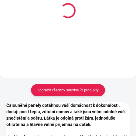
Kobercová oboustranně
Lepidlo Mamut High
lepící páska s textilní
Tack 290ml, Bílý
výztuhou, 50mm x 25 m
213 Kč
162 Kč
Měrná
0,73 Kč / 1 ml
cena:
Do košíku
Do košíku
Zobrazit všechny související produkty
Čalouněné panely dotáhnou vaší domácnost k dokonalosti,
dodají pocit tepla, zútulní domov a také jsou velmi odolné vůči
znečistění a oděru. Látka je odolná proti žáru, jednoduše
otíratelná a hlavně velmi příjemná na dotek.