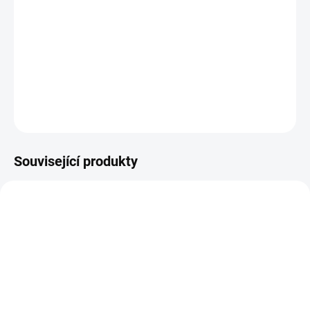
DETAILNÍ INFORMACE
ZEPTAT SE
HLÍDAT
Související produkty
14-21 DNÍ
ZBOŽÍ SKLADEM