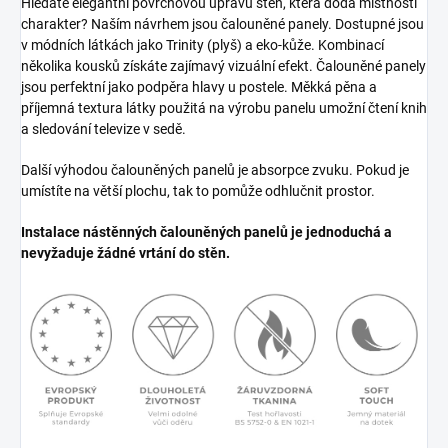
Hledáte elegantní povrchovou úpravu stěn, která dodá místnosti
charakter? Naším návrhem jsou čalouněné panely. Dostupné jsou
v módních látkách jako Trinity (plyš) a eko-kůže. Kombinací
několika kousků získáte zajímavý vizuální efekt. Čalouněné panely
jsou perfektní jako podpěra hlavy u postele. Měkká pěna a
příjemná textura látky použitá na výrobu panelu umožní čtení knih
a sledování televize v sedě.
Další výhodou čalouněných panelů je absorpce zvuku. Pokud je
umístíte na větší plochu, tak to pomůže odhlučnit prostor.
Instalace nástěnných čalouněných panelů je jednoduchá a
nevyžaduje žádné vrtání do stěn.