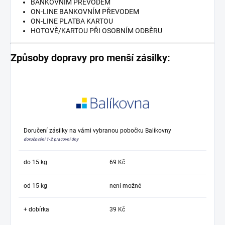
BANKOVNÍM PŘEVODEM
ON-LINE BANKOVNÍM PŘEVODEM
ON-LINE PLATBA KARTOU
HOTOVĚ/KARTOU PŘI OSOBNÍM ODBĚRU
Způsoby dopravy pro menší zásilky:
Doručení zásilky na vámi vybranou pobočku Balíkovny
doručování 1-2 pracovní dny
do 15 kg
69 Kč
od 15 kg
není možné
+ dobírka
39 Kč