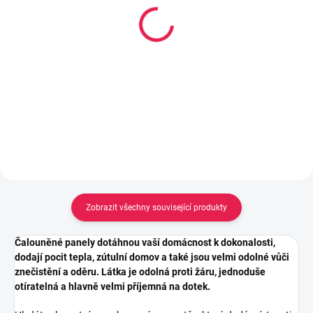
Vytlačovací pistole na
Kobercová oboustranně
kartuše HKS12, rámová,
lepící páska s textilní
černá
výztuhou, 50mm x 25 m
179 Kč
162 Kč
Do košíku
Do košíku
Zobrazit všechny související produkty
Čalouněné panely dotáhnou vaší domácnost k dokonalosti,
dodají pocit tepla, zútulní domov a také jsou velmi odolné vůči
znečistění a oděru. Látka je odolná proti žáru, jednoduše
otíratelná a hlavně velmi příjemná na dotek.