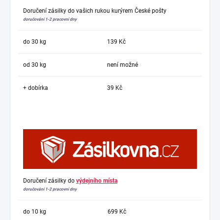
Doručení zásilky do vašich rukou kurýrem České pošty
doručování 1-2 pracovní dny
do 30 kg
139 Kč
od 30 kg
není možné
+ dobírka
39 Kč
Doručení zásilky do
výdejního místa
doručování 1-2 pracovní dny
do 10 kg
699 Kč