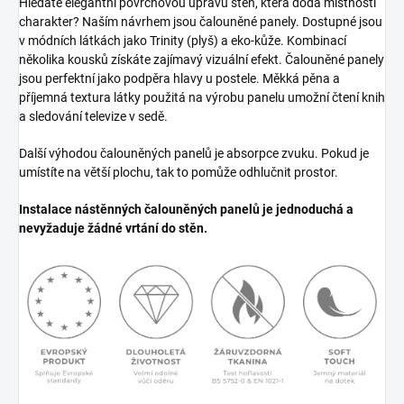
Hledáte elegantní povrchovou úpravu stěn, která dodá místnosti
charakter? Naším návrhem jsou čalouněné panely. Dostupné jsou
v módních látkách jako Trinity (plyš) a eko-kůže. Kombinací
několika kousků získáte zajímavý vizuální efekt. Čalouněné panely
jsou perfektní jako podpěra hlavy u postele. Měkká pěna a
příjemná textura látky použitá na výrobu panelu umožní čtení knih
a sledování televize v sedě.
Další výhodou čalouněných panelů je absorpce zvuku. Pokud je
umístíte na větší plochu, tak to pomůže odhlučnit prostor.
Instalace nástěnných čalouněných panelů je jednoduchá a
nevyžaduje žádné vrtání do stěn.