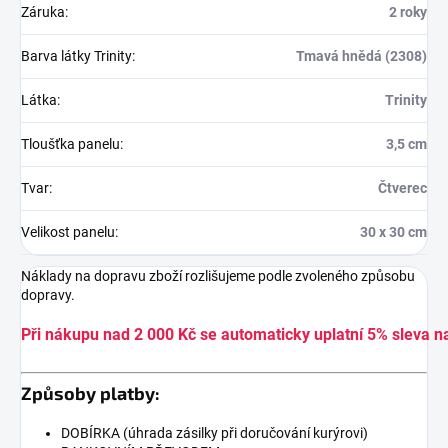
Záruka
:
2 roky
Barva látky Trinity
:
Tmavá hnědá (2308)
Látka
:
Trinity
Tloušťka panelu
:
3,5 cm
Tvar
:
Čtverec
Velikost panelu
:
30 x 30 cm
Náklady na dopravu zboží rozlišujeme podle zvoleného způsobu
dopravy.
Při nákupu nad 2 000 Kč se automaticky uplatní 5% sleva n
Způsoby platby:
DOBÍRKA (úhrada zásilky při doručování kurýrovi)