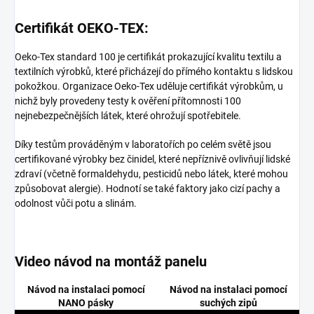
Certifikát OEKO-TEX:
Oeko-Tex standard 100 je certifikát prokazující kvalitu textilu a
textilních výrobků, které přicházejí do přímého kontaktu s lidskou
pokožkou. Organizace Oeko-Tex uděluje certifikát výrobkům, u
nichž byly provedeny testy k ověření přítomnosti 100
nejnebezpečnějších látek, které ohrožují spotřebitele.
Díky testům prováděným v laboratořích po celém světě jsou
certifikované výrobky bez činidel, které nepříznivě ovlivňují lidské
zdraví (včetně formaldehydu, pesticidů nebo látek, které mohou
způsobovat alergie). Hodnotí se také faktory jako cizí pachy a
odolnost vůči potu a slinám.
Video návod na montáž panelu
Návod na instalaci pomocí
Návod na instalaci pomocí
NANO pásky
suchých zipů