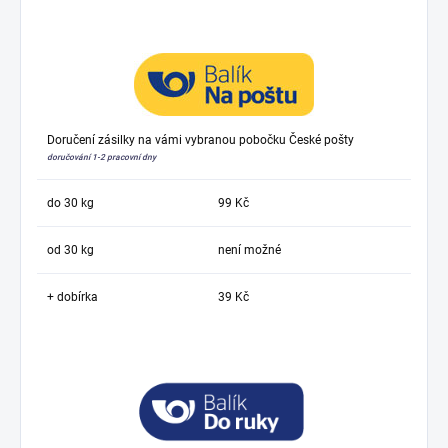
Doručení zásilky na vámi vybranou pobočku České pošty
doručování 1-2 pracovní dny
do 30 kg
99 Kč
od 30 kg
není možné
+ dobírka
39 Kč