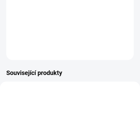
DETAILNÍ INFORMACE
ZEPTAT SE
HLÍDAT
Související produkty
14-21 DNÍ
14-21 DNÍ