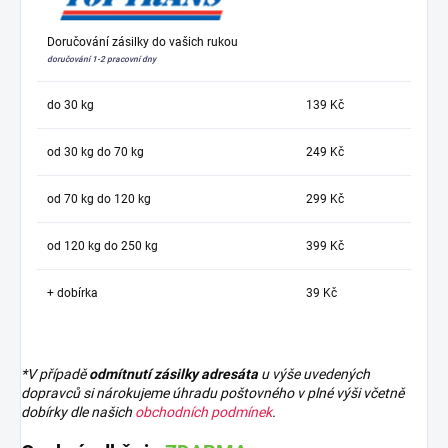
Doručování zásilky do vašich rukou
doručování 1-2 pracovní dny
do 30 kg
139 Kč
od 30 kg do 70 kg
249 Kč
od 70 kg do 120 kg
299 Kč
od 120 kg do 250 kg
399 Kč
+ dobírka
39 Kč
*V případě
odmítnutí zásilky adresáta
u výše uvedených
dopravců si nárokujeme úhradu poštovného v plné výši včetně
dobírky dle našich
obchodních podmínek
.