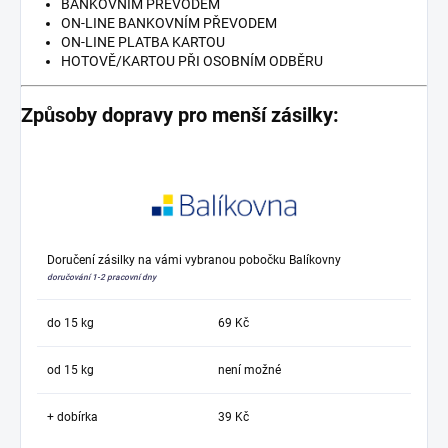
BANKOVNÍM PŘEVODEM
ON-LINE BANKOVNÍM PŘEVODEM
ON-LINE PLATBA KARTOU
HOTOVĚ/KARTOU PŘI OSOBNÍM ODBĚRU
Způsoby dopravy pro menší zásilky:
Doručení zásilky na vámi vybranou pobočku Balíkovny
doručování 1-2 pracovní dny
do 15 kg
69 Kč
od 15 kg
není možné
+ dobírka
39 Kč