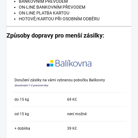
BANKOVNÍM PŘEVODEM
ON-LINE BANKOVNÍM PŘEVODEM
ON-LINE PLATBA KARTOU
HOTOVĚ/KARTOU PŘI OSOBNÍM ODBĚRU
Způsoby dopravy pro menší zásilky:
Doručení zásilky na vámi vybranou pobočku Balíkovny
doručování 1-2 pracovní dny
do 15 kg
69 Kč
od 15 kg
není možné
+ dobírka
39 Kč