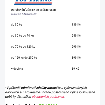
Doručování zásilky do vašich rukou
doručování 1-2 pracovní dny
do 30 kg
139 Kč
od 30 kg do 70 kg
249 Kč
od 70 kg do 120 kg
299 Kč
od 120 kg do 250 kg
399 Kč
+ dobírka
39 Kč
*V případě
odmítnutí zásilky adresáta
u výše uvedených
dopravců si nárokujeme úhradu poštovného v plné výši včetně
dobírky dle našich
obchodních podmínek
.