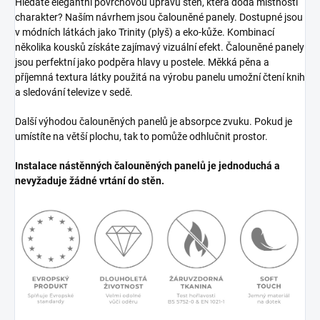
Hledáte elegantní povrchovou úpravu stěn, která dodá místnosti
charakter? Naším návrhem jsou čalouněné panely. Dostupné jsou
v módních látkách jako Trinity (plyš) a eko-kůže. Kombinací
několika kousků získáte zajímavý vizuální efekt. Čalouněné panely
jsou perfektní jako podpěra hlavy u postele. Měkká pěna a
příjemná textura látky použitá na výrobu panelu umožní čtení knih
a sledování televize v sedě.
Další výhodou čalouněných panelů je absorpce zvuku. Pokud je
umístíte na větší plochu, tak to pomůže odhlučnit prostor.
Instalace nástěnných čalouněných panelů je jednoduchá a
nevyžaduje žádné vrtání do stěn.