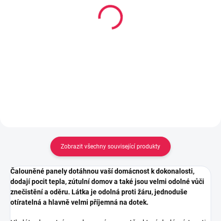
Vytlačovací pistole na
Lepidlo Mamut High
kartuše HKS12, rámová,
Tack 290ml, Bílý
černá
213 Kč
179 Kč
Měrná
0,73 Kč / 1 ml
cena:
Do košíku
Do košíku
Zobrazit všechny související produkty
Čalouněné panely dotáhnou vaší domácnost k dokonalosti,
dodají pocit tepla, zútulní domov a také jsou velmi odolné vůči
znečistění a oděru. Látka je odolná proti žáru, jednoduše
otíratelná a hlavně velmi příjemná na dotek.