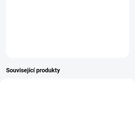
DETAILNÍ INFORMACE
ZEPTAT SE
HLÍDAT
Související produkty
14-21 DNÍ
ZBOŽÍ SKLADEM