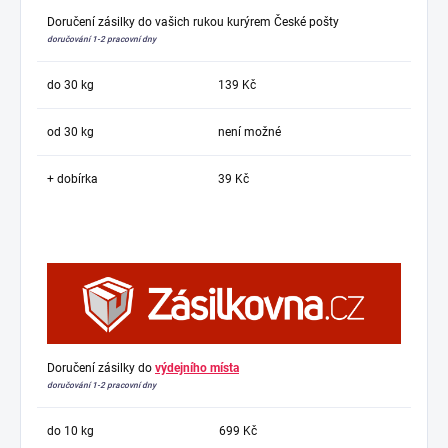
Doručení zásilky do vašich rukou kurýrem České pošty
doručování 1-2 pracovní dny
do 30 kg
139 Kč
od 30 kg
není možné
+ dobírka
39 Kč
Doručení zásilky do
výdejního místa
doručování 1-2 pracovní dny
do 10 kg
699 Kč