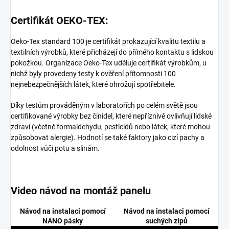
Certifikát OEKO-TEX:
Oeko-Tex standard 100 je certifikát prokazující kvalitu textilu a
textilních výrobků, které přicházejí do přímého kontaktu s lidskou
pokožkou. Organizace Oeko-Tex uděluje certifikát výrobkům, u
nichž byly provedeny testy k ověření přítomnosti 100
nejnebezpečnějších látek, které ohrožují spotřebitele.
Díky testům prováděným v laboratořích po celém světě jsou
certifikované výrobky bez činidel, které nepříznivě ovlivňují lidské
zdraví (včetně formaldehydu, pesticidů nebo látek, které mohou
způsobovat alergie). Hodnotí se také faktory jako cizí pachy a
odolnost vůči potu a slinám.
Video návod na montáž panelu
Návod na instalaci pomocí
Návod na instalaci pomocí
NANO pásky
suchých zipů