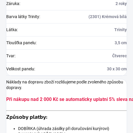
Záruka
:
2 roky
Barva látky Trinity
:
(2301) Krémová bílá
Látka
:
Trinity
Tloušťka panelu
:
3,5 cm
Tvar
:
Čtverec
Velikost panelu
:
30 x 30 cm
Náklady na dopravu zboží rozlišujeme podle zvoleného způsobu
dopravy.
Při nákupu nad 2 000 Kč se automaticky uplatní 5% sleva n
Způsoby platby:
DOBÍRKA (úhrada zásilky při doručování kurýrovi)