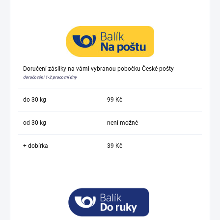
Doručení zásilky na vámi vybranou pobočku České pošty
doručování 1-2 pracovní dny
do 30 kg
99 Kč
od 30 kg
není možné
+ dobírka
39 Kč