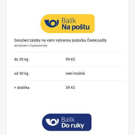
Doručení zásilky na vámi vybranou pobočku České pošty
doručování 1-2 pracovní dny
do 30 kg
99 Kč
od 30 kg
není možné
+ dobírka
39 Kč