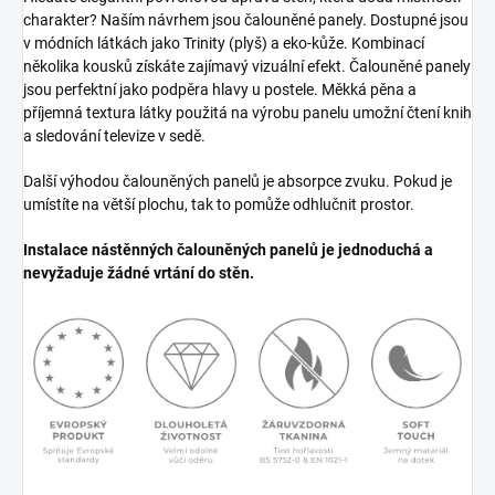
charakter? Naším návrhem jsou čalouněné panely. Dostupné jsou
v módních látkách jako Trinity (plyš) a eko-kůže. Kombinací
několika kousků získáte zajímavý vizuální efekt. Čalouněné panely
jsou perfektní jako podpěra hlavy u postele. Měkká pěna a
příjemná textura látky použitá na výrobu panelu umožní čtení knih
a sledování televize v sedě.
Další výhodou čalouněných panelů je absorpce zvuku. Pokud je
umístíte na větší plochu, tak to pomůže odhlučnit prostor.
Instalace nástěnných čalouněných panelů je jednoduchá a
nevyžaduje žádné vrtání do stěn.