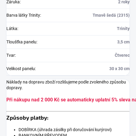
Záruka
:
2 roky
Barva látky Trinity
:
Tmavě šedá (2315)
Látka
:
Trinity
Tloušťka panelu
:
3,5 cm
Tvar
:
Čtverec
Velikost panelu
:
30 x 30 cm
Náklady na dopravu zboží rozlišujeme podle zvoleného způsobu
dopravy.
Při nákupu nad 2 000 Kč se automaticky uplatní 5% sleva n
Způsoby platby:
DOBÍRKA (úhrada zásilky při doručování kurýrovi)
BANKOVNÍM PŘEVODEM