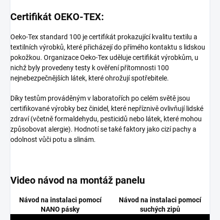
Certifikát OEKO-TEX:
Oeko-Tex standard 100 je certifikát prokazující kvalitu textilu a
textilních výrobků, které přicházejí do přímého kontaktu s lidskou
pokožkou. Organizace Oeko-Tex uděluje certifikát výrobkům, u
nichž byly provedeny testy k ověření přítomnosti 100
nejnebezpečnějších látek, které ohrožují spotřebitele.
Díky testům prováděným v laboratořích po celém světě jsou
certifikované výrobky bez činidel, které nepříznivě ovlivňují lidské
zdraví (včetně formaldehydu, pesticidů nebo látek, které mohou
způsobovat alergie). Hodnotí se také faktory jako cizí pachy a
odolnost vůči potu a slinám.
Video návod na montáž panelu
Návod na instalaci pomocí
Návod na instalaci pomocí
NANO pásky
suchých zipů