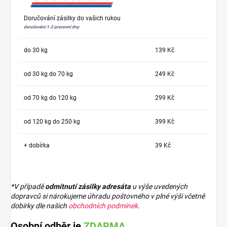
Doručování zásilky do vašich rukou
doručování 1-2 pracovní dny
do 30 kg
139 Kč
od 30 kg do 70 kg
249 Kč
od 70 kg do 120 kg
299 Kč
od 120 kg do 250 kg
399 Kč
+ dobírka
39 Kč
*V případě
odmítnutí zásilky adresáta
u výše uvedených
dopravců si nárokujeme úhradu poštovného v plné výši včetně
dobírky dle našich
obchodních podmínek
.
Osobní odběr je
ZDARMA