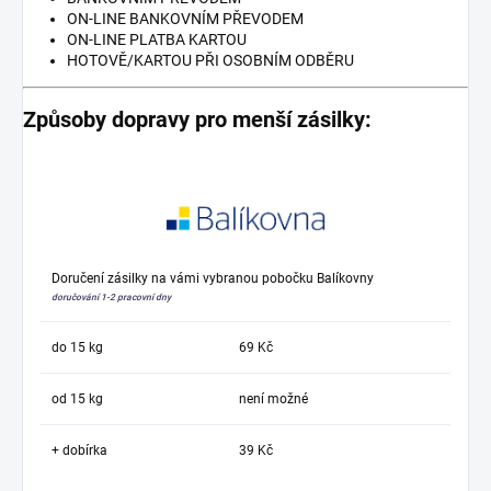
ON-LINE BANKOVNÍM PŘEVODEM
ON-LINE PLATBA KARTOU
HOTOVĚ/KARTOU PŘI OSOBNÍM ODBĚRU
Způsoby dopravy pro menší zásilky:
Doručení zásilky na vámi vybranou pobočku Balíkovny
doručování 1-2 pracovní dny
do 15 kg
69 Kč
od 15 kg
není možné
+ dobírka
39 Kč