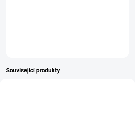
DETAILNÍ INFORMACE
ZEPTAT SE
HLÍDAT
Související produkty
ZBOŽÍ SKLADEM
14-21 DNÍ