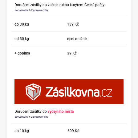
Doručení zásilky do vašich rukou kurýrem České pošty
doručování 1-2 pracovní dny
do 30 kg
139 Kč
od 30 kg
není možné
+ dobírka
39 Kč
Doručení zásilky do
výdejního místa
doručování 1-2 pracovní dny
do 10 kg
699 Kč