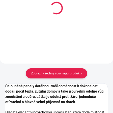
Lepidlo Mamut High
Lepidlo Mamut High
Tack 290ml, Bílý
Tack tuba 25ml, Bílý
213 Kč
106 Kč
Měrná
0,73 Kč / 1 ml
Do košíku
cena:
Do košíku
Zobrazit všechny související produkty
Čalouněné panely dotáhnou vaší domácnost k dokonalosti,
dodají pocit tepla, zútulní domov a také jsou velmi odolné vůči
znečistění a oděru. Látka je odolná proti žáru, jednoduše
otíratelná a hlavně velmi příjemná na dotek.
Hledáte elegantní povrchovou úpravu stěn, která dodá místnosti