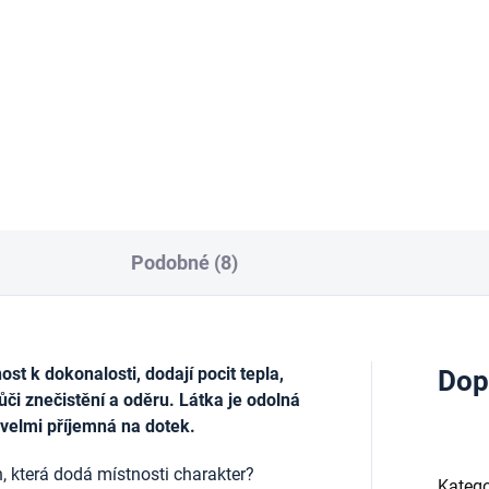
tuhou, 50mm x 25 m
výztuhou, 50mm x 5 m
 Kč
46 Kč
Do košíku
Do košíku
Podobné (8)
t k dokonalosti, dodají pocit tepla,
Dop
ůči znečistění a oděru. Látka je odolná
 velmi příjemná na dotek.
, která dodá místnosti charakter?
Katego