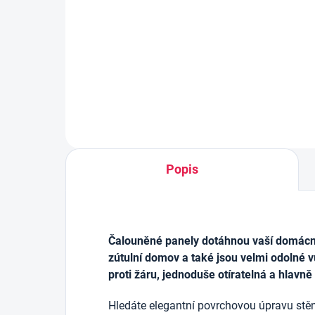
výz
213 Kč
162
Měrná
0,73 Kč / 1 ml
cena:
Do košíku
Popis
Čalouněné panely dotáhnou vaší domácnos
zútulní domov a také jsou velmi odolné v
proti žáru, jednoduše otíratelná a hlavně
Hledáte elegantní povrchovou úpravu stěn