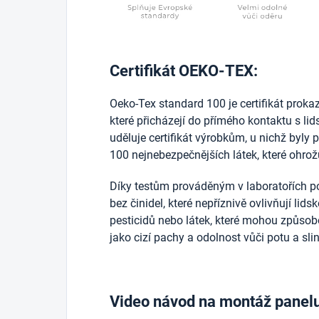
Certifikát OEKO-TEX:
Oeko-Tex standard 100 je certifikát prokazuj
které přicházejí do přímého kontaktu s l
uděluje certifikát výrobkům, u nichž byly 
100 nejnebezpečnějších látek, které ohrožu
Díky testům prováděným v laboratořích po
bez činidel, které nepříznivě ovlivňují lid
pesticidů nebo látek, které mohou způsobo
jako cizí pachy a odolnost vůči potu a sli
Video návod na montáž panel