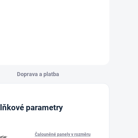
106 Kč
Do košíku
Doprava a platba
lňkové parametry
Čalouněné panely v rozměru
rie
: