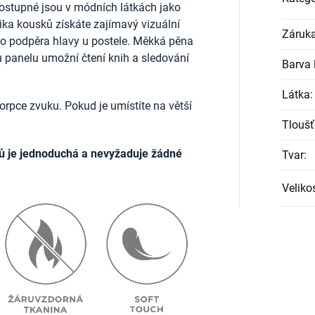
ostupné jsou v módních látkách jako
lika kousků získáte zajímavý vizuální
Záruk
ako podpěra hlavy u postele. Měkká pěna
u panelu umožní čtení knih a sledování
Barva l
Látka
:
rpce zvuku. Pokud je umístíte na větší
Tloušť
ů je jednoduchá a nevyžaduje žádné
Tvar
:
Veliko