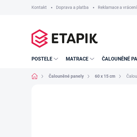
Přejít
Kontakt
Doprava a platba
Reklamace a vrácení
na
obsah
POSTELE
MATRACE
ČALOUNĚNÉ PA
Domů
Čalouněné panely
60 x 15 cm
Čalou
Neohodnoceno
Podrobnosti hodno