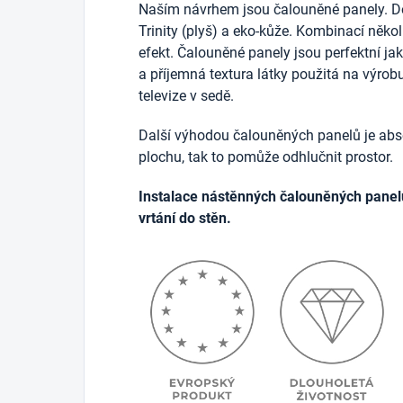
Naším návrhem jsou čalouněné panely. D
Trinity (plyš) a eko-kůže. Kombinací něko
efekt. Čalouněné panely jsou perfektní j
a příjemná textura látky použitá na výrob
televize v sedě.
Další výhodou čalouněných panelů je abso
plochu, tak to pomůže odhlučnit prostor.
Instalace nástěnných čalouněných panel
vrtání do stěn.