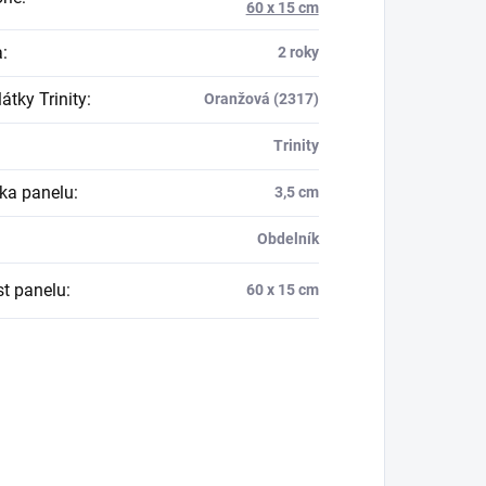
60 x 15 cm
a
:
2 roky
átky Trinity
:
Oranžová (2317)
Trinity
ka panelu
:
3,5 cm
Obdelník
st panelu
:
60 x 15 cm