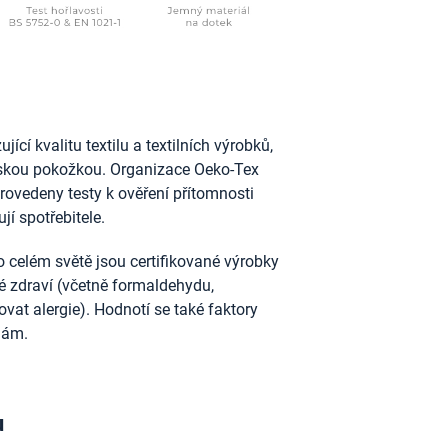
ící kvalitu textilu a textilních výrobků,
idskou pokožkou. Organizace Oeko-Tex
provedeny testy k ověření přítomnosti
jí spotřebitele.
 celém světě jsou certifikované výrobky
ské zdraví (včetně formaldehydu,
vat alergie). Hodnotí se také faktory
nám.
u