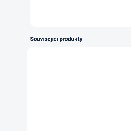
Související produkty
ZBOŽÍ SKLADEM
Lepidlo Mamut High Tack
Kob
290ml, Bílý
lepí