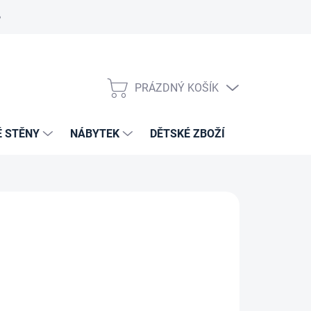
PRÁZDNÝ KOŠÍK
NÁKUPNÍ
KOŠÍK
É STĚNY
NÁBYTEK
DĚTSKÉ ZBOŽÍ
VZORNÍKY 