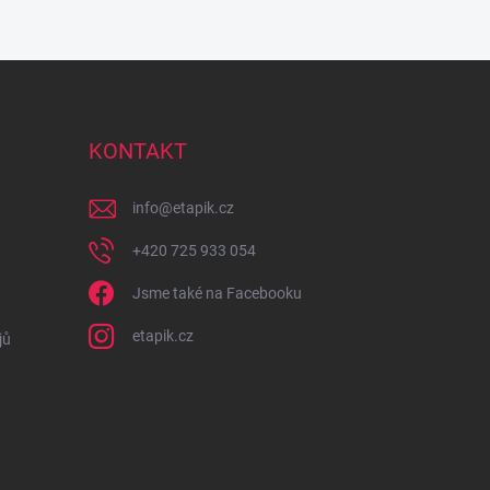
KONTAKT
info
@
etapik.cz
+420 725 933 054
Jsme také na Facebooku
etapik.cz
jů