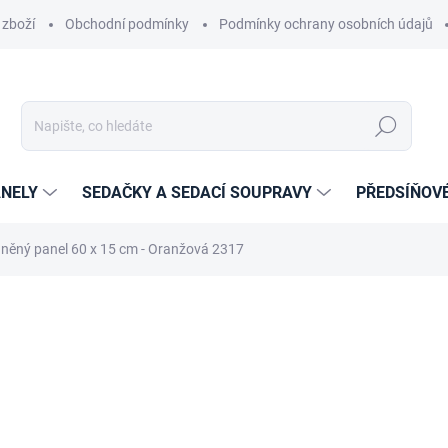
 zboží
Obchodní podmínky
Podmínky ochrany osobních údajů
Hledat
NELY
SEDAČKY A SEDACÍ SOUPRAVY
PŘEDSÍŇOV
něný panel 60 x 15 cm - Oranžová 2317
cení
ZNAČKA:
ETAPIK
359 Kč
256 Kč
211,57 Kč bez DPH
Měrná
14-21 DNÍ
cena: