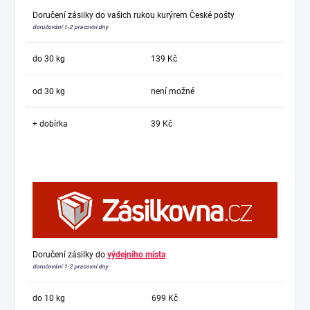
Doručení zásilky do vašich rukou kurýrem České pošty
doručování 1-2 pracovní dny
do 30 kg
139 Kč
od 30 kg
není možné
+ dobírka
39 Kč
Doručení zásilky do
výdejního místa
doručování 1-2 pracovní dny
do 10 kg
699 Kč