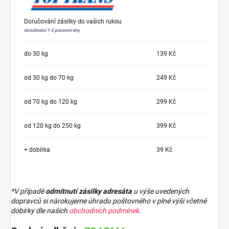
Doručování zásilky do vašich rukou
doručování 1-2 pracovní dny
do 30 kg
139 Kč
od 30 kg do 70 kg
249 Kč
od 70 kg do 120 kg
299 Kč
od 120 kg do 250 kg
399 Kč
+ dobírka
39 Kč
*V případě
odmítnutí zásilky adresáta
u výše uvedených
dopravců si nárokujeme úhradu poštovného v plné výši včetně
dobírky dle našich
obchodních podmínek
.