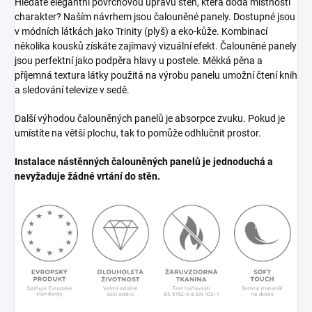
Hledáte elegantní povrchovou úpravu stěn, která dodá místnosti
charakter? Naším návrhem jsou čalouněné panely. Dostupné jsou
v módních látkách jako Trinity (plyš) a eko-kůže. Kombinací
několika kousků získáte zajímavý vizuální efekt. Čalouněné panely
jsou perfektní jako podpěra hlavy u postele. Měkká pěna a
příjemná textura látky použitá na výrobu panelu umožní čtení knih
a sledování televize v sedě.
Další výhodou čalouněných panelů je absorpce zvuku. Pokud je
umístíte na větší plochu, tak to pomůže odhlučnit prostor.
Instalace nástěnných čalouněných panelů je jednoduchá a
nevyžaduje žádné vrtání do stěn.