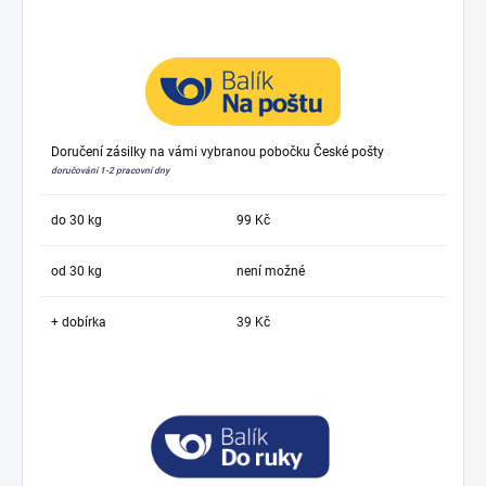
Doručení zásilky na vámi vybranou pobočku České pošty
doručování 1-2 pracovní dny
do 30 kg
99 Kč
od 30 kg
není možné
+ dobírka
39 Kč