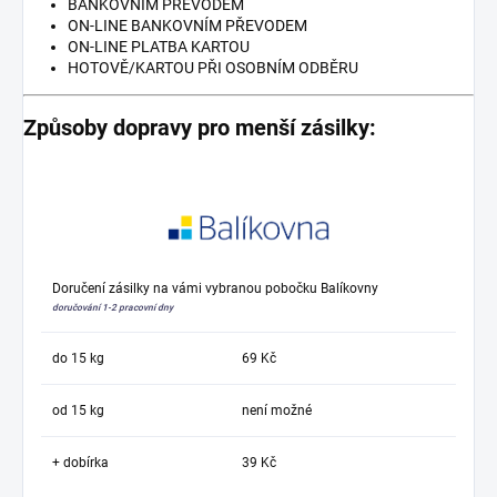
BANKOVNÍM PŘEVODEM
ON-LINE BANKOVNÍM PŘEVODEM
ON-LINE PLATBA KARTOU
HOTOVĚ/KARTOU PŘI OSOBNÍM ODBĚRU
Způsoby dopravy pro menší zásilky:
Doručení zásilky na vámi vybranou pobočku Balíkovny
doručování 1-2 pracovní dny
do 15 kg
69 Kč
od 15 kg
není možné
+ dobírka
39 Kč