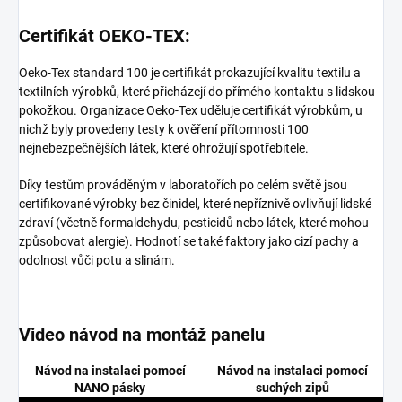
Certifikát OEKO-TEX:
Oeko-Tex standard 100 je certifikát prokazující kvalitu textilu a
textilních výrobků, které přicházejí do přímého kontaktu s lidskou
pokožkou. Organizace Oeko-Tex uděluje certifikát výrobkům, u
nichž byly provedeny testy k ověření přítomnosti 100
nejnebezpečnějších látek, které ohrožují spotřebitele.
Díky testům prováděným v laboratořích po celém světě jsou
certifikované výrobky bez činidel, které nepříznivě ovlivňují lidské
zdraví (včetně formaldehydu, pesticidů nebo látek, které mohou
způsobovat alergie). Hodnotí se také faktory jako cizí pachy a
odolnost vůči potu a slinám.
Video návod na montáž panelu
Návod na instalaci pomocí
Návod na instalaci pomocí
NANO pásky
suchých zipů