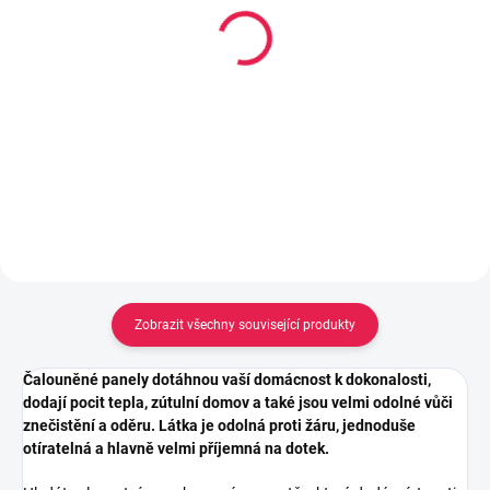
Lepidlo Mamut High
Kobercová oboustranně
Tack 290ml, Černý
lepící páska s textilní
výztuhou, 50mm x 10 m
213 Kč
69 Kč
Do košíku
Do košíku
Zobrazit všechny související produkty
Čalouněné panely dotáhnou vaší domácnost k dokonalosti,
dodají pocit tepla, zútulní domov a také jsou velmi odolné vůči
znečistění a oděru. Látka je odolná proti žáru, jednoduše
otíratelná a hlavně velmi příjemná na dotek.