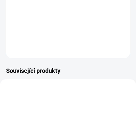
DETAILNÍ INFORMACE
ZEPTAT SE
HLÍDAT
Související produkty
ZBOŽÍ SKLADEM
14-21 DNÍ