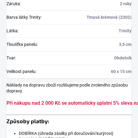
Záruka
:
2 roky
Barva látky Trinity
:
Tmavá krémová (2302)
Látka
:
Trinity
Tloušťka panelu
:
3,5 cm
Tvar
:
Obdelník
Velikost panelu
:
60 x 15 cm
Náklady na dopravu zboží rozlišujeme podle zvoleného způsobu
dopravy.
Při nákupu nad 2 000 Kč se automaticky uplatní 5% sleva n
Způsoby platby:
DOBÍRKA (úhrada zásilky při doručování kurýrovi)