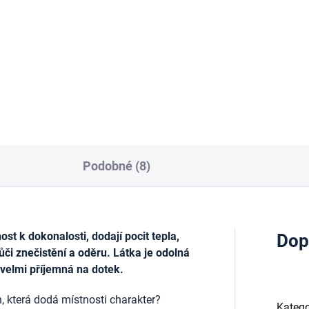
 Kč
213 Kč
á
Kč / 1 ml
Do košíku
Do košíku
Podobné (8)
t k dokonalosti, dodají pocit tepla,
Dop
ůči znečistění a oděru. Látka je odolná
 velmi příjemná na dotek.
, která dodá místnosti charakter?
Katego