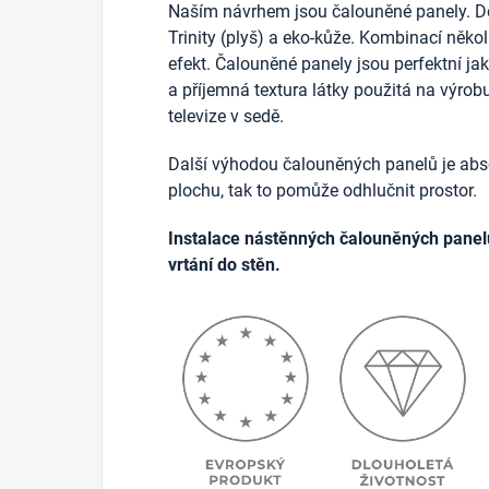
Naším návrhem jsou čalouněné panely. D
Trinity (plyš) a eko-kůže. Kombinací něko
efekt. Čalouněné panely jsou perfektní j
a příjemná textura látky použitá na výrob
televize v sedě.
Další výhodou čalouněných panelů je abso
plochu, tak to pomůže odhlučnit prostor.
Instalace nástěnných čalouněných panel
vrtání do stěn.