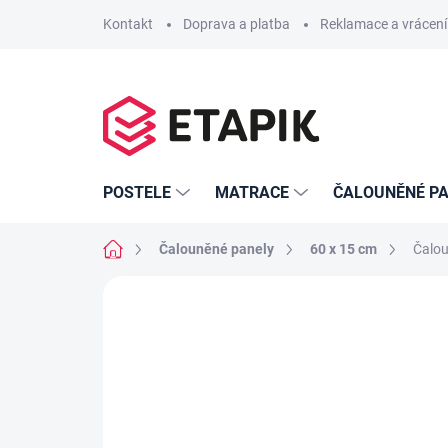
Přejít
Kontakt
Doprava a platba
Reklamace a vrácení
na
obsah
POSTELE
MATRACE
ČALOUNĚNÉ PA
Domů
Čalouněné panely
60 x 15 cm
Čalou
Neohodnoceno
Podrobnosti hodno