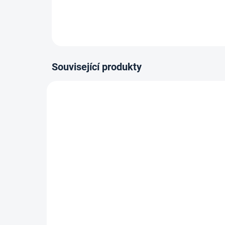
Související produkty
14-21 DNÍ
Lepidlo Mamut High Tack
Lep
tuba 25ml, Bílý
290m