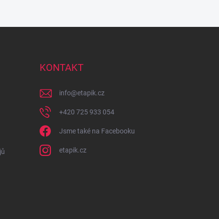
KONTAKT
info
@
etapik.cz
+420 725 933 054
Jsme také na Facebooku
etapik.cz
jů