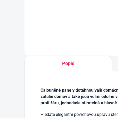
106 Kč
213
Měrn
0,73 
Do košíku
cena:
Popis
Čalouněné panely dotáhnou vaší domácnos
zútulní domov a také jsou velmi odolné v
proti žáru, jednoduše otíratelná a hlavně
Hledáte elegantní povrchovou úpravu stěn