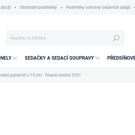
 zboží
Obchodní podmínky
Podmínky ochrany osobních údajů
Hledat
NELY
SEDAČKY A SEDACÍ SOUPRAVY
PŘEDSÍŇOV
něný panel 60 x 15 cm - Tmavá modrá 2331
cení
ZNAČKA:
ETAPIK
359 Kč
256 Kč
211,57 Kč bez DPH
Měrná
14-21 DNÍ
cena: