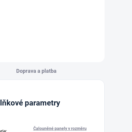
černá
179 Kč
Do košíku
Doprava a platba
lňkové parametry
Čalouněné panely v rozměru
rie
: