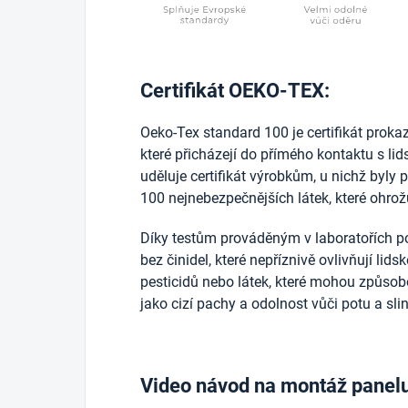
Certifikát OEKO-TEX:
Oeko-Tex standard 100 je certifikát prokazuj
které přicházejí do přímého kontaktu s l
uděluje certifikát výrobkům, u nichž byly 
100 nejnebezpečnějších látek, které ohrožu
Díky testům prováděným v laboratořích po
bez činidel, které nepříznivě ovlivňují lid
pesticidů nebo látek, které mohou způsobo
jako cizí pachy a odolnost vůči potu a sli
Video návod na montáž panel