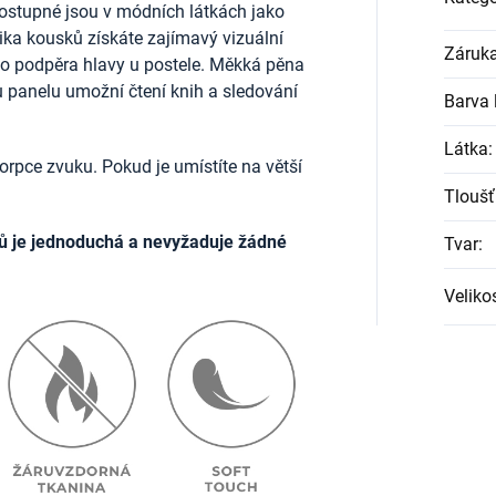
ostupné jsou v módních látkách jako
lika kousků získáte zajímavý vizuální
Záruk
ako podpěra hlavy u postele. Měkká pěna
u panelu umožní čtení knih a sledování
Barva l
Látka
:
rpce zvuku. Pokud je umístíte na větší
Tloušť
ů je jednoduchá a nevyžaduje žádné
Tvar
:
Veliko