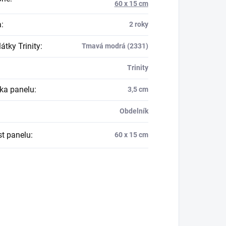
60 x 15 cm
a
:
2 roky
átky Trinity
:
Tmavá modrá (2331)
Trinity
ka panelu
:
3,5 cm
Obdelník
st panelu
:
60 x 15 cm