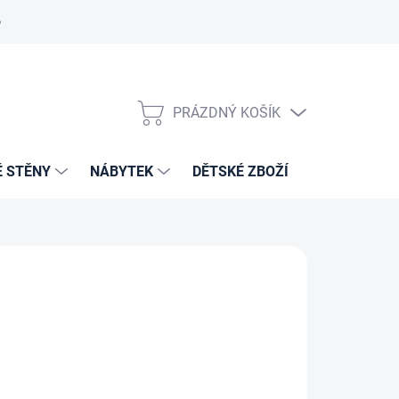
PRÁZDNÝ KOŠÍK
NÁKUPNÍ
KOŠÍK
É STĚNY
NÁBYTEK
DĚTSKÉ ZBOŽÍ
VZORNÍKY 