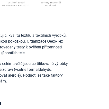
ící kvalitu textilu a textilních výrobků,
idskou pokožkou. Organizace Oeko-Tex
provedeny testy k ověření přítomnosti
jí spotřebitele.
 celém světě jsou certifikované výrobky
ské zdraví (včetně formaldehydu,
vat alergie). Hodnotí se také faktory
nám.
u