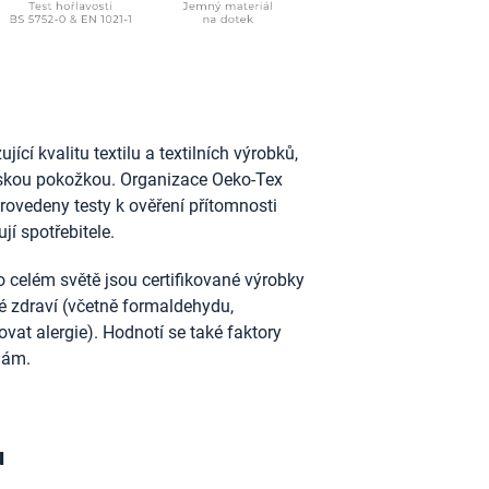
ící kvalitu textilu a textilních výrobků,
idskou pokožkou. Organizace Oeko-Tex
provedeny testy k ověření přítomnosti
jí spotřebitele.
 celém světě jsou certifikované výrobky
ské zdraví (včetně formaldehydu,
vat alergie). Hodnotí se také faktory
nám.
u