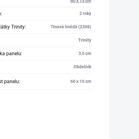
60 x 15 cm
a
:
2 roky
átky Trinity
:
Tmavá hnědá (2308)
Trinity
ka panelu
:
3,5 cm
Obdelník
st panelu
:
60 x 15 cm