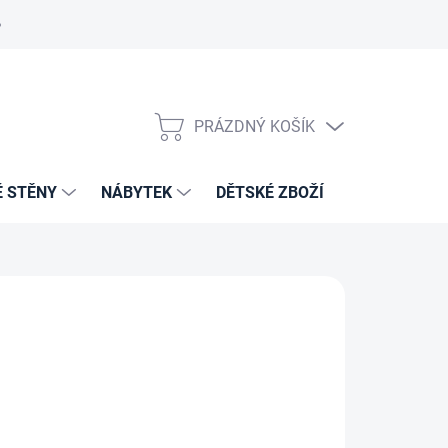
PRÁZDNÝ KOŠÍK
NÁKUPNÍ
KOŠÍK
É STĚNY
NÁBYTEK
DĚTSKÉ ZBOŽÍ
VZORNÍKY 