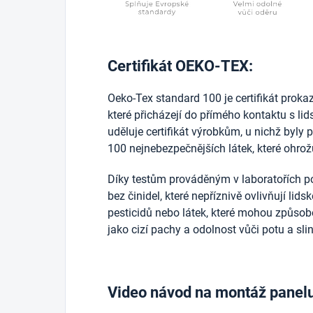
Certifikát OEKO-TEX:
Oeko-Tex standard 100 je certifikát prokazuj
které přicházejí do přímého kontaktu s l
uděluje certifikát výrobkům, u nichž byly 
100 nejnebezpečnějších látek, které ohrožu
Díky testům prováděným v laboratořích po
bez činidel, které nepříznivě ovlivňují lid
pesticidů nebo látek, které mohou způsobo
jako cizí pachy a odolnost vůči potu a sli
Video návod na montáž panel