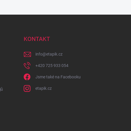
KONTAKT
info
@
etapik.cz
+420 725 933 054
Jsme také na Facebooku
etapik.cz
jů