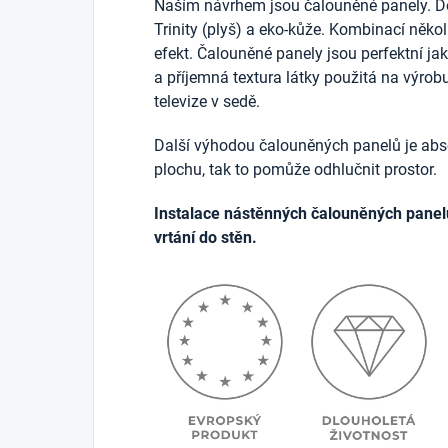
Naším návrhem jsou čalouněné panely. D
Trinity (plyš) a eko-kůže. Kombinací něko
efekt. Čalouněné panely jsou perfektní j
a příjemná textura látky použitá na výrob
televize v sedě.
Další výhodou čalouněných panelů je abso
plochu, tak to pomůže odhlučnit prostor.
Instalace nástěnných čalouněných panel
vrtání do stěn.