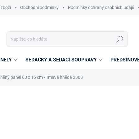
 zboží
Obchodní podmínky
Podmínky ochrany osobních údajů
Hledat
NELY
SEDAČKY A SEDACÍ SOUPRAVY
PŘEDSÍŇOV
něný panel 60 x 15 cm - Tmavá hnědá 2308
cení
ZNAČKA:
ETAPIK
359 Kč
256 Kč
211,57 Kč bez DPH
Měrná
14-21 DNÍ
cena: