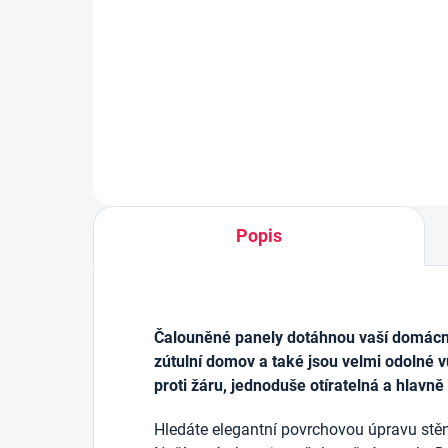
černá
výz
179 Kč
69 
Do košíku
Popis
Čalouněné panely dotáhnou vaší domácnos
zútulní domov a také jsou velmi odolné v
proti žáru, jednoduše otíratelná a hlavně
Hledáte elegantní povrchovou úpravu stěn