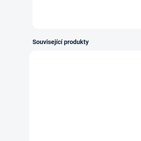
Související produkty
14-21 DNÍ
Vytlačovací pistole na
Kob
kartuše HKS12, rámová,
lepí