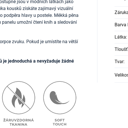
ostupné jsou v módních látkách jako
lika kousků získáte zajímavý vizuální
Záruk
ako podpěra hlavy u postele. Měkká pěna
u panelu umožní čtení knih a sledování
Barva l
Látka
:
rpce zvuku. Pokud je umístíte na větší
Tloušť
ů je jednoduchá a nevyžaduje žádné
Tvar
:
Veliko