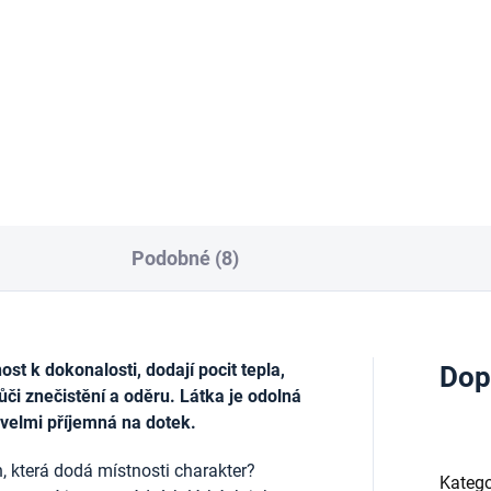
tuhou, 50mm x 10 m
213 Kč
Kč
Do košíku
Do košíku
Podobné (8)
t k dokonalosti, dodají pocit tepla,
Dop
ůči znečistění a oděru. Látka je odolná
 velmi příjemná na dotek.
, která dodá místnosti charakter?
Katego