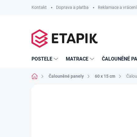
Přejít
Kontakt
Doprava a platba
Reklamace a vrácení
na
obsah
POSTELE
MATRACE
ČALOUNĚNÉ PA
Domů
Čalouněné panely
60 x 15 cm
Čalou
Neohodnoceno
Podrobnosti hodno