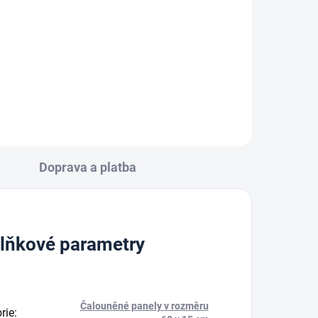
výztuhou, 50mm x 5 m
46 Kč
Do košíku
Doprava a platba
lňkové parametry
Čalouněné panely v rozměru
rie
: