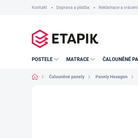
Přejít
Kontakt
Doprava a platba
Reklamace a vrácení
na
obsah
POSTELE
MATRACE
ČALOUNĚNÉ PA
Domů
Čalouněné panely
Panely Hexagon
Neohodnoceno
Podrobnosti hodno