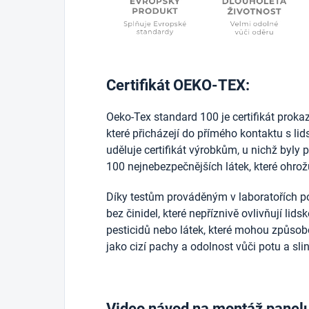
Certifikát OEKO-TEX:
Oeko-Tex standard 100 je certifikát prokazuj
které přicházejí do přímého kontaktu s l
uděluje certifikát výrobkům, u nichž byly 
100 nejnebezpečnějších látek, které ohrožu
Díky testům prováděným v laboratořích po
bez činidel, které nepříznivě ovlivňují lid
pesticidů nebo látek, které mohou způsobo
jako cizí pachy a odolnost vůči potu a sli
Video návod na montáž panel