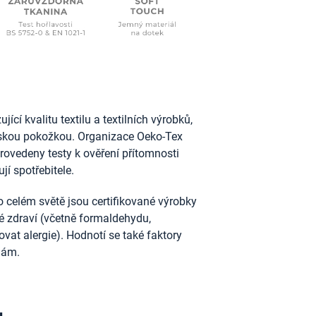
ící kvalitu textilu a textilních výrobků,
idskou pokožkou. Organizace Oeko-Tex
provedeny testy k ověření přítomnosti
jí spotřebitele.
 celém světě jsou certifikované výrobky
ské zdraví (včetně formaldehydu,
vat alergie). Hodnotí se také faktory
nám.
u