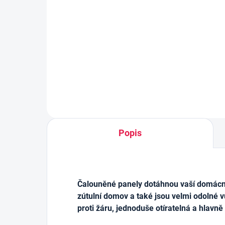
kartuše HKS12, rámová,
290m
černá
213
179 Kč
Měrn
0,73 
cena:
Do košíku
Popis
Čalouněné panely dotáhnou vaší domácnos
zútulní domov a také jsou velmi odolné v
proti žáru, jednoduše otíratelná a hlavně