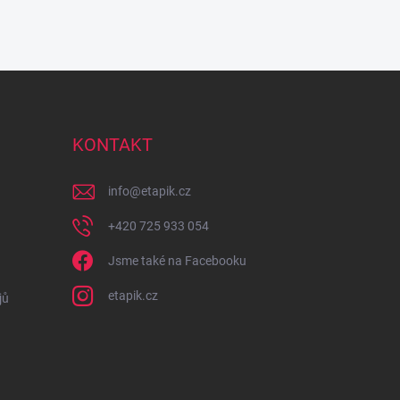
KONTAKT
info
@
etapik.cz
+420 725 933 054
Jsme také na Facebooku
etapik.cz
jů