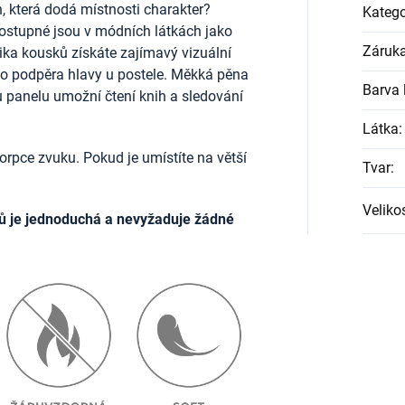
, která dodá místnosti charakter?
Katego
ostupné jsou v módních látkách jako
Záruk
lika kousků získáte zajímavý vizuální
ako podpěra hlavy u postele. Měkká pěna
Barva l
u panelu umožní čtení knih a sledování
Látka
:
rpce zvuku. Pokud je umístíte na větší
Tvar
:
Veliko
ů je jednoduchá a nevyžaduje žádné