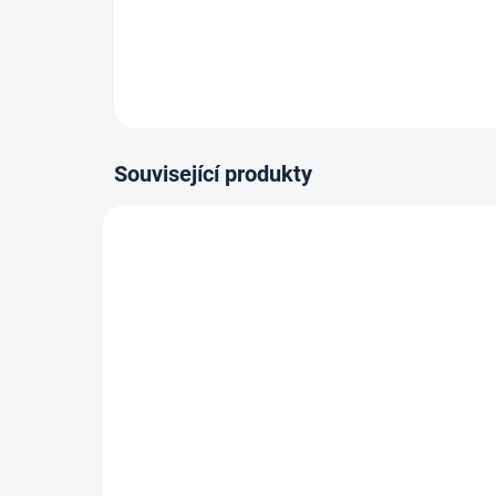
Související produkty
14-21 DNÍ
Vytlačovací pistole na
Lep