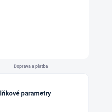
lepící páska s textilní
výztuhou, 50mm x 5 m
46 Kč
Do košíku
Doprava a platba
lňkové parametry