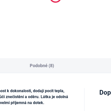
l, Bílý
290ml, Černý
 Kč
213 Kč
á
Kč / 1 ml
Do košíku
Do košíku
Podobné (8)
t k dokonalosti, dodají pocit tepla,
Dop
ůči znečistění a oděru. Látka je odolná
 velmi příjemná na dotek.