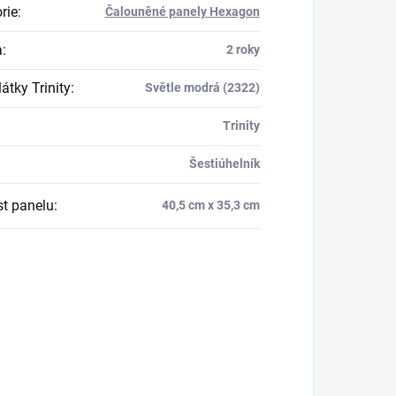
rie
:
Čalouněné panely Hexagon
a
:
2 roky
átky Trinity
:
Světle modrá (2322)
Trinity
Šestiúhelník
st panelu
:
40,5 cm x 35,3 cm