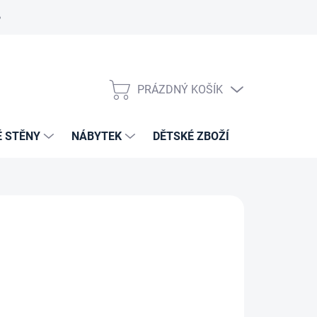
PRÁZDNÝ KOŠÍK
NÁKUPNÍ
KOŠÍK
É STĚNY
NÁBYTEK
DĚTSKÉ ZBOŽÍ
VZORNÍKY 