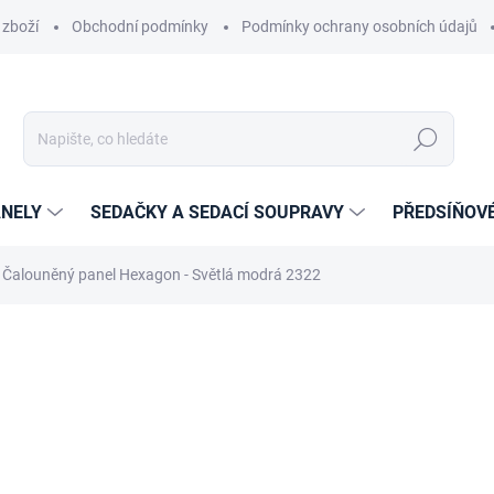
 zboží
Obchodní podmínky
Podmínky ochrany osobních údajů
Hledat
NELY
SEDAČKY A SEDACÍ SOUPRAVY
PŘEDSÍŇOV
Čalouněný panel Hexagon - Světlá modrá 2322
cení
ZNAČKA:
ETAPIK
349 Kč
288 Kč
238,02 Kč bez DPH
Měrná
14-21 DNÍ
cena: