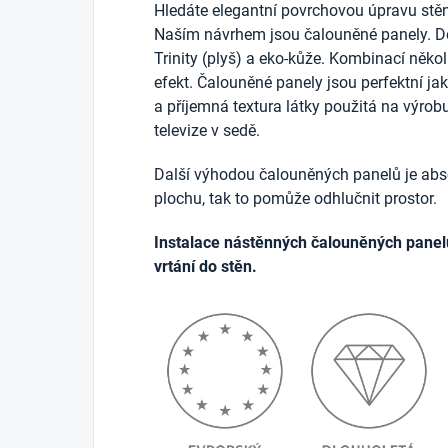
Hledáte elegantní povrchovou úpravu stěn
Naším návrhem jsou čalouněné panely. D
Trinity (plyš) a eko-kůže. Kombinací něko
efekt. Čalouněné panely jsou perfektní j
a příjemná textura látky použitá na výrob
televize v sedě.
Další výhodou čalouněných panelů je abso
plochu, tak to pomůže odhlučnit prostor.
Instalace nástěnných čalouněných panel
vrtání do stěn.