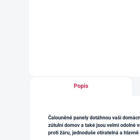
kart
suché zipy na zeď - 4ks
čer
1x17 cm
179
129 Kč
Do košíku
Popis
Čalouněné panely dotáhnou vaší domácnos
zútulní domov a také jsou velmi odolné v
proti žáru, jednoduše otíratelná a hlavně