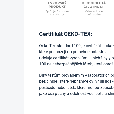
Certifikát OEKO-TEX:
Oeko-Tex standard 100 je certifikát prokazuj
které přicházejí do přímého kontaktu s l
uděluje certifikát výrobkům, u nichž byly 
100 nejnebezpečnějších látek, které ohrožu
Díky testům prováděným v laboratořích po
bez činidel, které nepříznivě ovlivňují lid
pesticidů nebo látek, které mohou způsobo
jako cizí pachy a odolnost vůči potu a sli