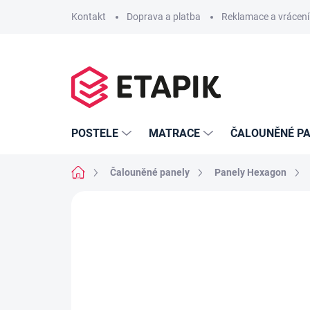
Přejít
Kontakt
Doprava a platba
Reklamace a vrácení
na
obsah
POSTELE
MATRACE
ČALOUNĚNÉ PA
Domů
Čalouněné panely
Panely Hexagon
Neohodnoceno
Podrobnosti hodno