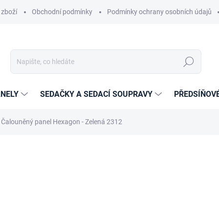
 zboží
Obchodní podmínky
Podmínky ochrany osobních údajů
Hledat
NELY
SEDAČKY A SEDACÍ SOUPRAVY
PŘEDSÍŇOV
Čalouněný panel Hexagon - Zelená 2312
cení
ZNAČKA:
ETAPIK
349 Kč
288 Kč
238,02 Kč bez DPH
Měrná
14-21 DNÍ
cena: