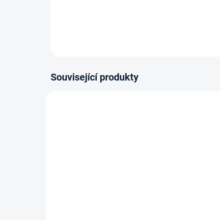
Související produkty
14-21 DNÍ
Vytl
Nalepovací oboustranné