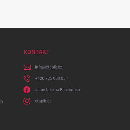
KONTAKT
info
@
etapik.cz
+420 725 933 054
Jsme také na Facebooku
etapik.cz
jů