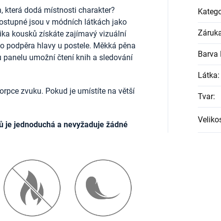
, která dodá místnosti charakter?
Katego
ostupné jsou v módních látkách jako
Záruk
lika kousků získáte zajímavý vizuální
ako podpěra hlavy u postele. Měkká pěna
Barva l
u panelu umožní čtení knih a sledování
Látka
:
rpce zvuku. Pokud je umístíte na větší
Tvar
:
Veliko
ů je jednoduchá a nevyžaduje žádné