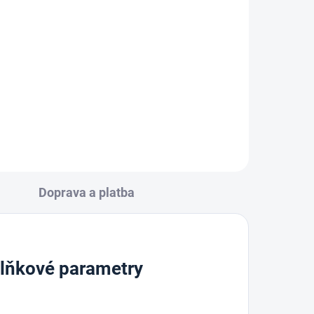
290ml, Černý
213 Kč
Do košíku
Doprava a platba
lňkové parametry