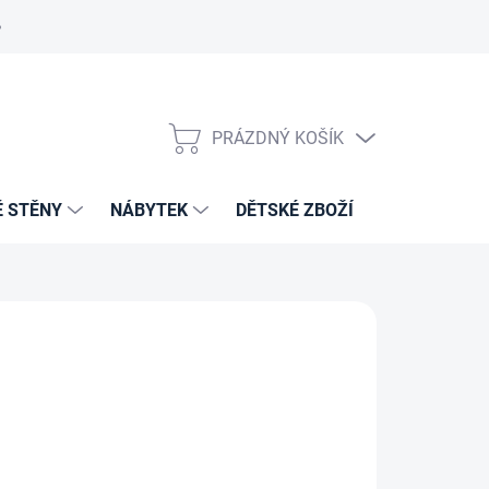
PRÁZDNÝ KOŠÍK
NÁKUPNÍ
KOŠÍK
É STĚNY
NÁBYTEK
DĚTSKÉ ZBOŽÍ
VZORNÍKY 