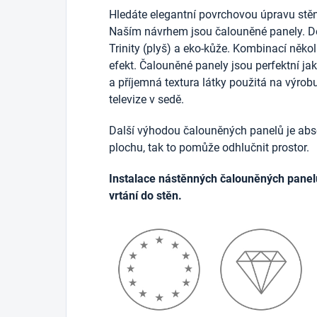
Hledáte elegantní povrchovou úpravu stěn
Naším návrhem jsou čalouněné panely. D
Trinity (plyš) a eko-kůže. Kombinací něko
efekt. Čalouněné panely jsou perfektní j
a příjemná textura látky použitá na výrob
televize v sedě.
Další výhodou čalouněných panelů je abso
plochu, tak to pomůže odhlučnit prostor.
Instalace nástěnných čalouněných panel
vrtání do stěn.