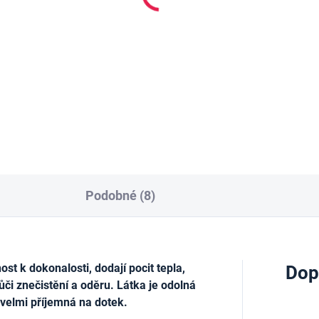
uše HKS12, rámová,
290ml, Bílý
ná
213 Kč
 Kč
Měrná
0,73 Kč / 1 ml
cena:
Do košíku
Do košíku
Podobné (8)
t k dokonalosti, dodají pocit tepla,
Dop
ůči znečistění a oděru. Látka je odolná
 velmi příjemná na dotek.