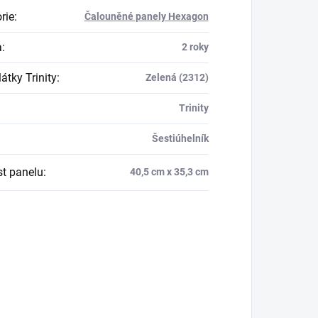
rie
:
Čalouněné panely Hexagon
a
:
2 roky
átky Trinity
:
Zelená (2312)
Trinity
Šestiúhelník
st panelu
:
40,5 cm x 35,3 cm