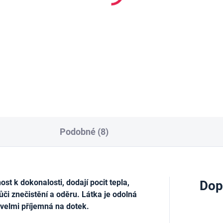
cí páska s textilní
tuba 25ml, Bílý
tuhou, 50mm x 25 m
106 Kč
 Kč
Do košíku
Do košíku
Podobné (8)
t k dokonalosti, dodají pocit tepla,
Dop
ůči znečistění a oděru. Látka je odolná
 velmi příjemná na dotek.