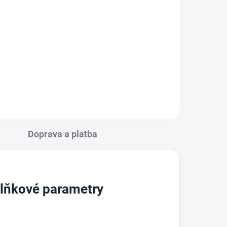
lepící páska s textilní
výztuhou, 50mm x 5 m
46 Kč
Do košíku
Doprava a platba
lňkové parametry