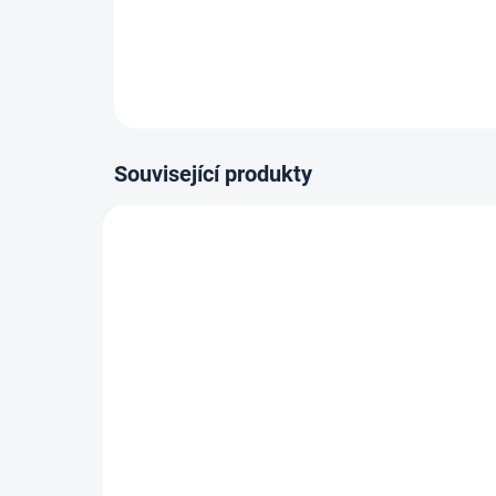
Související produkty
ZBOŽÍ SKLADEM
Lepidlo Mamut High Tack
Kob