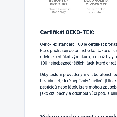
Certifikát OEKO-TEX:
Oeko-Tex standard 100 je certifikát prokazuj
které přicházejí do přímého kontaktu s l
uděluje certifikát výrobkům, u nichž byly 
100 nejnebezpečnějších látek, které ohrožu
Díky testům prováděným v laboratořích po
bez činidel, které nepříznivě ovlivňují lid
pesticidů nebo látek, které mohou způsobo
jako cizí pachy a odolnost vůči potu a sli
Video návod na montáž panel