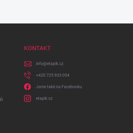
KONTAKT
info
@
etapik.cz
+420 725 933 054
Jsme také na Facebooku
etapik.cz
jů