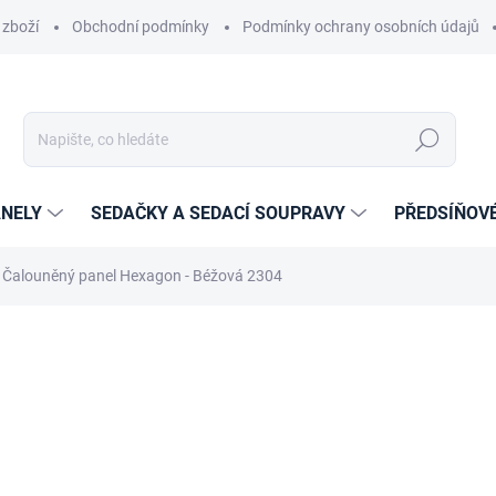
 zboží
Obchodní podmínky
Podmínky ochrany osobních údajů
Hledat
NELY
SEDAČKY A SEDACÍ SOUPRAVY
PŘEDSÍŇOV
Čalouněný panel Hexagon - Béžová 2304
cení
ZNAČKA:
ETAPIK
349 Kč
288 Kč
238,02 Kč bez DPH
Měrná
14-21 DNÍ
cena: