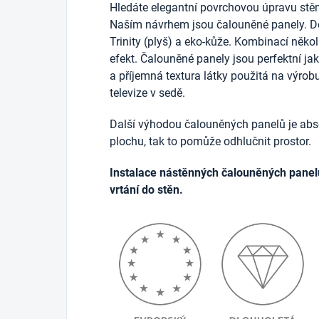
Hledáte elegantní povrchovou úpravu stěn
Naším návrhem jsou čalouněné panely. D
Trinity (plyš) a eko-kůže. Kombinací něko
efekt. Čalouněné panely jsou perfektní j
a příjemná textura látky použitá na výrob
televize v sedě.
Další výhodou čalouněných panelů je abso
plochu, tak to pomůže odhlučnit prostor.
Instalace nástěnných čalouněných panel
vrtání do stěn.