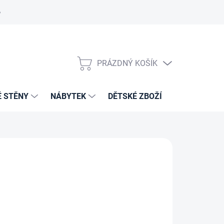
PRÁZDNÝ KOŠÍK
NÁKUPNÍ
KOŠÍK
É STĚNY
NÁBYTEK
DĚTSKÉ ZBOŽÍ
VZORNÍKY 