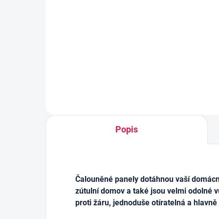
290ml, Bílý
lepí
výz
213 Kč
162
Měrná
0,73 Kč / 1 ml
cena:
Do košíku
Popis
Čalouněné panely dotáhnou vaší domácnos
zútulní domov a také jsou velmi odolné v
proti žáru, jednoduše otíratelná a hlavně