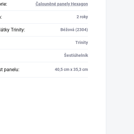
rie
:
Čalouněné panely Hexagon
a
:
2 roky
átky Trinity
:
Béžová (2304)
Trinity
Šestiúhelník
st panelu
:
40,5 cm x 35,3 cm