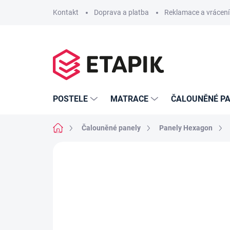
Přejít
Kontakt
Doprava a platba
Reklamace a vrácení
na
obsah
POSTELE
MATRACE
ČALOUNĚNÉ PA
Domů
Čalouněné panely
Panely Hexagon
Neohodnoceno
Podrobnosti hodno