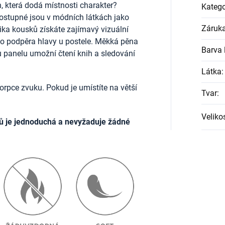
, která dodá místnosti charakter?
Katego
ostupné jsou v módních látkách jako
Záruk
lika kousků získáte zajímavý vizuální
ako podpěra hlavy u postele. Měkká pěna
Barva l
u panelu umožní čtení knih a sledování
Látka
:
rpce zvuku. Pokud je umístíte na větší
Tvar
:
Veliko
ů je jednoduchá a nevyžaduje žádné