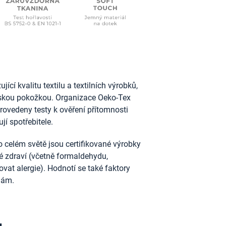
ící kvalitu textilu a textilních výrobků,
idskou pokožkou. Organizace Oeko-Tex
provedeny testy k ověření přítomnosti
jí spotřebitele.
 celém světě jsou certifikované výrobky
ské zdraví (včetně formaldehydu,
vat alergie). Hodnotí se také faktory
nám.
u