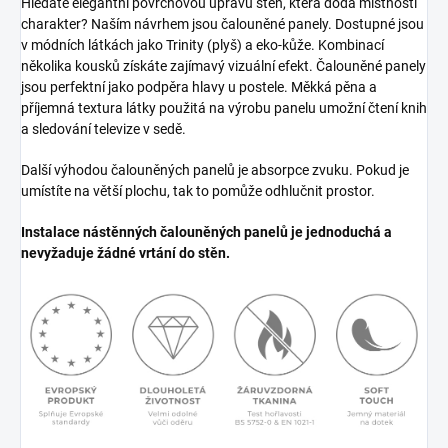
Hledáte elegantní povrchovou úpravu stěn, která dodá místnosti
charakter? Naším návrhem jsou čalouněné panely. Dostupné jsou
v módních látkách jako Trinity (plyš) a eko-kůže. Kombinací
několika kousků získáte zajímavý vizuální efekt. Čalouněné panely
jsou perfektní jako podpěra hlavy u postele. Měkká pěna a
příjemná textura látky použitá na výrobu panelu umožní čtení knih
a sledování televize v sedě.
Další výhodou čalouněných panelů je absorpce zvuku. Pokud je
umístíte na větší plochu, tak to pomůže odhlučnit prostor.
Instalace nástěnných čalouněných panelů je jednoduchá a
nevyžaduje žádné vrtání do stěn.