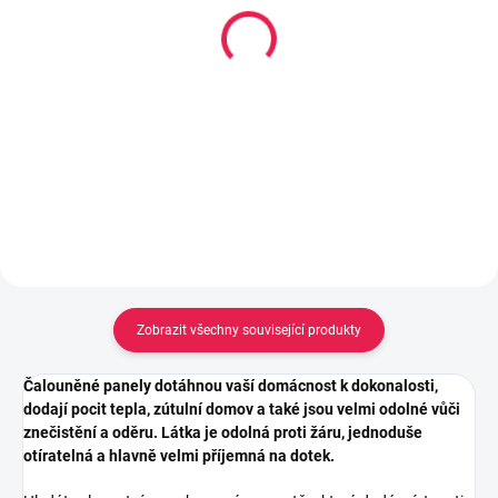
Lepidlo Mamut High
Lepidlo Mamut High
Tack tuba 25ml, Bílý
Tack 290ml, Černý
106 Kč
213 Kč
Do košíku
Do košíku
Zobrazit všechny související produkty
Čalouněné panely dotáhnou vaší domácnost k dokonalosti,
dodají pocit tepla, zútulní domov a také jsou velmi odolné vůči
znečistění a oděru. Látka je odolná proti žáru, jednoduše
otíratelná a hlavně velmi příjemná na dotek.