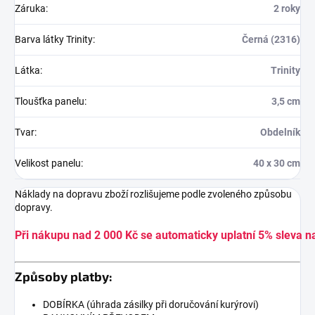
Záruka
:
2 roky
Barva látky Trinity
:
Černá (2316)
Látka
:
Trinity
Tloušťka panelu
:
3,5 cm
Tvar
:
Obdelník
Velikost panelu
:
40 x 30 cm
Náklady na dopravu zboží rozlišujeme podle zvoleného způsobu
dopravy.
Při nákupu nad 2 000 Kč se automaticky uplatní 5% sleva n
Způsoby platby:
DOBÍRKA (úhrada zásilky při doručování kurýrovi)