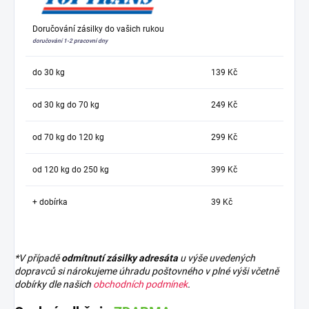
Doručování zásilky do vašich rukou
doručování 1-2 pracovní dny
do 30 kg
139 Kč
od 30 kg do 70 kg
249 Kč
od 70 kg do 120 kg
299 Kč
od 120 kg do 250 kg
399 Kč
+ dobírka
39 Kč
*V případě
odmítnutí zásilky adresáta
u výše uvedených
dopravců si nárokujeme úhradu poštovného v plné výši včetně
dobírky dle našich
obchodních podmínek
.