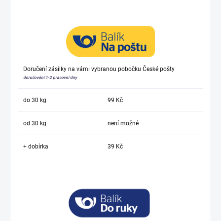
Doručení zásilky na vámi vybranou pobočku České pošty
doručování 1-2 pracovní dny
do 30 kg
99 Kč
od 30 kg
není možné
+ dobírka
39 Kč