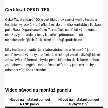
Certifikát OEKO-TEX:
Oeko-Tex standard 100 je certifikát prokazující kvalitu textilu a
textilních výrobků, které přicházejí do přímého kontaktu s lidskou
pokožkou. Organizace Oeko-Tex uděluje certifikát výrobkům, u
nichž byly provedeny testy k ověření přítomnosti 100
nejnebezpečnějších látek, které ohrožují spotřebitele.
Díky testům prováděným v laboratořích po celém světě jsou
certifikované výrobky bez činidel, které nepříznivě ovlivňují lidské
zdraví (včetně formaldehydu, pesticidů nebo látek, které mohou
způsobovat alergie). Hodnotí se také faktory jako cizí pachy a
odolnost vůči potu a slinám.
Video návod na montáž panelu
Návod na instalaci pomocí
Návod na instalaci pomocí
NANO pásky
suchých zipů