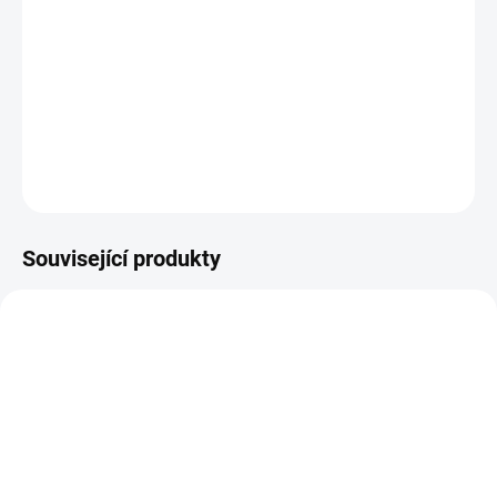
DETAILNÍ INFORMACE
ZEPTAT SE
HLÍDAT
Související produkty
14-21 DNÍ
ZBOŽÍ SKLADEM