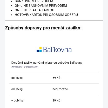
BANKOVNÍM PŘEVODEM
ON-LINE BANKOVNÍM PŘEVODEM
ON-LINE PLATBA KARTOU
HOTOVĚ/KARTOU PŘI OSOBNÍM ODBĚRU
Způsoby dopravy pro menší zásilky:
Doručení zásilky na vámi vybranou pobočku Balíkovny
doručování 1-2 pracovní dny
do 15 kg
69 Kč
od 15 kg
není možné
+ dobírka
39 Kč