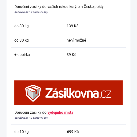
Doručení zásilky do vašich rukou kurýrem České pošty
doručování 1-2 pracovní dny
do 30 kg
139 Kč
od 30 kg
není možné
+ dobírka
39 Kč
Doručení zásilky do
výdejního místa
doručování 1-2 pracovní dny
do 10 kg
699 Kč