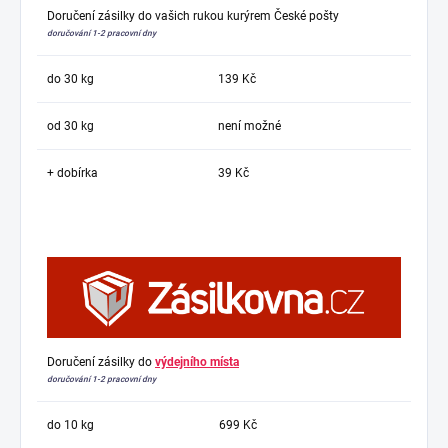
Doručení zásilky do vašich rukou kurýrem České pošty
doručování 1-2 pracovní dny
do 30 kg
139 Kč
od 30 kg
není možné
+ dobírka
39 Kč
Doručení zásilky do
výdejního místa
doručování 1-2 pracovní dny
do 10 kg
699 Kč