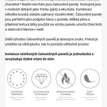
charakter? Naším návrhem jsou čalouněné panely. Dostupné jsou
v módních látkách jako Trinity (plyš) a eko-kůže. Kombinací
několika kousků získáte zajímavý vizuální efekt. Čalouněné panely
jsou perfektní jako podpěra hlavy u postele. Měkká pěna a
příjemná textura látky použitá na výrobu panelu umožní čtení knih
a sledování televize v sedě.
Další výhodou čalouněných panelů je absorpce zvuku. Pokud je
umístíte na větší plochu, tak to pomůže odhlučnit prostor.
Instalace nástěnných čalouněných panelů je jednoduchá a
nevyžaduje žádné vrtání do stěn.