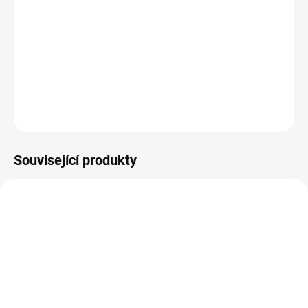
DETAILNÍ INFORMACE
ZEPTAT SE
HLÍDAT
Související produkty
14-21 DNÍ
14-21 DNÍ