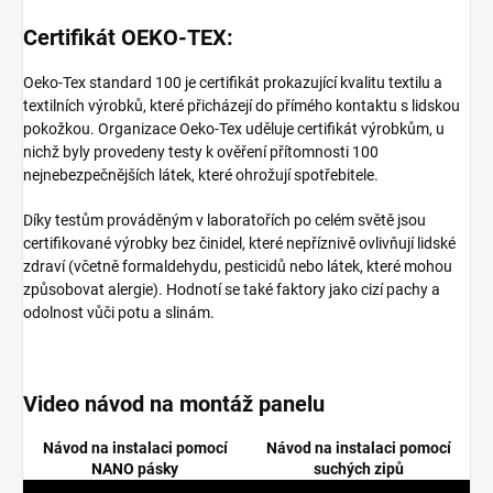
Certifikát OEKO-TEX:
Oeko-Tex standard 100 je certifikát prokazující kvalitu textilu a
textilních výrobků, které přicházejí do přímého kontaktu s lidskou
pokožkou. Organizace Oeko-Tex uděluje certifikát výrobkům, u
nichž byly provedeny testy k ověření přítomnosti 100
nejnebezpečnějších látek, které ohrožují spotřebitele.
Díky testům prováděným v laboratořích po celém světě jsou
certifikované výrobky bez činidel, které nepříznivě ovlivňují lidské
zdraví (včetně formaldehydu, pesticidů nebo látek, které mohou
způsobovat alergie). Hodnotí se také faktory jako cizí pachy a
odolnost vůči potu a slinám.
Video návod na montáž panelu
Návod na instalaci pomocí
Návod na instalaci pomocí
NANO pásky
suchých zipů