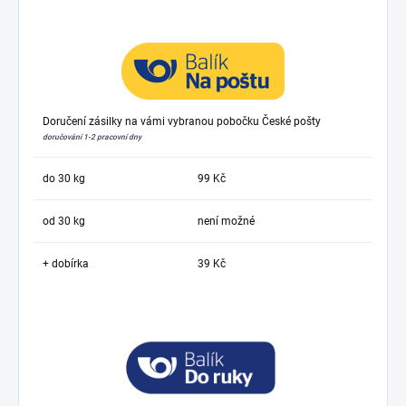
Doručení zásilky na vámi vybranou pobočku České pošty
doručování 1-2 pracovní dny
do 30 kg
99 Kč
od 30 kg
není možné
+ dobírka
39 Kč