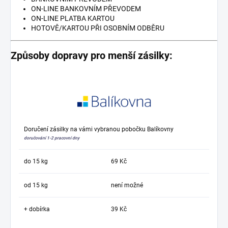
ON-LINE BANKOVNÍM PŘEVODEM
ON-LINE PLATBA KARTOU
HOTOVĚ/KARTOU PŘI OSOBNÍM ODBĚRU
Způsoby dopravy pro menší zásilky:
Doručení zásilky na vámi vybranou pobočku Balíkovny
doručování 1-2 pracovní dny
do 15 kg
69 Kč
od 15 kg
není možné
+ dobírka
39 Kč