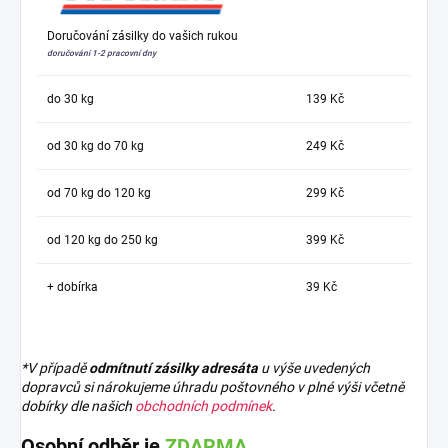
Doručování zásilky do vašich rukou
doručování 1-2 pracovní dny
do 30 kg
139 Kč
od 30 kg do 70 kg
249 Kč
od 70 kg do 120 kg
299 Kč
od 120 kg do 250 kg
399 Kč
+ dobírka
39 Kč
*V případě
odmítnutí zásilky adresáta
u výše uvedených
dopravců si nárokujeme úhradu poštovného v plné výši včetně
dobírky dle našich
obchodních podmínek
.
Osobní odběr je
ZDARMA