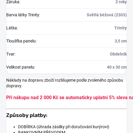
Záruka
:
2 roky
Barva látky Trinity
:
Světlá béžová (2303)
Látka
:
Trinity
Tloušťka panelu
:
3,5 cm
Tvar
:
Obdelník
Velikost panelu
:
40 x 30 cm
Náklady na dopravu zboží rozlišujeme podle zvoleného způsobu
dopravy.
Při nákupu nad 2 000 Kč se automaticky uplatní 5% sleva n
Způsoby platby:
DOBÍRKA (úhrada zásilky při doručování kurýrovi)
BANKOVNÍM PŘEVODEM