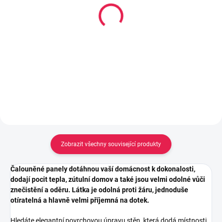
Lepidlo Mamut High
Kobercová oboustranně
Tack tuba 25ml, Bílý
lepící páska s textilní
výztuhou, 50mm x 10 m
106 Kč
69 Kč
Do košíku
Do košíku
Zobrazit všechny související produkty
Čalouněné panely dotáhnou vaší domácnost k dokonalosti,
dodají pocit tepla, zútulní domov a také jsou velmi odolné vůči
znečistění a oděru. Látka je odolná proti žáru, jednoduše
otíratelná a hlavně velmi příjemná na dotek.
Hledáte elegantní povrchovou úpravu stěn, která dodá místnosti