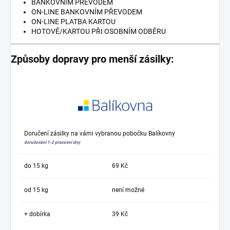
BANKOVNÍM PŘEVODEM
ON-LINE BANKOVNÍM PŘEVODEM
ON-LINE PLATBA KARTOU
HOTOVĚ/KARTOU PŘI OSOBNÍM ODBĚRU
Způsoby dopravy pro menší zásilky:
Doručení zásilky na vámi vybranou pobočku Balíkovny
doručování 1-2 pracovní dny
do 15 kg
69 Kč
od 15 kg
není možné
+ dobírka
39 Kč