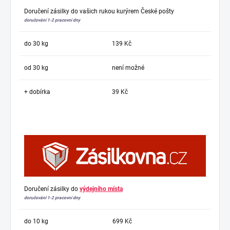
Doručení zásilky do vašich rukou kurýrem České pošty
doručování 1-2 pracovní dny
do 30 kg
139 Kč
od 30 kg
není možné
+ dobírka
39 Kč
Doručení zásilky do
výdejního místa
doručování 1-2 pracovní dny
do 10 kg
699 Kč