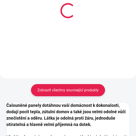
Lepidlo Mamut High
Lepidlo Mamut High
Tack 290ml, Bílý
Tack tuba 25ml, Bílý
213 Kč
106 Kč
Měrná
0,73 Kč / 1 ml
Do košíku
cena:
Do košíku
Zobrazit všechny související produkty
Čalouněné panely dotáhnou vaší domácnost k dokonalosti,
dodají pocit tepla, zútulní domov a také jsou velmi odolné vůči
znečistění a oděru. Látka je odolná proti žáru, jednoduše
otíratelná a hlavně velmi příjemná na dotek.