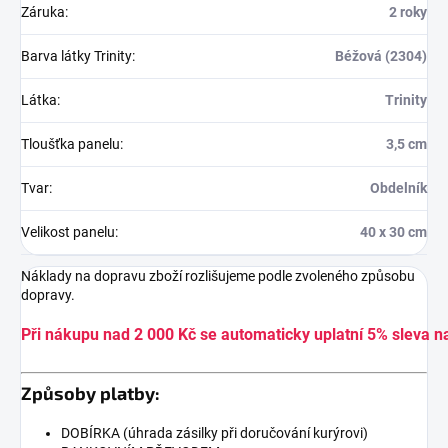
Záruka
:
2 roky
Barva látky Trinity
:
Béžová (2304)
Látka
:
Trinity
Tloušťka panelu
:
3,5 cm
Tvar
:
Obdelník
Velikost panelu
:
40 x 30 cm
Náklady na dopravu zboží rozlišujeme podle zvoleného způsobu
dopravy.
Při nákupu nad 2 000 Kč se automaticky uplatní 5% sleva n
Způsoby platby:
DOBÍRKA (úhrada zásilky při doručování kurýrovi)