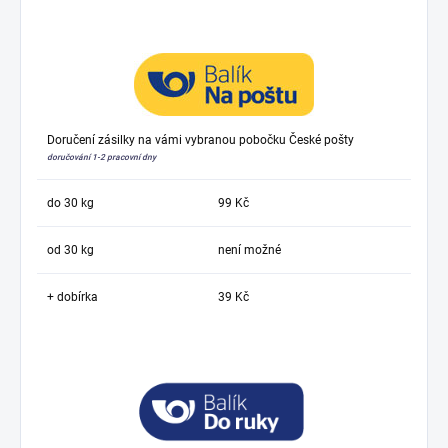
Doručení zásilky na vámi vybranou pobočku České pošty
doručování 1-2 pracovní dny
do 30 kg
99 Kč
od 30 kg
není možné
+ dobírka
39 Kč