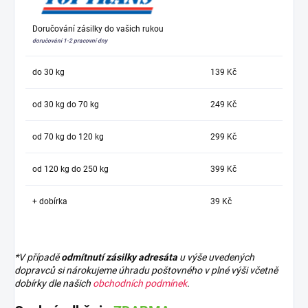
Doručování zásilky do vašich rukou
doručování 1-2 pracovní dny
do 30 kg
139 Kč
od 30 kg do 70 kg
249 Kč
od 70 kg do 120 kg
299 Kč
od 120 kg do 250 kg
399 Kč
+ dobírka
39 Kč
*V případě
odmítnutí zásilky adresáta
u výše uvedených
dopravců si nárokujeme úhradu poštovného v plné výši včetně
dobírky dle našich
obchodních podmínek
.