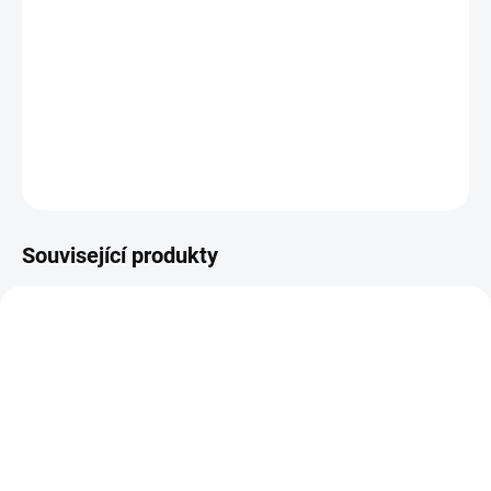
DETAILNÍ INFORMACE
ZEPTAT SE
HLÍDAT
Související produkty
ZBOŽÍ SKLADEM
14-21 DNÍ