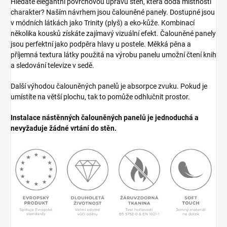
Hledáte elegantní povrchovou úpravu stěn, která dodá místnosti
charakter? Naším návrhem jsou čalouněné panely. Dostupné jsou
v módních látkách jako Trinity (plyš) a eko-kůže. Kombinací
několika kousků získáte zajímavý vizuální efekt. Čalouněné panely
jsou perfektní jako podpěra hlavy u postele. Měkká pěna a
příjemná textura látky použitá na výrobu panelu umožní čtení knih
a sledování televize v sedě.
Další výhodou čalouněných panelů je absorpce zvuku. Pokud je
umístíte na větší plochu, tak to pomůže odhlučnit prostor.
Instalace nástěnných čalouněných panelů je jednoduchá a
nevyžaduje žádné vrtání do stěn.