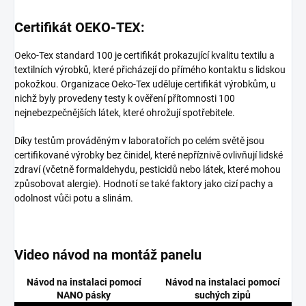
Certifikát OEKO-TEX:
Oeko-Tex standard 100 je certifikát prokazující kvalitu textilu a
textilních výrobků, které přicházejí do přímého kontaktu s lidskou
pokožkou. Organizace Oeko-Tex uděluje certifikát výrobkům, u
nichž byly provedeny testy k ověření přítomnosti 100
nejnebezpečnějších látek, které ohrožují spotřebitele.
Díky testům prováděným v laboratořích po celém světě jsou
certifikované výrobky bez činidel, které nepříznivě ovlivňují lidské
zdraví (včetně formaldehydu, pesticidů nebo látek, které mohou
způsobovat alergie). Hodnotí se také faktory jako cizí pachy a
odolnost vůči potu a slinám.
Video návod na montáž panelu
Návod na instalaci pomocí
Návod na instalaci pomocí
NANO pásky
suchých zipů