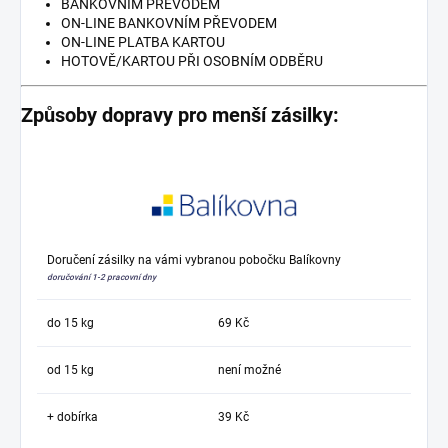
BANKOVNÍM PŘEVODEM
ON-LINE BANKOVNÍM PŘEVODEM
ON-LINE PLATBA KARTOU
HOTOVĚ/KARTOU PŘI OSOBNÍM ODBĚRU
Způsoby dopravy pro menší zásilky:
Doručení zásilky na vámi vybranou pobočku Balíkovny
doručování 1-2 pracovní dny
do 15 kg
69 Kč
od 15 kg
není možné
+ dobírka
39 Kč