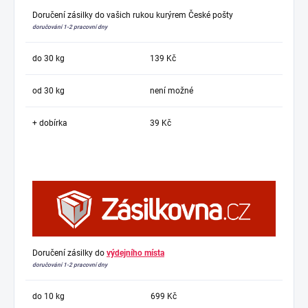
Doručení zásilky do vašich rukou kurýrem České pošty
doručování 1-2 pracovní dny
do 30 kg
139 Kč
od 30 kg
není možné
+ dobírka
39 Kč
Doručení zásilky do
výdejního místa
doručování 1-2 pracovní dny
do 10 kg
699 Kč