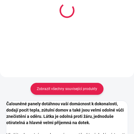
14-21 DNÍ
Lepidlo Mamut High
Nalepovací oboustranné
Tack tuba 25ml, Bílý
suché zipy na zeď - 4ks
106 Kč
1x17 cm
129 Kč
Do košíku
Do košíku
Zobrazit všechny související produkty
Čalouněné panely dotáhnou vaší domácnost k dokonalosti,
dodají pocit tepla, zútulní domov a také jsou velmi odolné vůči
znečistění a oděru. Látka je odolná proti žáru, jednoduše
otíratelná a hlavně velmi příjemná na dotek.