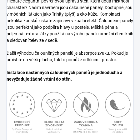
Hledáte elegantní povrchovou úpravu stěn, která dodá místnosti
charakter? Naším návrhem jsou čalouněné panely. Dostupné jsou
v módních látkách jako Trinity (plyš) a eko-kůže. Kombinací
několika kousků získáte zajímavý vizuální efekt. Čalouněné panely
jsou perfektní jako podpěra hlavy u postele. Měkká pěna a
příjemná textura látky použitá na výrobu panelu umožní čtení knih
a sledování televize v sedě.
Další výhodou čalouněných panelů je absorpce zvuku. Pokud je
umístíte na větší plochu, tak to pomůže odhlučnit prostor.
Instalace nástěnných čalouněných panelů je jednoduchá a
nevyžaduje žádné vrtání do stěn.