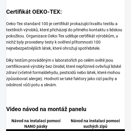
Certifikát OEKO-TEX:
Oeko-Tex standard 100 je certifikát prokazující kvalitu textilu a
textilních výrobků, které přicházejí do přímého kontaktu s lidskou
pokožkou. Organizace Oeko-Tex uděluje certifikát výrobkům, u
nichž byly provedeny testy k ověření přítomnosti 100
nejnebezpečnějších látek, které ohrožují spotřebitele.
Díky testům prováděným v laboratořích po celém světě jsou
certifikované výrobky bez činidel, které nepříznivě ovlivňují lidské
zdraví (včetně formaldehydu, pesticidů nebo látek, které mohou
způsobovat alergie). Hodnotí se také faktory jako cizí pachy a
odolnost vůči potu a slinám.
Video návod na montáž panelu
Návod na instalaci pomocí
Návod na instalaci pomocí
NANO pásky
suchých zipů