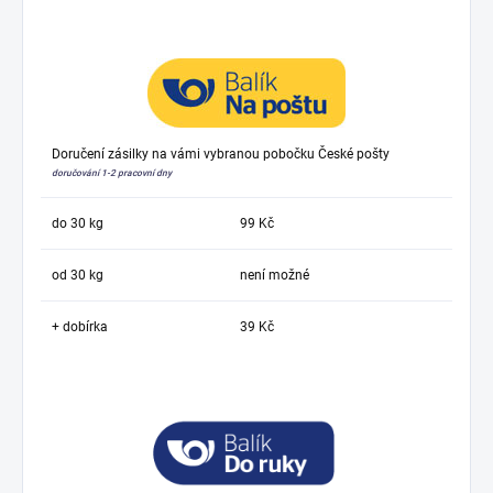
Doručení zásilky na vámi vybranou pobočku České pošty
doručování 1-2 pracovní dny
do 30 kg
99 Kč
od 30 kg
není možné
+ dobírka
39 Kč