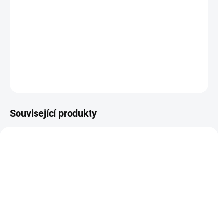
DETAILNÍ INFORMACE
ZEPTAT SE
HLÍDAT
Související produkty
14-21 DNÍ