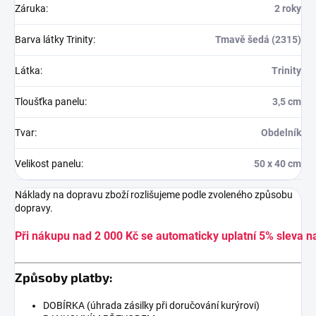
Záruka
:
2 roky
Barva látky Trinity
:
Tmavě šedá (2315)
Látka
:
Trinity
Tloušťka panelu
:
3,5 cm
Tvar
:
Obdelník
Velikost panelu
:
50 x 40 cm
Náklady na dopravu zboží rozlišujeme podle zvoleného způsobu
dopravy.
Při nákupu nad 2 000 Kč se automaticky uplatní 5% sleva n
Způsoby platby:
DOBÍRKA (úhrada zásilky při doručování kurýrovi)