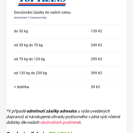
Doručování zásilky do vašich rukou
doručování 1-2 pracovní dny
do 30 kg
139 Kč
od 30 kg do 70 kg
249 Kč
od 70 kg do 120 kg
299 Kč
od 120 kg do 250 kg
399 Kč
+ dobírka
39 Kč
*V případě
odmítnutí zásilky adresáta
u výše uvedených
dopravců si nárokujeme úhradu poštovného v plné výši včetně
dobírky dle našich
obchodních podmínek
.