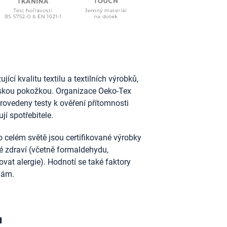
ící kvalitu textilu a textilních výrobků,
idskou pokožkou. Organizace Oeko-Tex
provedeny testy k ověření přítomnosti
jí spotřebitele.
 celém světě jsou certifikované výrobky
ské zdraví (včetně formaldehydu,
vat alergie). Hodnotí se také faktory
nám.
u