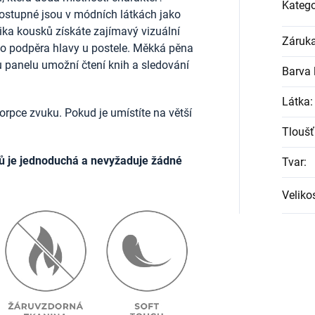
Katego
ostupné jsou v módních látkách jako
lika kousků získáte zajímavý vizuální
Záruk
ako podpěra hlavy u postele. Měkká pěna
u panelu umožní čtení knih a sledování
Barva l
Látka
:
rpce zvuku. Pokud je umístíte na větší
Tloušť
ů je jednoduchá a nevyžaduje žádné
Tvar
:
Veliko