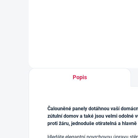
výz
213 Kč
46 
Měrná
0,73 Kč / 1 ml
cena:
Do košíku
Popis
Čalouněné panely dotáhnou vaší domácnos
zútulní domov a také jsou velmi odolné v
proti žáru, jednoduše otíratelná a hlavně
Hledáte elegantní povrchovou úpravu stěn