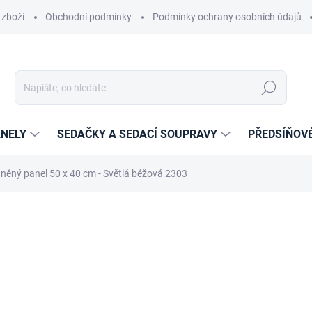
 zboží
Obchodní podmínky
Podmínky ochrany osobních údajů
Hledat
NELY
SEDAČKY A SEDACÍ SOUPRAVY
PŘEDSÍŇOV
něný panel 50 x 40 cm - Světlá béžová 2303
cení
ZNAČKA:
ETAPIK
359 Kč
256 Kč
211,57 Kč bez DPH
Měrná
14-21 DNÍ
cena: