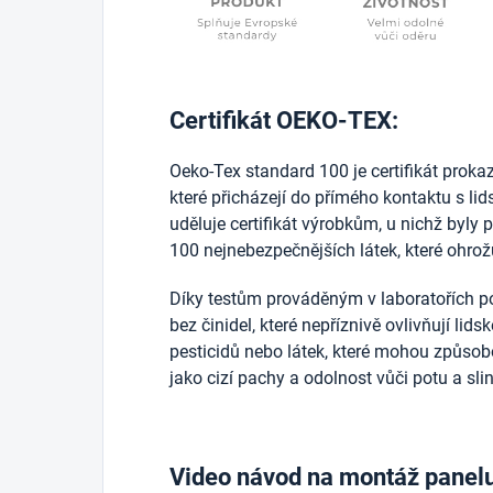
Certifikát OEKO-TEX:
Oeko-Tex standard 100 je certifikát prokazuj
které přicházejí do přímého kontaktu s l
uděluje certifikát výrobkům, u nichž byly 
100 nejnebezpečnějších látek, které ohrožu
Díky testům prováděným v laboratořích po
bez činidel, které nepříznivě ovlivňují lid
pesticidů nebo látek, které mohou způsobo
jako cizí pachy a odolnost vůči potu a sli
Video návod na montáž panel