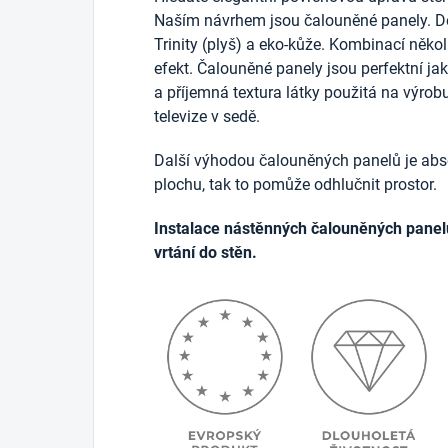
Naším návrhem jsou čalouněné panely. D
Trinity (plyš) a eko-kůže. Kombinací něko
efekt. Čalouněné panely jsou perfektní j
a příjemná textura látky použitá na výrob
televize v sedě.
Další výhodou čalouněných panelů je abso
plochu, tak to pomůže odhlučnit prostor.
Instalace nástěnných čalouněných panel
vrtání do stěn.