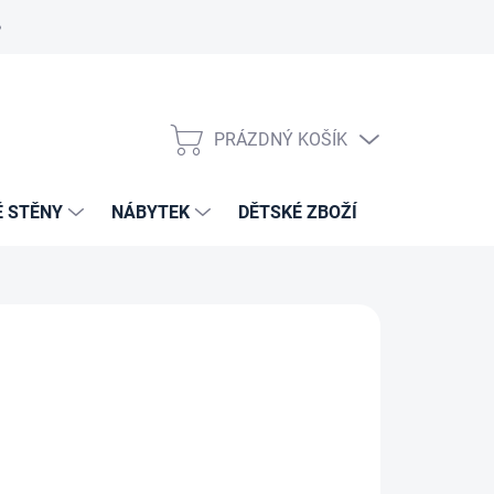
PRÁZDNÝ KOŠÍK
NÁKUPNÍ
KOŠÍK
É STĚNY
NÁBYTEK
DĚTSKÉ ZBOŽÍ
VZORNÍKY 