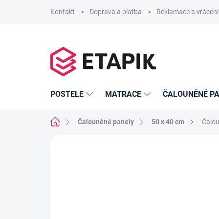
Přejít
Kontakt
Doprava a platba
Reklamace a vrácení
na
obsah
POSTELE
MATRACE
ČALOUNĚNÉ PA
Domů
Čalouněné panely
50 x 40 cm
Čalou
Neohodnoceno
Podrobnosti hodno