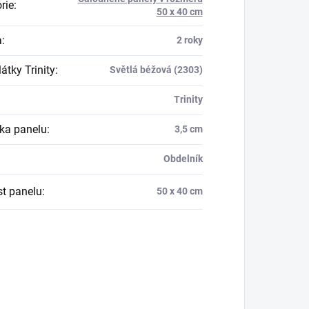
rie
:
50 x 40 cm
a
:
2 roky
átky Trinity
:
Světlá béžová (2303)
Trinity
ka panelu
:
3,5 cm
Obdelník
st panelu
:
50 x 40 cm