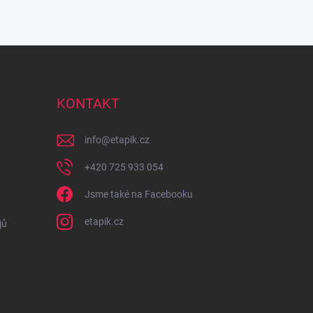
KONTAKT
info
@
etapik.cz
+420 725 933 054
Jsme také na Facebooku
etapik.cz
jů