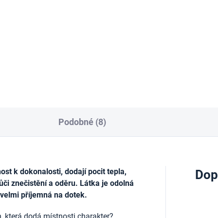
tuhou, 50mm x 5 m
1x17 cm
Kč
129 Kč
Do košíku
Do košíku
Podobné (8)
t k dokonalosti, dodají pocit tepla,
Dop
ůči znečistění a oděru. Látka je odolná
 velmi příjemná na dotek.
, která dodá místnosti charakter?