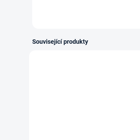
Související produkty
ZBOŽÍ SKLADEM
Lepidlo Mamut High Tack
Kob
290ml, Bílý
lepí