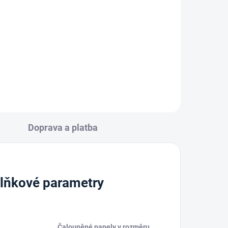
213 Kč
Do košíku
Doprava a platba
lňkové parametry
Čalouněné panely v rozměru