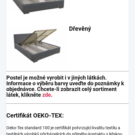
Dřevěný
Postel je možné vyrobit i v jiných látkách.
Informace o výběru barvy uveďte do poznámky k
objednávce. Chcete-li zobrazit celý sortiment
látek, klikněte
zde
.
Certifikát OEKO-TEX:
Oeko-Tex standard 100 je certifikát potvrzující kvalitu textilu a
textilních výrobků přicházejících do přímého kontaktu s lidskou