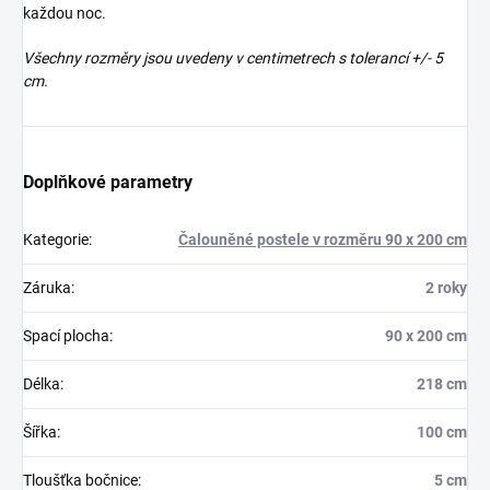
každou noc.
Všechny rozměry jsou uvedeny v centimetrech s tolerancí +/- 5
cm.
Doplňkové parametry
Kategorie
:
Čalouněné postele v rozměru 90 x 200 cm
Záruka
:
2 roky
Spací plocha
:
90 x 200 cm
Délka
:
218 cm
Šířka
:
100 cm
Tloušťka bočnice
:
5 cm