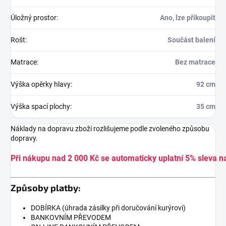
Úložný prostor
:
Ano, lze přikoupit
Rošt
:
Součást balení
Matrace
:
Bez matrace
Výška opěrky hlavy
:
92 cm
Výška spací plochy
:
35 cm
Náklady na dopravu zboží rozlišujeme podle zvoleného způsobu
dopravy.
Při nákupu nad 2 000 Kč se automaticky uplatní 5% sleva n
Způsoby platby:
DOBÍRKA (úhrada zásilky při doručování kurýrovi)
BANKOVNÍM PŘEVODEM