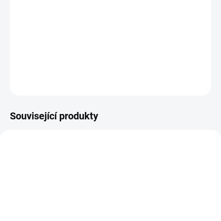
Čalouněná postel z
kolekce MAO
s lamelovým roštem,
prošívaným
čelem a s možností úložného prostoru.
Pevný rám
postele Vám zaručí vysokou stabilitu a pevnost. Postel je
zakončena odolnou látkou
Trinity.
DETAILNÍ INFORMACE
ZEPTAT SE
HLÍDAT
Související produkty
80-180 X 200 CM
80-180 X 200 CM
14-21 DNÍ
14-21 DNÍ