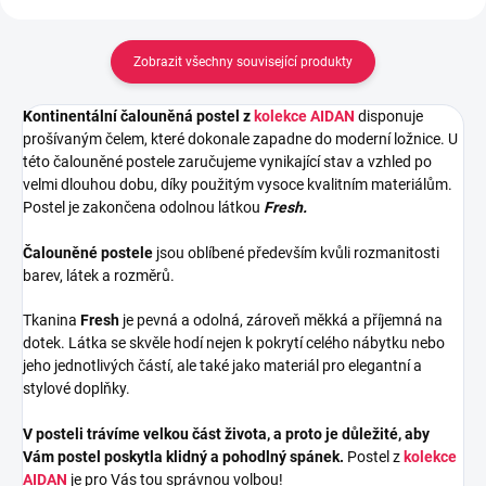
Zobrazit všechny související produkty
Kontinentální čalouněná postel z
kolekce AIDAN
disponuje
prošívaným čelem, které dokonale zapadne do moderní ložnice. U
této čalouněné postele zaručujeme vynikající stav a vzhled po
velmi dlouhou dobu, díky použitým vysoce kvalitním materiálům.
Postel je zakončena odolnou látkou
Fresh
.
Čalouněné postele
jsou oblíbené především kvůli rozmanitosti
barev, látek a rozměrů.
Tkanina
Fresh
je pevná a odolná, zároveň měkká a příjemná na
dotek. Látka se skvěle hodí nejen k pokrytí celého nábytku nebo
jeho jednotlivých částí, ale také jako materiál pro elegantní a
stylové doplňky.
V posteli trávíme velkou část života, a proto je důležité, aby
Vám postel poskytla klidný a pohodlný spánek.
Postel z
kolekce
AIDAN
je pro Vás tou správnou volbou!