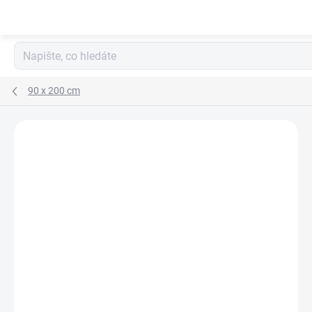
Přejít
na
obsah
90 x 200 cm
Neohodnoceno
Podrobnosti hodnocení
ZNAČKA:
ETAPIK