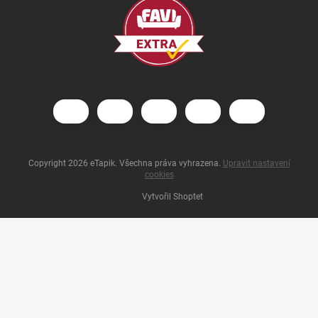
Copyright 2026
eTapik
. Všechna práva vyhrazena.
Upravit nastavení
cookies
Vytvořil Shoptet