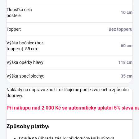
Tloušťka čela
10 cm
postele
:
Topper
:
Bez topperu
Výška bočnice (bez
60 cm
topperu): 55 cm
:
Výška opěrky hlavy
:
118 cm
Výška spací plochy
:
35 cm
Náklady na dopravu zboží rozlišujeme podle zvoleného způsobu
dopravy.
Při nákupu nad 2 000 Kč se automaticky uplatní 5% sleva n
Způsoby platby:
DOBÍRKA (úhrada zásilky při doručování kurýrovi)