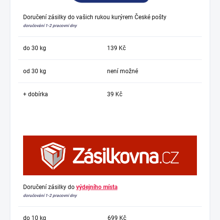
Doručení zásilky do vašich rukou kurýrem České pošty
doručování 1-2 pracovní dny
do 30 kg
139 Kč
od 30 kg
není možné
+ dobírka
39 Kč
Doručení zásilky do
výdejního místa
doručování 1-2 pracovní dny
do 10 kg
699 Kč