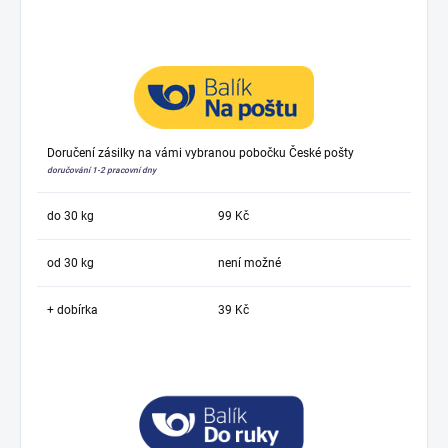
Doručení zásilky na vámi vybranou pobočku České pošty
doručování 1-2 pracovní dny
do 30 kg
99 Kč
od 30 kg
není možné
+ dobírka
39 Kč