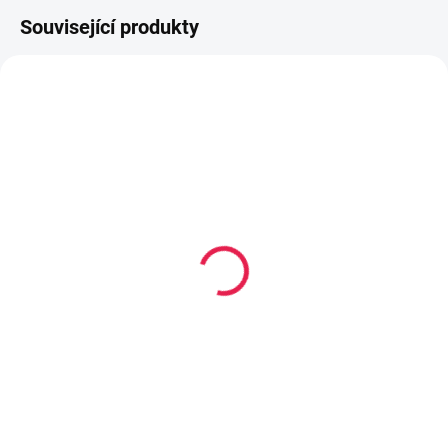
Související produkty
80-180 X 200 CM
80-180 X 200 CM
14-21 DNÍ
14-21 DNÍ
Termoelastická/Vysoce
Kapesní matrace
flexibilní/Vícekapsová
MONZA - 17 cm, H2
matrace TROGIR - 24
2 909 Kč
od
cm, H2,5
7 139 Kč
od
Detail
Detail