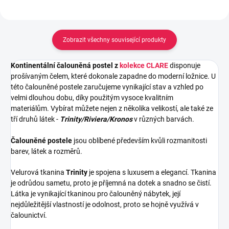
Zobrazit všechny související produkty
Kontinentální čalouněná postel z
kolekce CLARE
disponuje
prošívaným čelem, které dokonale zapadne do moderní ložnice. U
této čalouněné postele zaručujeme vynikající stav a vzhled po
velmi dlouhou dobu, díky použitým vysoce kvalitním
materiálům.
Vybírat můžete nejen z několika velikostí, ale také ze
tří druhů látek -
Trinity/Riviera/Kronos
v různých barvách.
Čalouněné postele
jsou oblíbené především kvůli rozmanitosti
barev, látek a rozměrů.
Velurová tkanina
Trinity
je spojena s luxusem a elegancí. Tkanina
je odrůdou sametu, proto je příjemná na dotek a snadno se čistí.
Látka je vynikající tkaninou pro čalouněný nábytek, její
nejdůležitější vlastností je odolnost, proto se hojně využívá v
čalounictví.