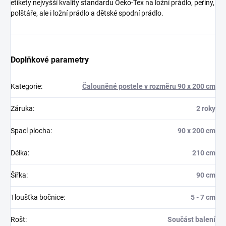
etikety nejvyšší kvality standardu Oeko-Tex na ložní prádlo, peřiny,
polštáře, ale i ložní prádlo a dětské spodní prádlo.
Doplňkové parametry
Kategorie
:
Čalouněné postele v rozměru 90 x 200 cm
Záruka
:
2 roky
Spací plocha
:
90 x 200 cm
Délka
:
210 cm
Šířka
:
90 cm
Tloušťka bočnice
:
5 - 7 cm
Rošt
:
Součást balení