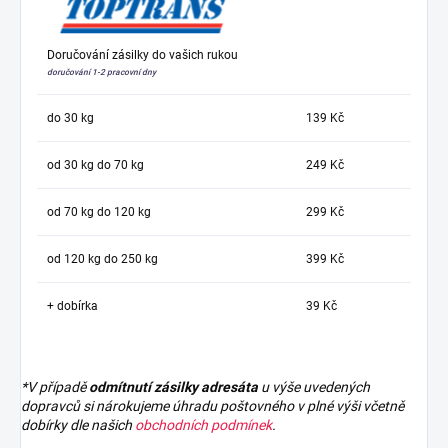
Doručování zásilky do vašich rukou
doručování 1-2 pracovní dny
do 30 kg
139 Kč
od 30 kg do 70 kg
249 Kč
od 70 kg do 120 kg
299 Kč
od 120 kg do 250 kg
399 Kč
+ dobírka
39 Kč
*V případě
odmítnutí zásilky adresáta
u výše uvedených
dopravců si nárokujeme úhradu poštovného v plné výši včetně
dobírky dle našich
obchodních podmínek
.