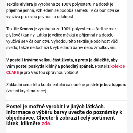
Textilie
Riviera
je vyrobana ze 100% polyesteru, na dotek je
příjemně jemná, vzhledem se podobá sametu. V čalounictví se
využívá pro svou pevnost a odolnost.
Textilie
Kronos
je vyrobana ze 100% polyesteru a řadí se mezi
plyšové tkaniny. Látka je velice měkká a příjemná na dotek,
využívá se v čalounictví. Výhodou této textilie je odolnost vůči
světlu, takže nedochází k vyblednutí barev nebo žmolkování.
V posteli trávíme velkou část života, a proto je důležité, aby
Vám postel poskytla klidný a pohodlný spánek.
Postel z
kolekce
CLARE
je pro Vás tou správnou volbou!
Základní cena této kontinentální čalouněné postele je
bez topperu
(vrchní krycí matrace).
Postel je možné vyrobit i v jiných látkách.
Informace o výběru barvy uveďte do poznámky k
objednávce. Chcete-li zobrazit celý sortiment
látek, klikněte
zde
.