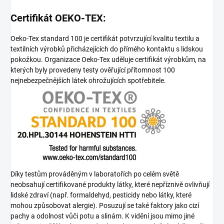
Certifikát OEKO-TEX:
Oeko-Tex standard 100 je certifikát potvrzující kvalitu textilu a
textilních výrobků přicházejících do přímého kontaktu s lidskou
pokožkou. Organizace Oeko-Tex uděluje certifikát výrobkům, na
kterých byly provedeny testy ověřující přítomnost 100
nejnebezpečnějších látek ohrožujících spotřebitele.
Díky testům prováděným v laboratořích po celém světě
neobsahují certifikované produkty látky, které nepříznivě ovlivňují
lidské zdraví (např. formaldehyd, pesticidy nebo látky, které
mohou způsobovat alergie). Posuzují se také faktory jako cizí
pachy a odolnost vůči potu a slinám. K vidění jsou mimo jiné