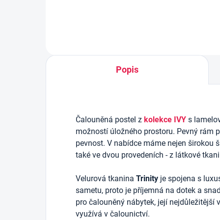
Popis
Čalouněná postel z
kolekce IVY
s lamelo
možností úložného prostoru.
Pevný rám po
pevnost. V nabídce máme nejen širokou šká
také ve dvou provedeních - z látkové tkan
Velurová tkanina
Trinity
je spojena s luxu
sametu, proto je příjemná na dotek a snadn
pro čalouněný nábytek, její nejdůležitější 
využívá v čalounictví.