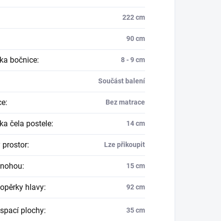
222 cm
90 cm
ka bočnice
:
8 - 9 cm
Součást balení
ce
:
Bez matrace
ka čela postele
:
14 cm
 prostor
:
Lze přikoupit
 nohou
:
15 cm
opěrky hlavy
:
92 cm
spací plochy
:
35 cm