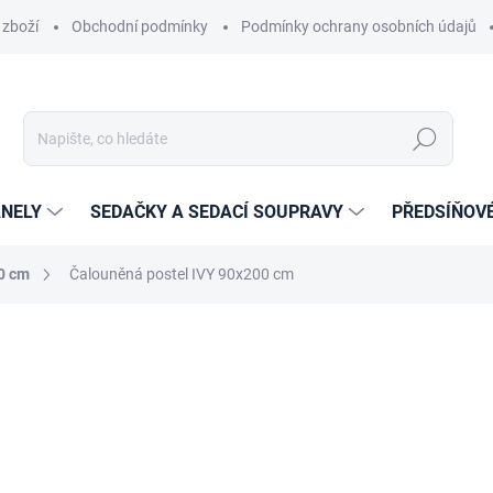
 zboží
Obchodní podmínky
Podmínky ochrany osobních údajů
Hledat
NELY
SEDAČKY A SEDACÍ SOUPRAVY
PŘEDSÍŇOV
0 cm
Čalouněná postel IVY 90x200 cm
cení
ZNAČKA:
ETAPIK
11 609 Kč
9 594,21 Kč
bez DPH
Měrná
ZVOLTE VARIANTU
cena: