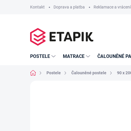
Přejít
Kontakt
Doprava a platba
Reklamace a vrácení
na
obsah
POSTELE
MATRACE
ČALOUNĚNÉ PA
Domů
Postele
Čalouněné postele
90 x 20
Neohodnoceno
Podrobnosti hodno