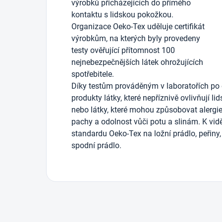
výrobků přicházejících do přímého
kontaktu s lidskou pokožkou.
Organizace Oeko-Tex uděluje certifikát
výrobkům, na kterých byly provedeny
testy ověřující přítomnost 100
nejnebezpečnějších látek ohrožujících
spotřebitele.
Díky testům prováděným v laboratořích po 
produkty látky, které nepříznivě ovlivňují li
nebo látky, které mohou způsobovat alergie)
pachy a odolnost vůči potu a slinám. K vidě
standardu Oeko-Tex na ložní prádlo, peřiny, 
spodní prádlo.