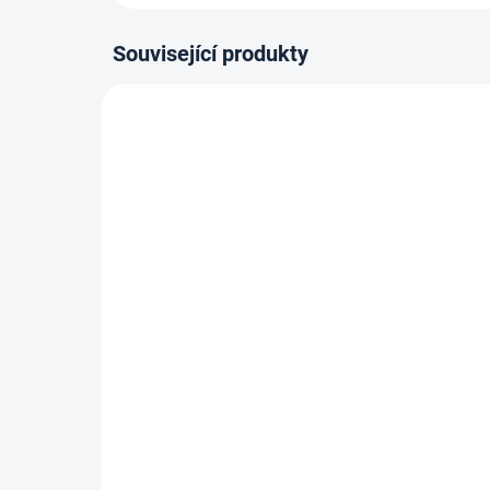
Související produkty
80-180 X 200 CM
80-180
14-21 DNÍ
Kapesní matrace VERONA
Vys
Plus - 22 cm, H2,5
flex
mat
3 559 Kč
Detail
H2,
od
5
od