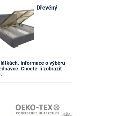
Dřevěný
h látkách. Informace o výběru
dnávce. Chcete-li zobrazit
e
.