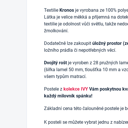
Textilie
Kronos
je vyrobana ze 100% polyes
Látka je velice měkká a příjemná na dotek
textilie je odolnost vůči světlu, takže ne
žmolkování.
Dodatečně lze zakoupit
úložný prostor (z
ložního prádla či nepotřebných věcí.
Dvojitý rošt
je vyroben z 28 pružných lam
(šířka lamel 50 mm, tloušťka 10 mm a v
všem typům matrací.
Postele z
kolekce IVY
Vám poskytnou kval
každý milovník spánku!
Základní cena této čalouněné postele je b
K posteli se můžete vybrat jednu z nabíz