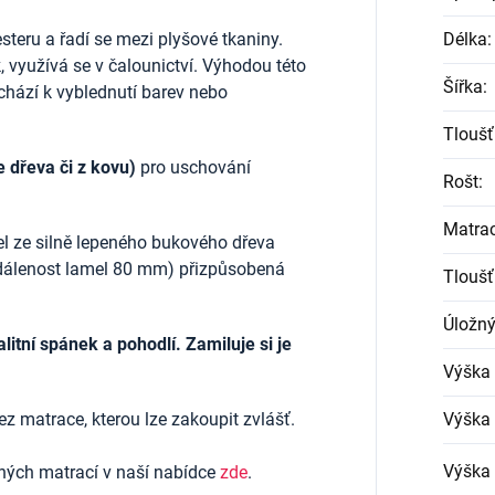
teru a řadí se mezi plyšové tkaniny.
Délka
:
, využívá se v čalounictví. Výhodou této
Šířka
:
dochází k vyblednutí barev nebo
Tloušť
e dřeva či z kovu)
pro uschování
Rošt
:
Matra
el ze silně lepeného bukového dřeva
zdálenost lamel 80 mm) přizpůsobená
Tloušť
Úložný
itní spánek a pohodlí. Zamiluje si je
Výška
ez matrace, kterou lze zakoupit zvlášť.
Výška 
Výška 
ených matrací v naší nabídce
zde
.