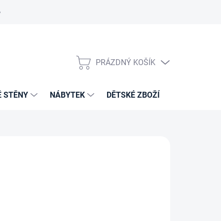
PRÁZDNÝ KOŠÍK
NÁKUPNÍ
KOŠÍK
É STĚNY
NÁBYTEK
DĚTSKÉ ZBOŽÍ
VZORNÍKY 