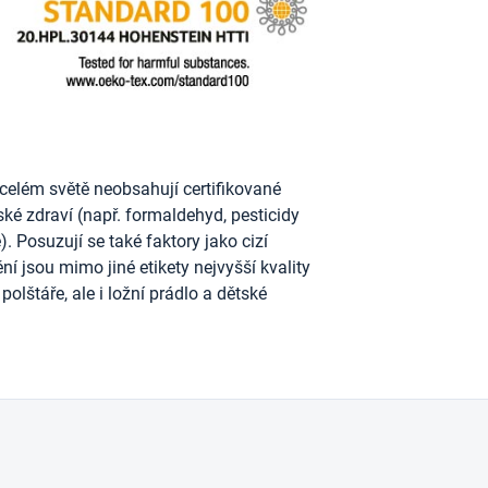
celém světě neobsahují certifikované
dské zdraví (např. formaldehyd, pesticidy
. Posuzují se také faktory jako cizí
ní jsou mimo jiné etikety nejvyšší kvality
polštáře, ale i ložní prádlo a dětské