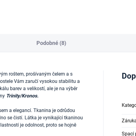
Podobné (8)
vým roštem, prošívaným
čelem a s
Dop
stele Vám zaručí vysokou stabilitu a
lu barev a velikostí, ale je na výběr
iny
Trinity/Kronos.
Katego
sem a elegancí. Tkanina je odrůdou
o se čistí. Látka je vynikající tkaninou
Záruk
vlastností je odolnost, proto se hojně
Spací 