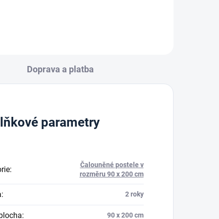
Doprava a platba
lňkové parametry
Čalouněné postele v
rie
:
rozměru 90 x 200 cm
a
:
2 roky
plocha
:
90 x 200 cm