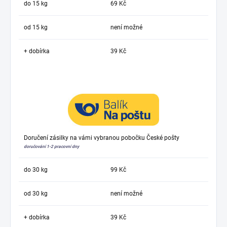
do 15 kg
69 Kč
od 15 kg
není možné
+ dobírka
39 Kč
Doručení zásilky na vámi vybranou pobočku České pošty
doručování 1-2 pracovní dny
do 30 kg
99 Kč
od 30 kg
není možné
+ dobírka
39 Kč