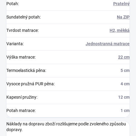
Potah
:
Pratelný
Sundatelný potah
:
Na ZIP
Tvrdost matrace
:
H2, měkká
Varianta
:
Jednostranná matrace
Výška matrace
:
22 cm
Termoelastická pěna
:
5 cm
Vysoce pružná PUR pěna
:
4 cm
Kapesní pružiny
:
12 cm
Potah matrace
:
1 cm
Náklady na dopravu zboží rozlišujeme podle zvoleného způsobu
dopravy.