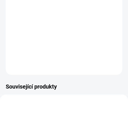
MOŽNOSTI DORUČENÍ
−
+
Přidat do košíku
Matrace je vysoká 22 cm obsažená jádrem z kapesních pružin a
termoelastické pěny.
DETAILNÍ INFORMACE
ZEPTAT SE
HLÍDAT
Související produkty