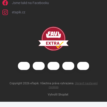
Jsme také na Facebooku
etapik.cz
Copyright 2026
eTapik
. Všechna práva vyhrazena.
Upravit nastavení
cookies
Vytvořil Shoptet