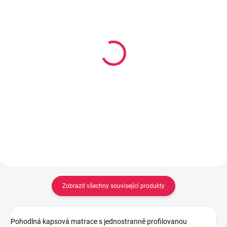
14-21 DNÍ
14-21 DNÍ
Hygienický nepropustný
Hygienický nepropustný
chránič na matraci s PVC
chránič na matraci s PVC
- 180 x 200 cm
- 140 x 200 cm
314 Kč
254 Kč
Do košíku
Do košíku
Zobrazit všechny související produkty
Pohodlná kapsová matrace s jednostranně profilovanou