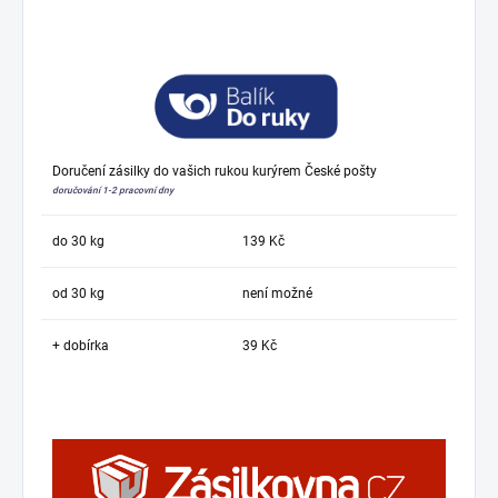
Doručení zásilky do vašich rukou kurýrem České pošty
doručování 1-2 pracovní dny
do 30 kg
139 Kč
od 30 kg
není možné
+ dobírka
39 Kč