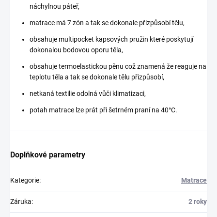
náchylnou páteř,
matrace má 7 zón a tak se dokonale přizpůsobí tělu,
obsahuje multipocket kapsových pružin které poskytují
dokonalou bodovou oporu těla,
obsahuje termoelastickou pěnu což znamená že reaguje na
teplotu těla a tak se dokonale tělu přizpůsobí,
netkaná textilie odolná vůči klimatizaci,
potah matrace lze prát při šetrném praní na 40°C.
Doplňkové parametry
Kategorie
:
Matrace
Záruka
:
2 roky