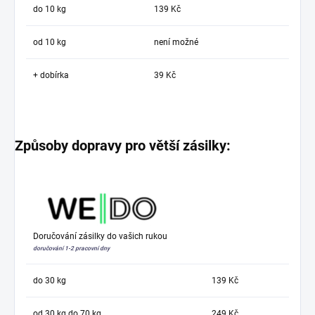
do 10 kg
139 Kč
od 10 kg
není možné
+ dobírka
39 Kč
Způsoby dopravy pro větší zásilky:
Doručování zásilky do vašich rukou
doručování 1-2 pracovní dny
do 30 kg
139 Kč
od 30 kg do 70 kg
249 Kč