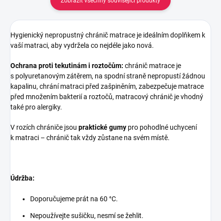
Zobrazit všechny související produkty
Hygienický nepropustný chránič matrace je ideálním doplňkem k
vaší matraci, aby vydržela co nejdéle jako nová.
Ochrana proti tekutinám i roztočům:
chránič matrace je
s polyuretanovým zátěrem, na spodní straně nepropustí žádnou
kapalinu, chrání matraci před zašpiněním, zabezpečuje matrace
před množením bakterií a roztočů, matracový chránič je vhodný
také pro alergiky.
V rozích chrániče jsou
praktické gumy
pro pohodlné uchycení
k matraci – chránič tak vždy zůstane na svém místě.
Údržba:
Doporučujeme prát na 60 °C.
Nepoužívejte sušičku, nesmí se žehlit.