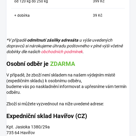
od 120 kg do 250 kg
399 Kč
+ dobírka
39 Kč
*V případě
odmítnutí zásilky adresáta
u výše uvedených
dopravců si nárokujeme úhradu poštovného v plné výši včetně
dobírky dle našich
obchodních podmínek
.
Osobní odběr je
ZDARMA
V případě, že zboží není skladem na našem výdejním místě
(expedičním skladu) k osobnímu odběru,
budeme vás po naskladnění informovat a upřesníme vám termín
odběru.
Zboží si můžete vyzvednout na níže uvedené adrese:
Expedniční sklad Havířov (CZ)
Kpt. Jasioka 1380/29a
735 64 Havířov