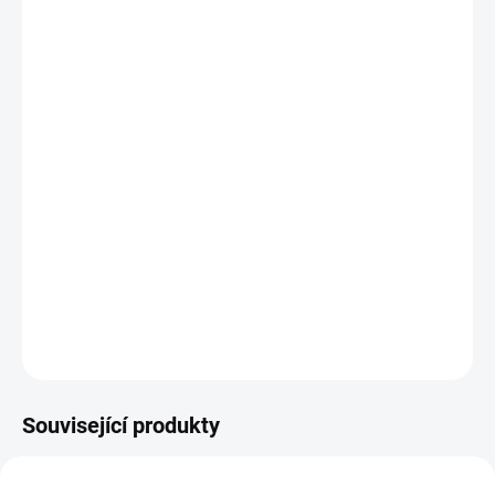
cena:
MŮŽEME
DORUČIT DO:
27.8.2026
MOŽNOSTI
DORUČENÍ
−
+
Přidat do košíku
Hygienický nepropustný chránič matrace je ideálním doplňkem k
vaší matraci, aby vydržela co nejdéle jako nová.
DETAILNÍ INFORMACE
ZEPTAT SE
HLÍDAT
Související produkty
80-180 X 200 CM
80-180 X 200 CM