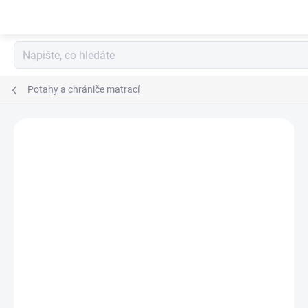
Přejít
na
obsah
Potahy a chrániče matrací
Neohodnoceno
Podrobnosti hodnocení
ZNAČKA:
PUPYHOU