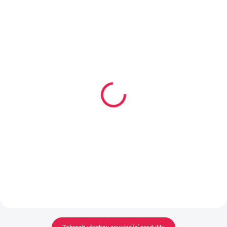
14-21 DNÍ
14-21 DNÍ
Pěnová matrace RIMINI
Pěnová matrace IBIZA -
Premium - 25 cm, H3
23 cm, H3
4 339 Kč
3 659 Kč
od
od
Detail
Detail