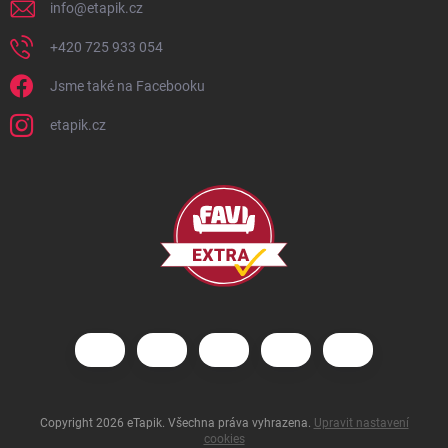
info
@
etapik.cz
+420 725 933 054
Jsme také na Facebooku
etapik.cz
Copyright 2026
eTapik
. Všechna práva vyhrazena.
Upravit nastavení
cookies