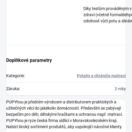
Díky testům prováděným v la
zdraví (včetně formaldehyd
odolnost vůči potu a sliná
Doplňkové parametry
Kategorie
:
Potahy a chrániče matrací
Záruka
:
2 roky
PUPYhou je předním výrobcem a distributorem praktických a
užitečných věcí do jakékoliv domácnosti. Především se zabývají
bezpečím pro děti, dětskými hračkami a ochranou např. matrací.
PUPYhou je ryze česká firma sídlící v Moravskoslezském kraji.
Nabízí široký sortiment produktů, aby uspokojil i náročné klienty.