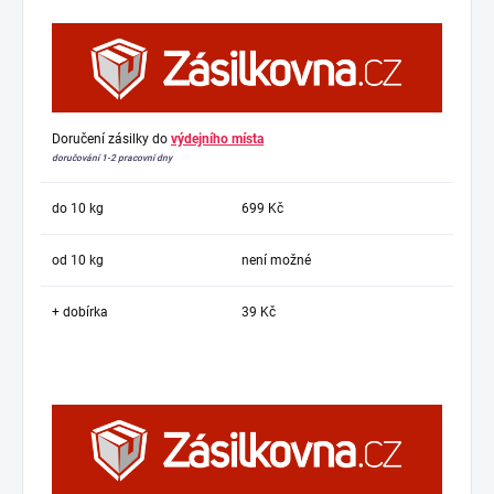
Doručení zásilky do
výdejního místa
doručování 1-2 pracovní dny
do 10 kg
699 Kč
od 10 kg
není možné
+ dobírka
39 Kč