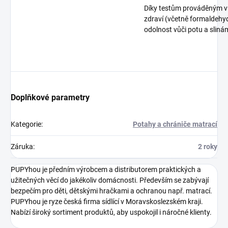
Díky testům prováděným v la
zdraví (včetně formaldehyd
odolnost vůči potu a sliná
Doplňkové parametry
Kategorie
:
Potahy a chrániče matrací
Záruka
:
2 roky
PUPYhou je předním výrobcem a distributorem praktických a
užitečných věcí do jakékoliv domácnosti. Především se zabývají
bezpečím pro děti, dětskými hračkami a ochranou např. matrací.
PUPYhou je ryze česká firma sídlící v Moravskoslezském kraji.
Nabízí široký sortiment produktů, aby uspokojil i náročné klienty.