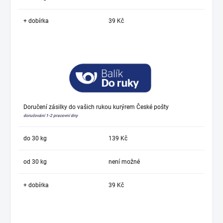
+ dobírka
39 Kč
Doručení zásilky do vašich rukou kurýrem České pošty
doručování 1-2 pracovní dny
do 30 kg
139 Kč
od 30 kg
není možné
+ dobírka
39 Kč