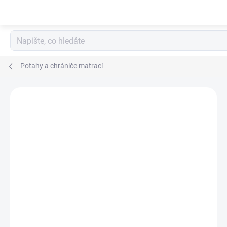
Přejít
na
obsah
Potahy a chrániče matrací
Neohodnoceno
Podrobnosti hodnocení
ZNAČKA:
PUPYHOU