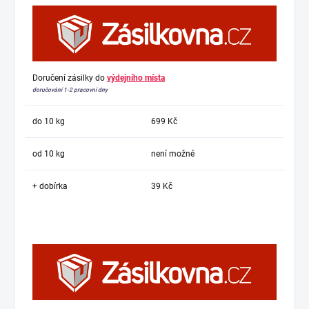
Doručení zásilky do
výdejního místa
doručování 1-2 pracovní dny
do 10 kg
699 Kč
od 10 kg
není možné
+ dobírka
39 Kč