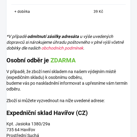
+ dobírka
39 Kč
*V případě
odmítnutí zásilky adresáta
u výše uvedených
dopravců si nárokujeme úhradu poštovného v plné výši včetně
dobírky dle našich
obchodních podmínek
.
Osobní odběr je
ZDARMA
V případě, že zboží není skladem na našem výdejním místě
(expedičním skladu) k osobnímu odběru,
budeme vás po naskladnění informovat a upřesníme vám termín
odběru.
Zboží si můžete vyzvednout na níže uvedené adrese:
Expedniční sklad Havířov (CZ)
Kpt. Jasioka 1380/29a
735 64 Havířov
Prostřední Suchá