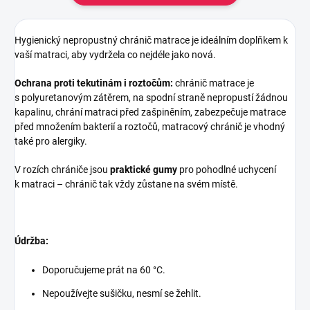
Hygienický nepropustný chránič matrace je ideálním doplňkem k
vaší matraci, aby vydržela co nejdéle jako nová.
Ochrana proti tekutinám i roztočům:
chránič matrace je
s polyuretanovým zátěrem, na spodní straně nepropustí žádnou
kapalinu, chrání matraci před zašpiněním, zabezpečuje matrace
před množením bakterií a roztočů, matracový chránič je vhodný
také pro alergiky.
V rozích chrániče jsou
praktické gumy
pro pohodlné uchycení
k matraci – chránič tak vždy zůstane na svém místě.
Údržba:
Doporučujeme prát na 60 °C.
Nepoužívejte sušičku, nesmí se žehlit.