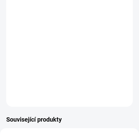
cena:
MŮŽEME
DORUČIT DO:
27.8.2026
MOŽNOSTI
DORUČENÍ
−
+
Přidat do košíku
Hygienický nepropustný chránič matrace je ideálním doplňkem k
vaší matraci, aby vydržela co nejdéle jako nová.
DETAILNÍ INFORMACE
ZEPTAT SE
HLÍDAT
Související produkty
80-180 X 200 CM
80-180 X 200 CM