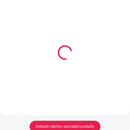
14-21 DNÍ
14-21 DNÍ
Pěnová matrace TORINO
Pěnová matrace PORTO
- 20 cm, H3
- 16 cm, H3
2 919 Kč
2 469 Kč
od
od
Detail
Detail
Zobrazit všechny související produkty