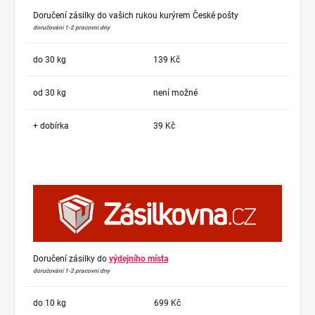
Doručení zásilky do vašich rukou kurýrem České pošty
doručování 1-2 pracovní dny
do 30 kg
139 Kč
od 30 kg
není možné
+ dobírka
39 Kč
Doručení zásilky do
výdejního místa
doručování 1-2 pracovní dny
do 10 kg
699 Kč