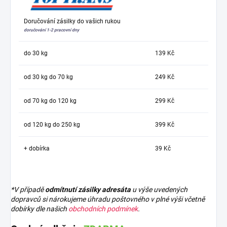
Doručování zásilky do vašich rukou
doručování 1-2 pracovní dny
do 30 kg
139 Kč
od 30 kg do 70 kg
249 Kč
od 70 kg do 120 kg
299 Kč
od 120 kg do 250 kg
399 Kč
+ dobírka
39 Kč
*V případě
odmítnutí zásilky adresáta
u výše uvedených
dopravců si nárokujeme úhradu poštovného v plné výši včetně
dobírky dle našich
obchodních podmínek
.