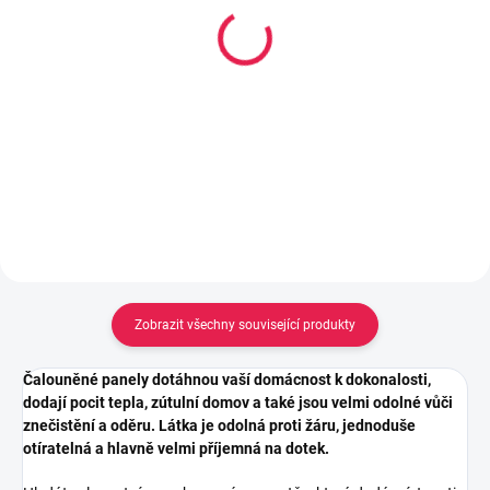
14-21 DNÍ
Kobercová oboustranně
Nalepovací oboustranné
lepící páska s textilní
suché zipy na zeď - 4ks
výztuhou, 50mm x 10 m
1x17 cm
69 Kč
129 Kč
Do košíku
Do košíku
Zobrazit všechny související produkty
Čalouněné panely dotáhnou vaší domácnost k dokonalosti,
dodají pocit tepla, zútulní domov a také jsou velmi odolné vůči
znečistění a oděru. Látka je odolná proti žáru, jednoduše
otíratelná a hlavně velmi příjemná na dotek.