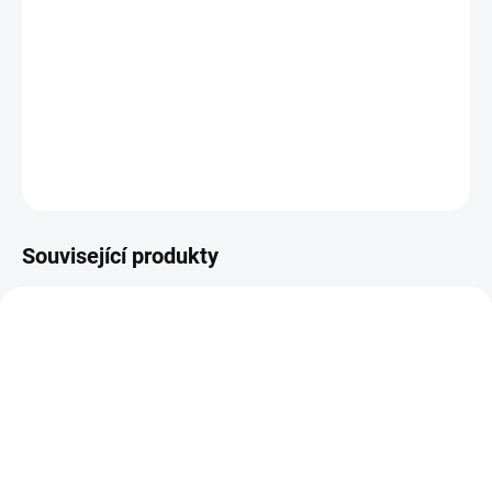
DETAILNÍ INFORMACE
ZEPTAT SE
HLÍDAT
Související produkty
14-21 DNÍ