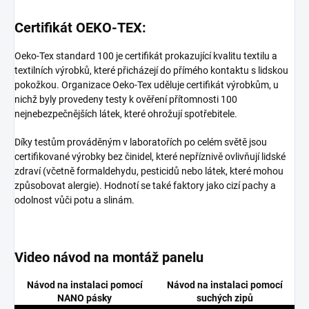
Certifikát OEKO-TEX:
Oeko-Tex standard 100 je certifikát prokazující kvalitu textilu a
textilních výrobků, které přicházejí do přímého kontaktu s lidskou
pokožkou. Organizace Oeko-Tex uděluje certifikát výrobkům, u
nichž byly provedeny testy k ověření přítomnosti 100
nejnebezpečnějších látek, které ohrožují spotřebitele.
Díky testům prováděným v laboratořích po celém světě jsou
certifikované výrobky bez činidel, které nepříznivě ovlivňují lidské
zdraví (včetně formaldehydu, pesticidů nebo látek, které mohou
způsobovat alergie). Hodnotí se také faktory jako cizí pachy a
odolnost vůči potu a slinám.
Video návod na montáž panelu
Návod na instalaci pomocí
Návod na instalaci pomocí
NANO pásky
suchých zipů