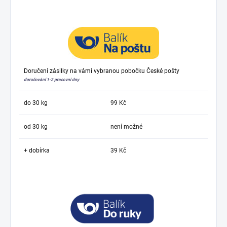
Doručení zásilky na vámi vybranou pobočku České pošty
doručování 1-2 pracovní dny
do 30 kg
99 Kč
od 30 kg
není možné
+ dobírka
39 Kč