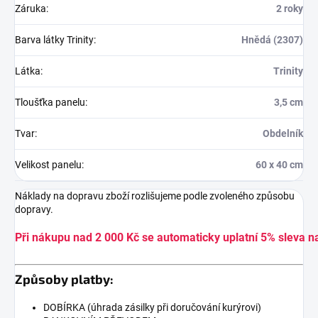
Záruka
:
2 roky
Barva látky Trinity
:
Hnědá (2307)
Látka
:
Trinity
Tloušťka panelu
:
3,5 cm
Tvar
:
Obdelník
Velikost panelu
:
60 x 40 cm
Náklady na dopravu zboží rozlišujeme podle zvoleného způsobu
dopravy.
Při nákupu nad 2 000 Kč se automaticky uplatní 5% sleva n
Způsoby platby:
DOBÍRKA (úhrada zásilky při doručování kurýrovi)