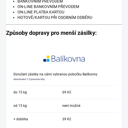
BANKOVNÍM PŘEVODEM
ON-LINE BANKOVNÍM PŘEVODEM
ON-LINE PLATBA KARTOU
HOTOVĚ/KARTOU PŘI OSOBNÍM ODBĚRU
Způsoby dopravy pro menší zásilky:
Doručení zásilky na vámi vybranou pobočku Balíkovny
doručování 1-2 pracovní dny
do 15 kg
69 Kč
od 15 kg
není možné
+ dobírka
39 Kč