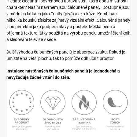
Hledáte elegantní povrchovou úpravu stěn, která dodá místnosti
charakter? Naším návrhem jsou čalouněné panely. Dostupné jsou
v módních látkách jako Trinity (plyš) a eko-kůže. Kombinací
několika kousků získáte zajímavý vizuální efekt. Čalouněné panely
jsou perfektní jako podpěra hlavy u postele. Měkká pěna a
příjemná textura látky použitá na výrobu panelu umožní čtení knih
a sledování televize v sedě.
Další výhodou čalouněných panelů je absorpce zvuku. Pokud je
umístíte na větší plochu, tak to pomůže odhlučnit prostor.
Instalace nástěnných čalouněných panelů je jednoduchá a
nevyžaduje žádné vrtání do stěn.