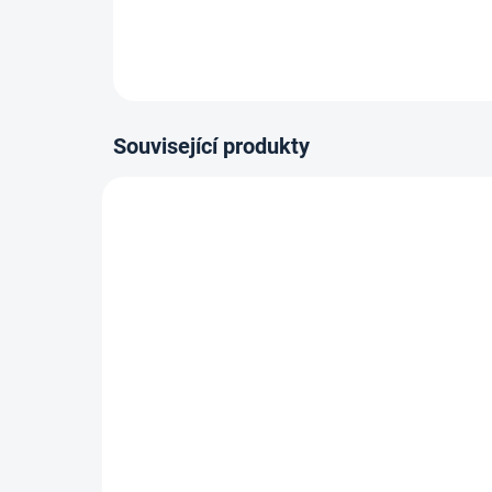
Související produkty
14-21 DNÍ
Kobercová oboustranně
Obou
lepící páska s textilní
pásk