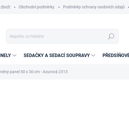
 zboží
Obchodní podmínky
Podmínky ochrany osobních údajů
Hledat
NELY
SEDAČKY A SEDACÍ SOUPRAVY
PŘEDSÍŇOV
něný panel 50 x 30 cm - Azurová 2313
cení
ZNAČKA:
ETAPIK
359 Kč
256 Kč
211,57 Kč bez DPH
Měrná
14-21 DNÍ
cena: