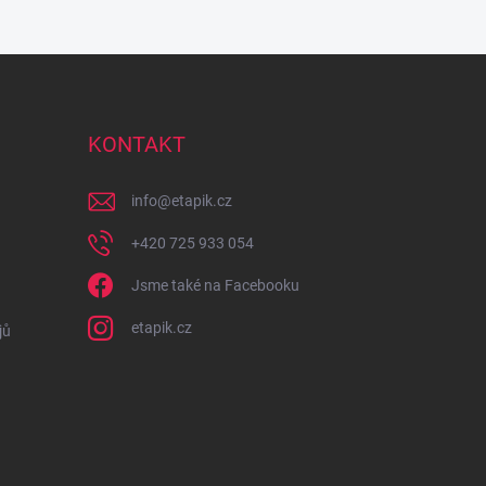
KONTAKT
info
@
etapik.cz
+420 725 933 054
Jsme také na Facebooku
etapik.cz
jů