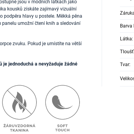
ostupné jsou v módních látkách jako
lika kousků získáte zajímavý vizuální
Záruk
ako podpěra hlavy u postele. Měkká pěna
u panelu umožní čtení knih a sledování
Barva l
Látka
:
rpce zvuku. Pokud je umístíte na větší
Tloušť
ů je jednoduchá a nevyžaduje žádné
Tvar
:
Veliko