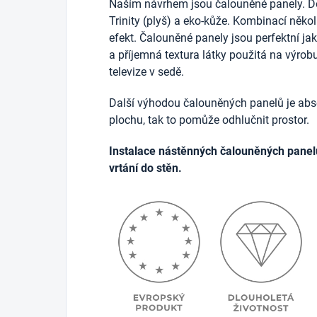
Naším návrhem jsou čalouněné panely. D
Trinity (plyš) a eko-kůže. Kombinací něko
efekt. Čalouněné panely jsou perfektní j
a příjemná textura látky použitá na výrob
televize v sedě.
Další výhodou čalouněných panelů je abso
plochu, tak to pomůže odhlučnit prostor.
Instalace nástěnných čalouněných panel
vrtání do stěn.