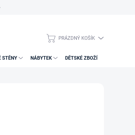
PRÁZDNÝ KOŠÍK
NÁKUPNÍ
KOŠÍK
É STĚNY
NÁBYTEK
DĚTSKÉ ZBOŽÍ
VZORNÍKY 