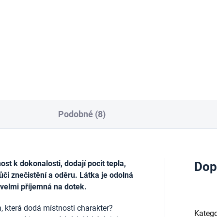
213 Kč
 Kč
Do košíku
Do košíku
Podobné (8)
t k dokonalosti, dodají pocit tepla,
Dop
ůči znečistění a oděru. Látka je odolná
 velmi příjemná na dotek.
, která dodá místnosti charakter?
Katego