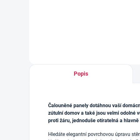
výztuhou, 50mm x 5 m
160
46 Kč
Do košíku
Popis
Čalouněné panely dotáhnou vaší domácnos
zútulní domov a také jsou velmi odolné v
proti žáru, jednoduše otíratelná a hlavně
Hledáte elegantní povrchovou úpravu stěn