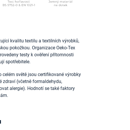
ící kvalitu textilu a textilních výrobků,
idskou pokožkou. Organizace Oeko-Tex
provedeny testy k ověření přítomnosti
jí spotřebitele.
 celém světě jsou certifikované výrobky
ské zdraví (včetně formaldehydu,
vat alergie). Hodnotí se také faktory
nám.
u