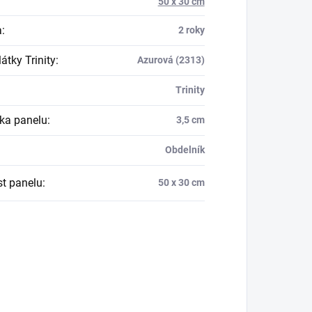
50 x 30 cm
a
:
2 roky
átky Trinity
:
Azurová (2313)
Trinity
ka panelu
:
3,5 cm
Obdelník
st panelu
:
50 x 30 cm