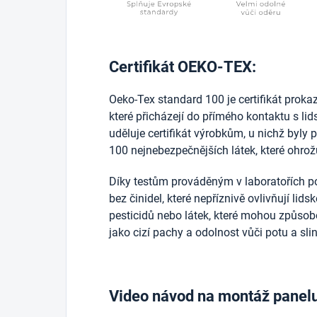
Certifikát OEKO-TEX:
Oeko-Tex standard 100 je certifikát prokazuj
které přicházejí do přímého kontaktu s l
uděluje certifikát výrobkům, u nichž byly 
100 nejnebezpečnějších látek, které ohrožu
Díky testům prováděným v laboratořích po
bez činidel, které nepříznivě ovlivňují lid
pesticidů nebo látek, které mohou způsobo
jako cizí pachy a odolnost vůči potu a sli
Video návod na montáž panel