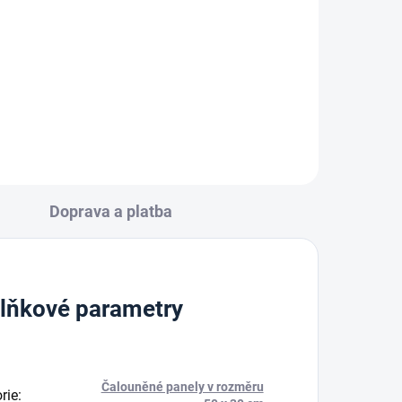
výztuhou, 50mm x 10 m
69 Kč
Do košíku
Doprava a platba
lňkové parametry
Čalouněné panely v rozměru
rie
: