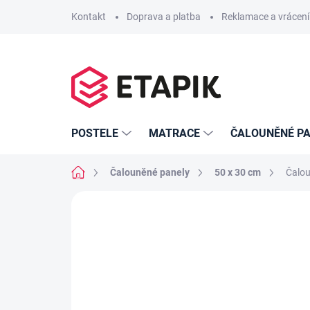
Přejít
Kontakt
Doprava a platba
Reklamace a vrácení
na
obsah
POSTELE
MATRACE
ČALOUNĚNÉ PA
Domů
Čalouněné panely
50 x 30 cm
Čalou
Neohodnoceno
Podrobnosti hodno