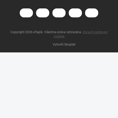
Copyright 2026
eTapik
. Všechna práva vyhrazena.
Upravit nastavení
cookies
Vytvořil Shoptet