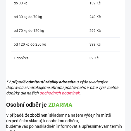
do 30 kg
139 Kč
od 30 kg do 70 kg
249 Kč
od 70 kg do 120 kg
299 Kč
od 120 kg do 250 kg
399 Kč
+ dobírka
39 Kč
*V případě
odmítnutí zásilky adresáta
u výše uvedených
dopravců si nárokujeme úhradu poštovného v plné výši včetně
dobírky dle našich
obchodních podmínek
.
Osobní odběr je
ZDARMA
V případě, že zboží není skladem na našem výdejním místě
(expedičním skladu) k osobnímu odběru,
budeme vás po naskladnění informovat a upřesníme vám termín