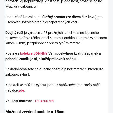
nábytek, její nejdůležitější vlastností je odolnost, proto se hojně
využívá v čalounictví.
Dodatečně lze zakoupit
úložný prostor (ze dřeva či z kovu)
pro
uschování ložního prádla či nepotřebných věcí.
Dvojitý rošt
je vyroben z 28 pružných lamel ze silně lepeného
bukového dřeva (šířka lamel 50 mm, tloušťka 10 mm a vzdálenost
lamel 80 mm) přizpůsobená všem typům matrací.
Postele z
kolekce JOHNNY
Vám poskytnou kvalitní spánek a
pohodlí. Zamiluje si je každý milovník spánku!
Základní cena této čalouněné postele je bez matrace, kterou lze
zakoupit zvlášť.
K posteli se můžete vybrat jednu z nabízených matrací v naší
nabídce
zde
.
Velikost matrace:
180x200 cm
Možnost zvýšení postele o 15cm: