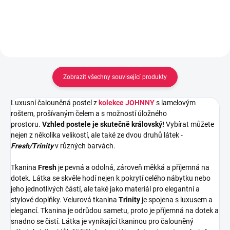
Zobrazit všechny související produkty
Luxusní čalouněná postel z
kolekce JOHNNY
s lamelovým
roštem, prošívaným čelem a s možností úložného
prostoru.
Vzhled postele je skutečně královský!
V
ybírat můžete
nejen z několika velikostí, ale také ze dvou druhů látek -
Fresh/Trinity
v různých barvách.
Tkanina
Fresh
je pevná a odolná, zároveň měkká a příjemná na
dotek. Látka se skvěle hodí nejen k pokrytí celého nábytku nebo
jeho jednotlivých částí, ale také jako materiál pro elegantní a
stylové doplňky.
Velurová tkanina
Trinity
je spojena s luxusem a
elegancí. Tkanina je odrůdou sametu, proto je příjemná na dotek a
snadno se čistí. Látka je vynikající tkaninou pro čalouněný