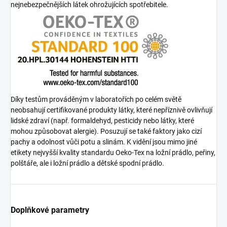
nejnebezpečnějších látek ohrožujících spotřebitele.
Díky testům prováděným v laboratořích po celém světě
neobsahují certifikované produkty látky, které nepříznivě ovlivňují
lidské zdraví (např. formaldehyd, pesticidy nebo látky, které
mohou způsobovat alergie). Posuzují se také faktory jako cizí
pachy a odolnost vůči potu a slinám. K vidění jsou mimo jiné
etikety nejvyšší kvality standardu Oeko-Tex na ložní prádlo, peřiny,
polštáře, ale i ložní prádlo a dětské spodní prádlo.
Doplňkové parametry