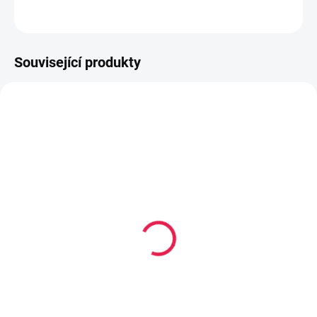
ZEPTAT SE
HLÍDAT
Související produkty
80-180 X 200 CM
80-180 X 200 CM
14-21 DNÍ
14-21 DNÍ
Latexová/Termoelastická/Kapesní
Kapesní matrace
matrace MILANO - 20 cm, H2
VERONA - 18 cm, H2,5
4 009 Kč
3 139 Kč
od
od
Detail
Detail