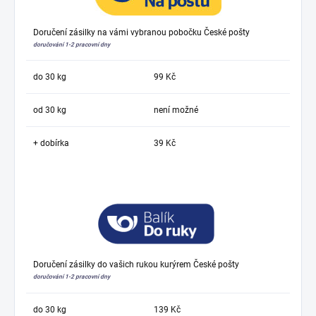
Doručení zásilky na vámi vybranou pobočku České pošty
doručování 1-2 pracovní dny
do 30 kg
99 Kč
od 30 kg
není možné
+ dobírka
39 Kč
Doručení zásilky do vašich rukou kurýrem České pošty
doručování 1-2 pracovní dny
do 30 kg
139 Kč