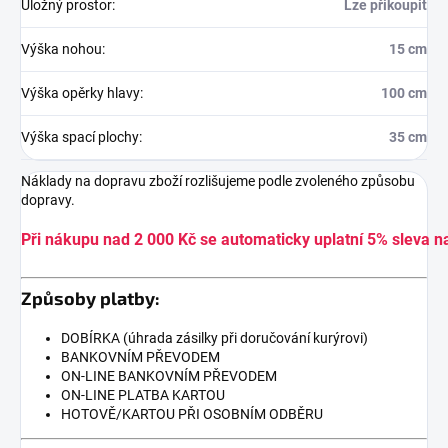
Úložný prostor
:
Lze přikoupit
Výška nohou
:
15 cm
Výška opěrky hlavy
:
100 cm
Výška spací plochy
:
35 cm
Náklady na dopravu zboží rozlišujeme podle zvoleného způsobu
dopravy.
Při nákupu nad 2 000 Kč se automaticky uplatní 5% sleva n
Způsoby platby:
DOBÍRKA (úhrada zásilky při doručování kurýrovi)
BANKOVNÍM PŘEVODEM
ON-LINE BANKOVNÍM PŘEVODEM
ON-LINE PLATBA KARTOU
HOTOVĚ/KARTOU PŘI OSOBNÍM ODBĚRU