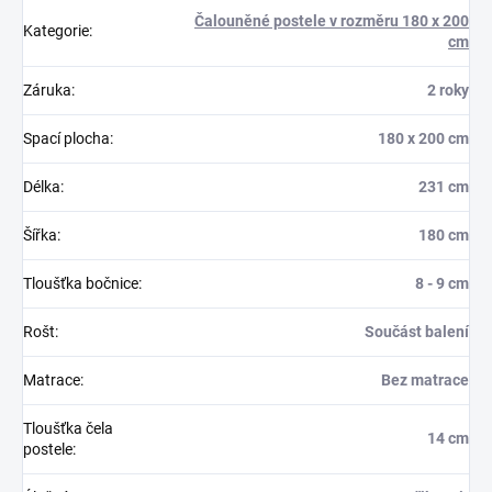
Čalouněné postele v rozměru 180 x 200
Kategorie
:
cm
Záruka
:
2 roky
Spací plocha
:
180 x 200 cm
Délka
:
231 cm
Šířka
:
180 cm
Tloušťka bočnice
:
8 - 9 cm
Rošt
:
Součást balení
Matrace
:
Bez matrace
Tloušťka čela
14 cm
postele
: