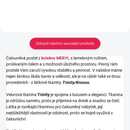
Zobrazit všechny související produkty
Čalouněná postel z
kolekce MERYL
s lamelovým roštem,
prošívaným
čelem a s možností úložného prostoru.
Pevný rám
postele Vám zaručí vysokou stabilitu a pevnost. V nabídce máme
nejen širokou škálu barev a velikostí, ale je na výběr také ve dvou
provedeních - z látkové tkaniny
Trinity/Kronos.
Velurová tkanina
Trinity
je spojena s luxusem a elegancí. Tkanina
je odrůdou sametu, proto je příjemná na dotek a snadno se čistí.
Látka je vynikající tkaninou pro čalouněný nábytek, její
nejdůležitější vlastností je odolnost, proto se hojně využívá v
čalounictví.