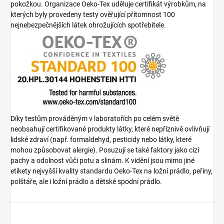
pokožkou. Organizace Oeko-Tex uděluje certifikát výrobkům, na
kterých byly provedeny testy ověřující přítomnost 100
nejnebezpečnějších látek ohrožujících spotřebitele.
Díky testům prováděným v laboratořích po celém světě
neobsahují certifikované produkty látky, které nepříznivě ovlivňují
lidské zdraví (např. formaldehyd, pesticidy nebo látky, které
mohou způsobovat alergie). Posuzují se také faktory jako cizí
pachy a odolnost vůči potu a slinám. K vidění jsou mimo jiné
etikety nejvyšší kvality standardu Oeko-Tex na ložní prádlo, peřiny,
polštáře, ale i ložní prádlo a dětské spodní prádlo.