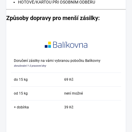
HOTOVĚ/KARTOU PŘI OSOBNÍM ODBĚRU
Způsoby dopravy pro menší zásilky:
Doručení zásilky na vámi vybranou pobočku Balíkovny
doručování 1-2 pracovní dny
do 15 kg
69 Kč
od 15 kg
není možné
+ dobírka
39 Kč