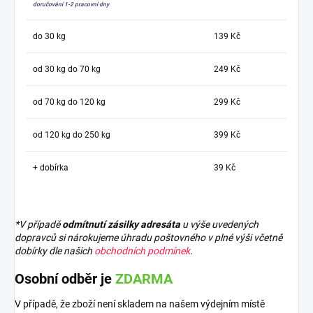
doručování 1-2 pracovní dny
do 30 kg
139 Kč
od 30 kg do 70 kg
249 Kč
od 70 kg do 120 kg
299 Kč
od 120 kg do 250 kg
399 Kč
+ dobírka
39 Kč
*V případě
odmítnutí zásilky adresáta
u výše uvedených
dopravců si nárokujeme úhradu poštovného v plné výši včetně
dobírky dle našich
obchodních podmínek
.
Osobní odběr je
ZDARMA
V případě, že zboží není skladem na našem výdejním místě