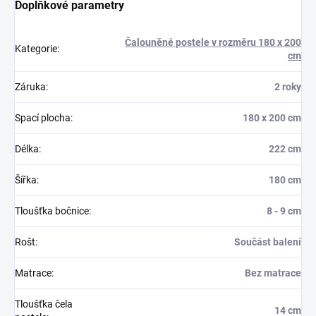
Doplňkové parametry
Čalouněné postele v rozměru 180 x 200
Kategorie
:
cm
Záruka
:
2 roky
Spací plocha
:
180 x 200 cm
Délka
:
222 cm
Šířka
:
180 cm
Tloušťka bočnice
:
8 - 9 cm
Rošt
:
Součást balení
Matrace
:
Bez matrace
Tloušťka čela
14 cm