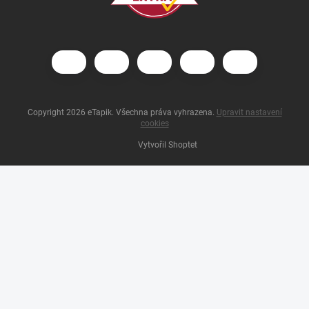
Copyright 2026
eTapik
. Všechna práva vyhrazena.
Upravit nastavení
cookies
Vytvořil Shoptet