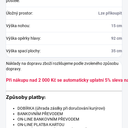
postele
:
Úložný prostor
:
Lze přikoupit
Výška nohou
:
15 cm
Výška opěrky hlavy
:
92 cm
Výška spací plochy
:
35 cm
Náklady na dopravu zboží rozlišujeme podle zvoleného způsobu
dopravy.
Při nákupu nad 2 000 Kč se automaticky uplatní 5% sleva n
Způsoby platby:
DOBÍRKA (úhrada zásilky při doručování kurýrovi)
BANKOVNÍM PŘEVODEM
ON-LINE BANKOVNÍM PŘEVODEM
ON-LINE PLATBA KARTOU