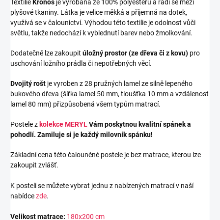
Textilie
Kronos
je vyrobana ze 100% polyesteru a řadí se mezi
plyšové tkaniny. Látka je velice měkká a příjemná na dotek,
využívá se v čalounictví. Výhodou této textilie je odolnost vůči
světlu, takže nedochází k vyblednutí barev nebo žmolkování.
Dodatečně lze zakoupit
úložný prostor (ze dřeva či z kovu)
pro
uschování ložního prádla či nepotřebných věcí.
Dvojitý rošt
je vyroben z 28 pružných lamel ze silně lepeného
bukového dřeva (šířka lamel 50 mm, tloušťka 10 mm a vzdálenost
lamel 80 mm) přizpůsobená všem typům matrací.
Postele z
kolekce MERYL
Vám poskytnou kvalitní spánek a
pohodlí. Zamiluje si je každý milovník spánku!
Základní cena této čalouněné postele je bez matrace, kterou lze
zakoupit zvlášť.
K posteli se můžete vybrat jednu z nabízených matrací v naší
nabídce
zde
.
Velikost matrace:
180x200 cm