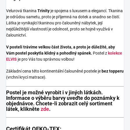
Velurová tkanina
Trinity
je spojena s luxusem a elegancí. Tkanina
je odrůdou sametu, proto je příjemná na dotek a snadno se čistí.
Látka je vynikající tkaninou pro čalouněný nábytek, její
nejdůležitější vlastností je odolnost, proto se hojně využívá v
čalounictví.
V posteli trávíme velkou část života, a proto je důležité, aby
Vám postel poskytla klidný a pohodlný spánek.
Postel z
kolekce
ELVIS
je pro Vás tou správnou volbou!
Základní cena této kontinentální čalouněné postele je
bez topperu
(vrchní krycí matrace).
Postel je možné vyrobit i v jiných látkách.
Informace o výběru barvy uveďte do poznámky k
objednávce. Chcete-li zobrazit celý sortiment
látek, klikněte
zde
.
Certifikát OEKO-TEX: