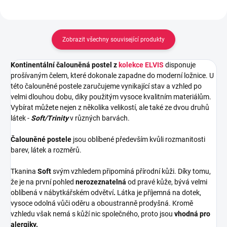
Zobrazit všechny související produkty
Kontinentální čalouněná postel z
kolekce ELVIS
disponuje
prošívaným čelem, které dokonale zapadne do moderní ložnice. U
této čalouněné postele zaručujeme vynikající stav a vzhled po
velmi dlouhou dobu, díky použitým vysoce kvalitním materiálům.
Vybírat můžete nejen z několika velikostí, ale také ze dvou druhů
látek -
Soft/Trinity
v různých barvách.
Čalouněné postele
jsou oblíbené především kvůli rozmanitosti
barev, látek a rozměrů.
Tkanina
Soft
svým vzhledem připomíná přírodní kůži. Díky tomu,
že je na první pohled
nerozeznatelná
od pravé kůže, bývá velmi
oblíbená v nábytkářském odvětví
.
Látka je příjemná na dotek,
vysoce odolná vůči oděru a oboustranně prodyšná. Kromě
vzhledu však nemá s kůží nic společného, proto jsou
vhodná pro
alergiky.