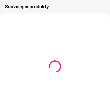
Související produkty
80-180 X 200 CM
80-180 X 200 CM
14-21 DNÍ
14-21 DNÍ
Termoelastická/Kapesní
Kapesní matrace
matrace ROMA Plus - 23
MONZA - 17 cm, H2
cm, H3
2 909 Kč
od
5 279 Kč
od
Detail
Detail