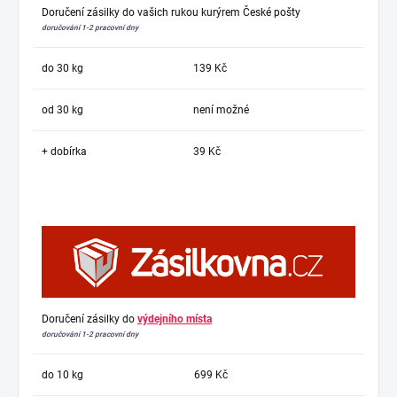
Doručení zásilky do vašich rukou kurýrem České pošty
doručování 1-2 pracovní dny
do 30 kg
139 Kč
od 30 kg
není možné
+ dobírka
39 Kč
Doručení zásilky do
výdejního místa
doručování 1-2 pracovní dny
do 10 kg
699 Kč