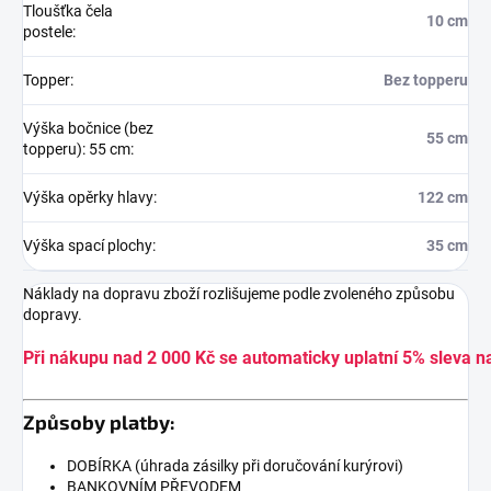
Tloušťka čela
10 cm
postele
:
Topper
:
Bez topperu
Výška bočnice (bez
55 cm
topperu): 55 cm
:
Výška opěrky hlavy
:
122 cm
Výška spací plochy
:
35 cm
Náklady na dopravu zboží rozlišujeme podle zvoleného způsobu
dopravy.
Při nákupu nad 2 000 Kč se automaticky uplatní 5% sleva n
Způsoby platby:
DOBÍRKA (úhrada zásilky při doručování kurýrovi)
BANKOVNÍM PŘEVODEM