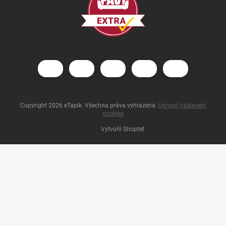
Copyright 2026
eTapik
. Všechna práva vyhrazena.
Upravit nastavení
cookies
Vytvořil Shoptet