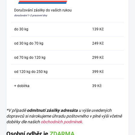
Doručování zásilky do vašich rukou
doručování 1-2 pracovní dny
do 30 kg
139 Kč
od 30 kg do 70 kg
249 Kč
od 70 kg do 120 kg
299 Kč
od 120 kg do 250 kg
399 Kč
+ dobírka
39 Kč
*V případě
odmítnutí zásilky adresáta
u výše uvedených
dopravců si nárokujeme úhradu poštovného v plné výši včetně
dobírky dle našich
obchodních podmínek
.
Osobní odběr je
ZDARMA