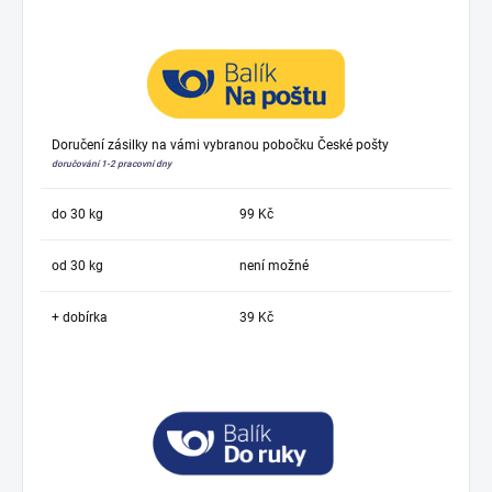
Doručení zásilky na vámi vybranou pobočku České pošty
doručování 1-2 pracovní dny
do 30 kg
99 Kč
od 30 kg
není možné
+ dobírka
39 Kč