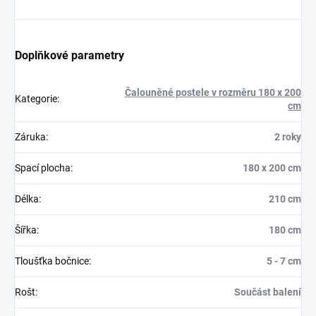
Doplňkové parametry
Čalouněné postele v rozměru 180 x 200
Kategorie
:
cm
Záruka
:
2 roky
Spací plocha
:
180 x 200 cm
Délka
:
210 cm
Šířka
:
180 cm
Tloušťka bočnice
:
5 - 7 cm
Rošt
:
Součást balení