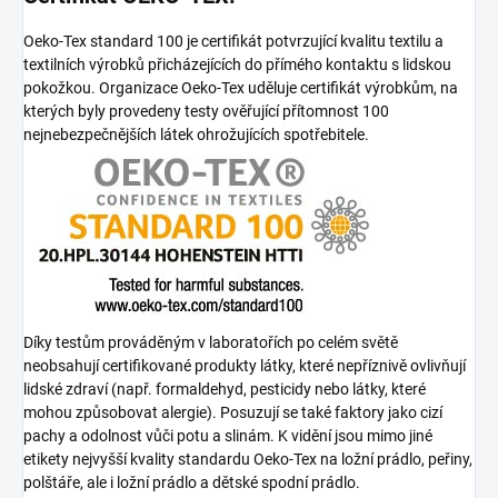
Oeko-Tex standard 100 je certifikát potvrzující kvalitu textilu a
textilních výrobků přicházejících do přímého kontaktu s lidskou
pokožkou. Organizace Oeko-Tex uděluje certifikát výrobkům, na
kterých byly provedeny testy ověřující přítomnost 100
nejnebezpečnějších látek ohrožujících spotřebitele.
Díky testům prováděným v laboratořích po celém světě
neobsahují certifikované produkty látky, které nepříznivě ovlivňují
lidské zdraví (např. formaldehyd, pesticidy nebo látky, které
mohou způsobovat alergie). Posuzují se také faktory jako cizí
pachy a odolnost vůči potu a slinám. K vidění jsou mimo jiné
etikety nejvyšší kvality standardu Oeko-Tex na ložní prádlo, peřiny,
polštáře, ale i ložní prádlo a dětské spodní prádlo.