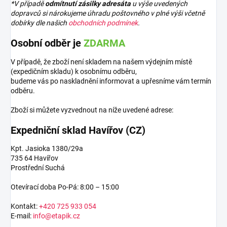
*V případě
odmítnutí zásilky adresáta
u výše uvedených
dopravců si nárokujeme úhradu poštovného v plné výši včetně
dobírky dle našich
obchodních podmínek
.
Osobní odběr je
ZDARMA
V případě, že zboží není skladem na našem výdejním místě
(expedičním skladu) k osobnímu odběru,
budeme vás po naskladnění informovat a upřesníme vám termín
odběru.
Zboží si můžete vyzvednout na níže uvedené adrese:
Expedniční sklad Havířov (CZ)
Kpt. Jasioka 1380/29a
735 64 Havířov
Prostřední Suchá
Otevírací doba Po-Pá: 8:00 – 15:00
Kontakt:
+420 725 933 054
E-mail:
info@etapik.cz