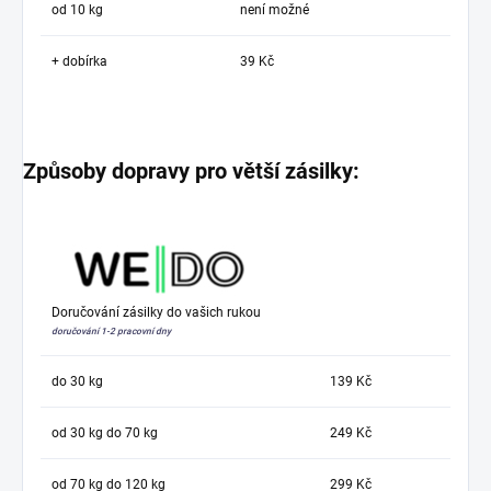
od 10 kg
není možné
+ dobírka
39 Kč
Způsoby dopravy pro větší zásilky:
Doručování zásilky do vašich rukou
doručování 1-2 pracovní dny
do 30 kg
139 Kč
od 30 kg do 70 kg
249 Kč
od 70 kg do 120 kg
299 Kč