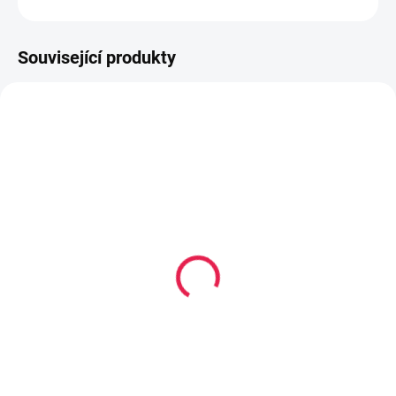
Související produkty
80-180 X 200 CM
80-180 X 200 CM
14-21 DNÍ
14-21 DNÍ
Kapesní matrace
Termoelastická/Kapesní
VERONA Plus - 22 cm,
matrace ROMA - 22 cm,
H2,5
H2
3 559 Kč
4 809 Kč
od
od
Detail
Detail