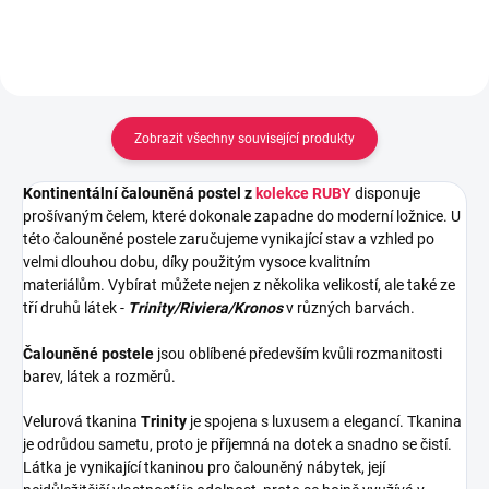
Zobrazit všechny související produkty
Kontinentální čalouněná postel z
kolekce RUBY
disponuje
prošívaným čelem, které dokonale zapadne do moderní ložnice. U
této čalouněné postele zaručujeme vynikající stav a vzhled po
velmi dlouhou dobu, díky použitým vysoce kvalitním
materiálům.
Vybírat můžete nejen z několika velikostí, ale také ze
tří druhů látek -
Trinity/Riviera/Kronos
v různých barvách.
Čalouněné postele
jsou oblíbené především kvůli rozmanitosti
barev, látek a rozměrů.
Velurová tkanina
Trinity
je spojena s luxusem a elegancí. Tkanina
je odrůdou sametu, proto je příjemná na dotek a snadno se čistí.
Látka je vynikající tkaninou pro čalouněný nábytek, její