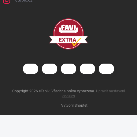
etapik.cz
Copyright 2026
eTapik
. Všechna práva vyhrazena.
Upravit nastavení
cookies
Vytvořil Shoptet