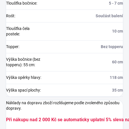
Tloušťka bočnice
:
5 - 7 cm
Rošt
:
Součást balení
Tloušťka čela
10 cm
postele
:
Topper
:
Bez topperu
Výška bočnice (bez
60 cm
topperu): 55 cm
:
Výška opěrky hlavy
:
118 cm
Výška spací plochy
:
35 cm
Náklady na dopravu zboží rozlišujeme podle zvoleného způsobu
dopravy.
Při nákupu nad 2 000 Kč se automaticky uplatní 5% sleva n