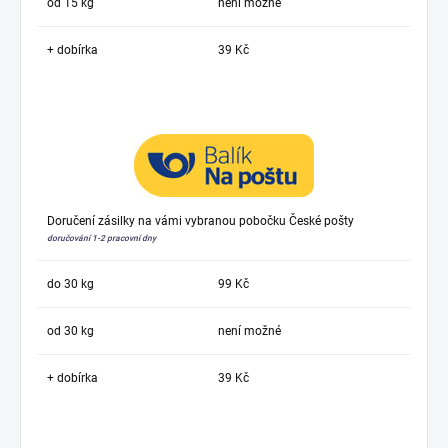
od 15 kg
není možné
+ dobírka
39 Kč
Doručení zásilky na vámi vybranou pobočku České pošty
doručování 1-2 pracovní dny
do 30 kg
99 Kč
od 30 kg
není možné
+ dobírka
39 Kč