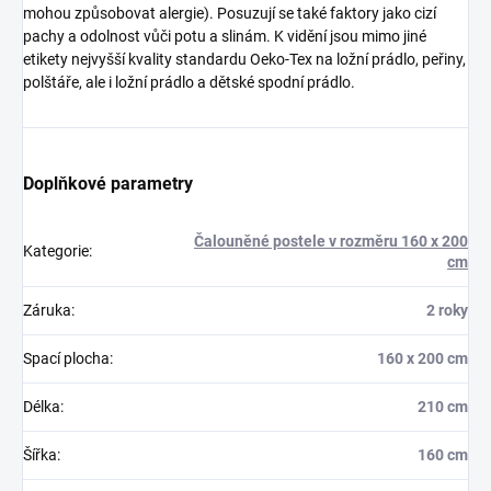
mohou způsobovat alergie). Posuzují se také faktory jako cizí
pachy a odolnost vůči potu a slinám. K vidění jsou mimo jiné
etikety nejvyšší kvality standardu Oeko-Tex na ložní prádlo, peřiny,
polštáře, ale i ložní prádlo a dětské spodní prádlo.
Doplňkové parametry
Čalouněné postele v rozměru 160 x 200
Kategorie
:
cm
Záruka
:
2 roky
Spací plocha
:
160 x 200 cm
Délka
:
210 cm
Šířka
:
160 cm