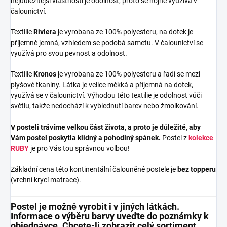
nejdůležitější vlastností je odolnost, proto se hojně využívá v
čalounictví.
Textilie
Riviera
je vyrobana ze 100% polyesteru, na dotek je
příjemně jemná, vzhledem se podobá sametu. V čalounictví se
využívá pro svou pevnost a odolnost.
Textilie
Kronos
je vyrobana ze 100% polyesteru a řadí se mezi
plyšové tkaniny. Látka je velice měkká a příjemná na dotek,
využívá se v čalounictví. Výhodou této textilie je odolnost vůči
světlu, takže nedochází k vyblednutí barev nebo žmolkování.
V posteli trávíme velkou část života, a proto je důležité, aby
Vám postel poskytla klidný a pohodlný spánek.
Postel z
kolekce
RUBY
je pro Vás tou správnou volbou!
Základní cena této kontinentální čalouněné postele je
bez topperu
(vrchní krycí matrace).
Postel je možné vyrobit i v jiných látkách.
Informace o výběru barvy uveďte do poznámky k
objednávce. Chcete-li zobrazit celý sortiment